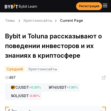
Bybit Learn
Регистрация
Темы
Криптоинсайты
Current Page
Bybit и Toluna рассказывают о
поведении инвесторов и их
знаниях в криптосфере
Средний
Криптоинсайты
497
BTC
/USDT
ETH
/USDT
+
0.20
%
+
1.30
%
SOL
/USDT
-0.90
%