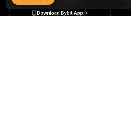
Download Bybit App
Подробно
Будьте первыми, кто получит важные инсайты и
анализ криптомира: подписаться на нашу
рассылку.
Все формы инвестиций сопряжены с
рисками, включая риск потери всей суммы
инвестиций. Такая деятельность подходит не для
всех.
Подписаться
Подписывайтесь на нас
© 2018-2026 Bybit.com. Все права защищены.