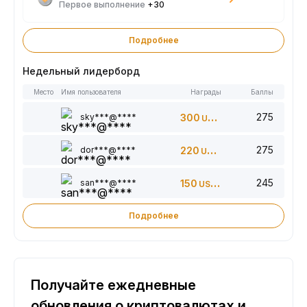
Первое выполнение
+30
Подробнее
Недельный лидерборд
Место
Имя пользователя
Награды
Баллы
275
sky***@****
300
USDT
275
dor***@****
220
USDT
245
san***@****
150
USDT
Подробнее
Получайте ежедневные
обновления о криптовалютах и