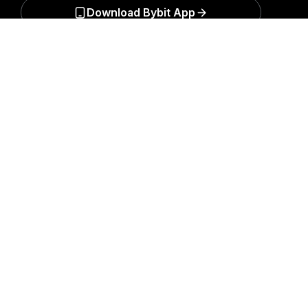
Download Bybit App
Подробно
Будьте первыми, кто получит важные инсайты и
анализ криптомира: подписаться на нашу
рассылку.
Все формы инвестиций сопряжены с
рисками, включая риск потери всей суммы
инвестиций. Такая деятельность подходит не для
всех.
Подписаться
Подписывайтесь на нас
© 2018-2026 Bybit.com. Все права защищены.