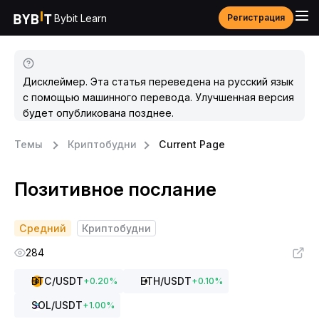
Bybit Learn
Регистрация
Дисклеймер. Эта статья переведена на русский язык
с помощью машинного перевода. Улучшенная версия
будет опубликована позднее.
Темы
Криптобудни
Current Page
Позитивное послание
Средний
Криптобудни
284
BTC
/USDT
ETH
/USDT
+
0.20
%
+
0.10
%
SOL
/USDT
+
1.00
%