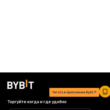
20 USDT для легкого старта в мире
криптовалют
Читать в приложении Bybit
Зарегистрируйтесь, внесите депозит и получите
$20
Торгуйте когда и где удобно
Участвовать