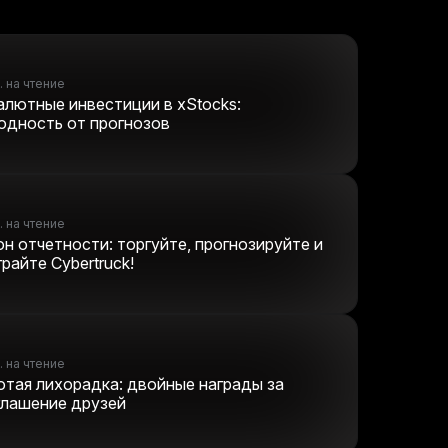
. на чтение
алютные инвестиции в xStocks:
одность от прогнозов
. на чтение
он отчетности: торгуйте, прогнозируйте и
райте Cybertruck!
. на чтение
отая лихорадка: двойные награды за
глашение друзей