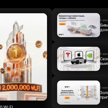
5 мин
Бив
дох
5 мин
Сез
выиг
5 мин
Зол
при
00 WLFI