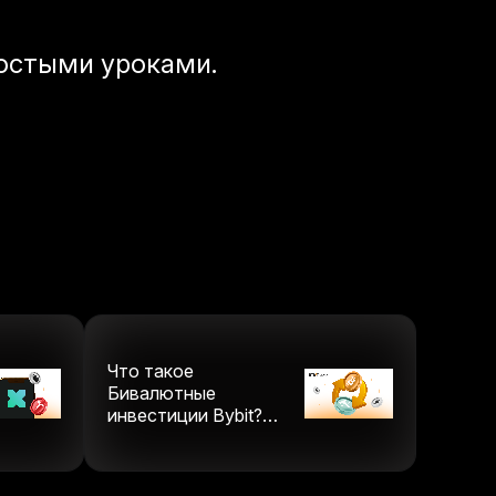
остыми уроками.
Что такое
Бивалютные
инвестиции Bybit?
(Обновлено в 2025
году)