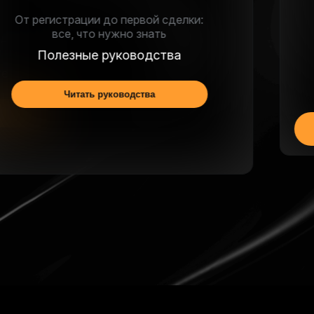
Не просто HODL, а доходность на
криптоактивы
Earn
Начать зарабатывать