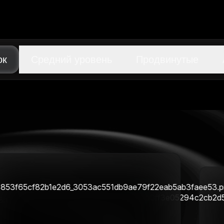
ок
Средний уровень
Продвинутые