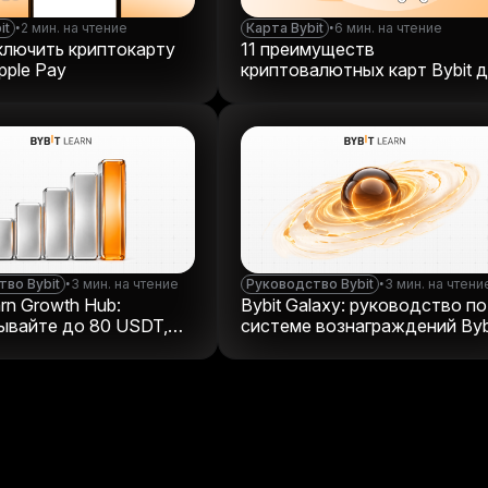
it
•
2 мин. на чтение
Карта Bybit
•
6 мин. на чтение
ключить криптокарту
11 преимуществ
Apple Pay
криптовалютных карт Bybit 
повседневных платежей
во Bybit
•
3 мин. на чтение
Руководство Bybit
•
3 мин. на чтени
arn Growth Hub:
Bybit Galaxy: руководство по
ывайте до 80 USDT,
системе вознаграждений Byb
я мир криптовалют