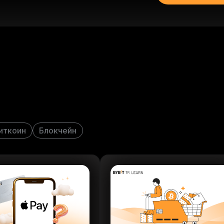
иткоин
Блокчейн