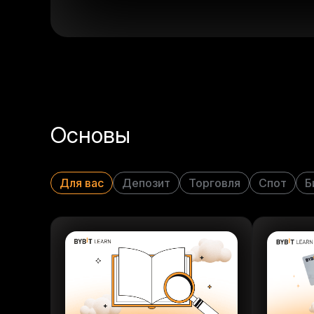
Основы
Для вас
Депозит
Торговля
Спот
Б