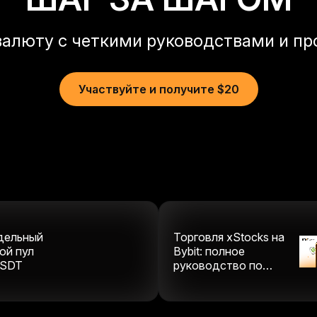
валюту с четкими руководствами и пр
Участвуйте и получите $20
дельный
Торговля xStocks на
ой пул
Bybit: полное
SDT
руководство по
ончейн-акциям