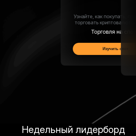
От регистрации до первой сделки:
все, что нужно знать
Полезные руководства
Читать руководства
Недельный лидерборд