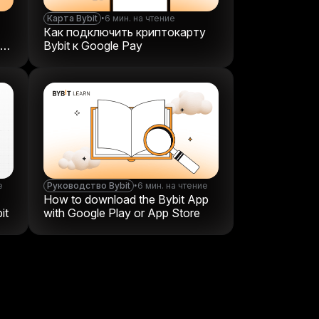
Карта Bybit
•
6 мин. на чтение
Как подключить криптокарту
для
Bybit к Google Pay
е
Руководство Bybit
•
6 мин. на чтение
How to download the Bybit App
it
with Google Play or App Store