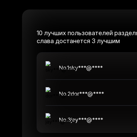
10 лучших пользователей разделя
слава достанется 3 лучшим
No.
1
sky***@****
No.
2
dor***@****
No.
3
jay***@****