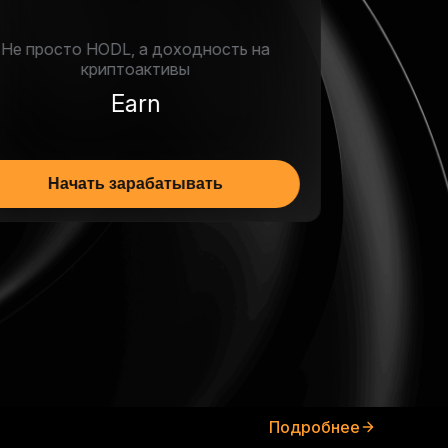
Узнайте, как покупать, продавать и
торговать криптовалютой на Bybit
Торговля на споте
Изучить спот
Подробнее