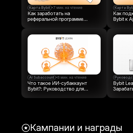
Карта Bybit
•
7 мин. на чтение
Карта Byb
Как заработать на
Как под
реферальной программе
Bybit к 
криптовалютной карты
AI Subaccount
•
6 мин. на чтение
Руководст
Что такое ИИ-субаккаунт
Bybit Le
Bybit?: Руководство для
Зарабат
новичков
осваива
Кампании и награды