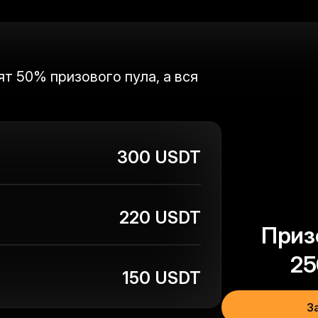
т 50% призового пула, а вся
300 USDT
20 USDT для легкого
старта в мире
220 USDT
Приз
криптовалют
Зарегистрируйтесь, внесите депозит и получите
$20
25
150 USDT
Участвовать
З