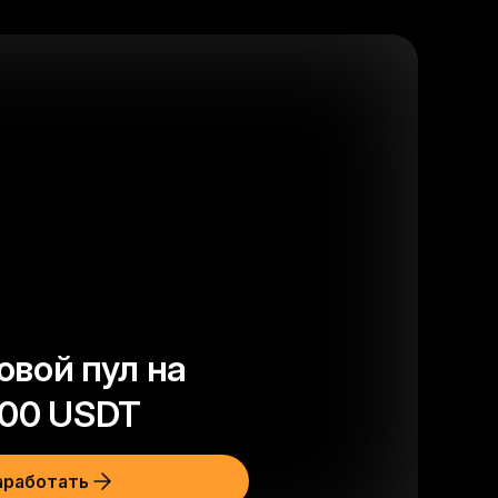
овой пул на
00
USDT
аработать