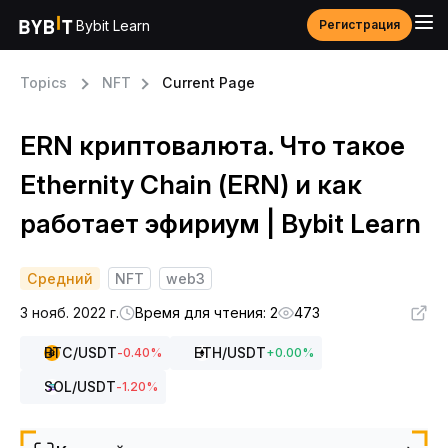
Bybit Learn
Регистрация
Topics
NFT
Current Page
ERN криптовалюта. Что такое
Ethernity Chain (ERN) и как
работает эфириум | Bybit Learn
Средний
NFT
web3
3 нояб. 2022 г.
Время для чтения: 2
473
BTC
/USDT
ETH
/USDT
-0.40
%
+
0.00
%
SOL
/USDT
-1.20
%