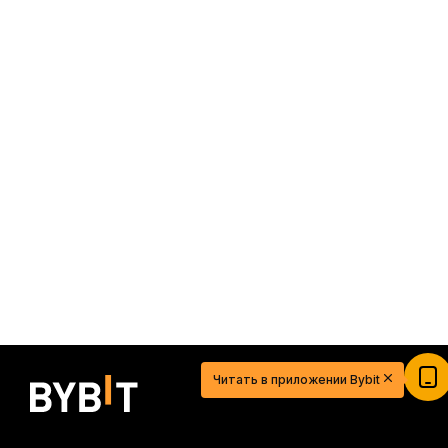
20 USDT для легкого старта в мире
криптовалют
Зарегистрируйтесь, внесите депозит и получите
Читать в приложении Bybit
$20
Участвовать