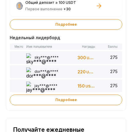
Общий депозит ≥ 100 USDT
Первое выполнение
+30
Подробнее
Недельный лидерборд
Место
Имя пользователя
Награды
Баллы
275
sky***@****
300
USDT
275
dor***@****
220
USDT
275
jay***@****
150
USDT
Подробнее
Получайте ежедневные