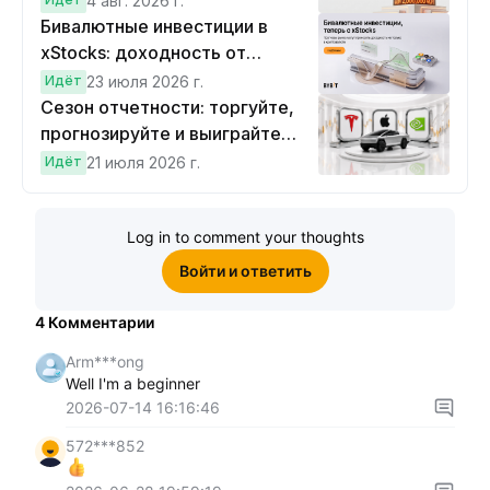
4 авг. 2026 г.
Бивалютные инвестиции в
xStocks: доходность от
прогнозов
Идёт
23 июля 2026 г.
Сезон отчетности: торгуйте,
прогнозируйте и выиграйте
Cybertruck!
Идёт
21 июля 2026 г.
Log in to comment your thoughts
Войти и ответить
4
Комментарии
Arm***ong
Well I'm a beginner
2026-07-14 16:16:46
572***852