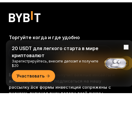
Торгуйте когда и где удобно
20 USDT для легкого старта в мире
Download Bybit App
криптовалют
Зарегистрируйтесь, внесите депозит и получите
Читать в приложении Bybit
$20
Будьте первыми, кто получит важные инсайты и
Участвовать
анализ криптомира: подписаться на нашу
рассылку.
Все формы инвестиций сопряжены с
рисками, включая риск потери всей суммы
инвестиций. Такая деятельность подходит не для
Подробно
всех.
Подписаться