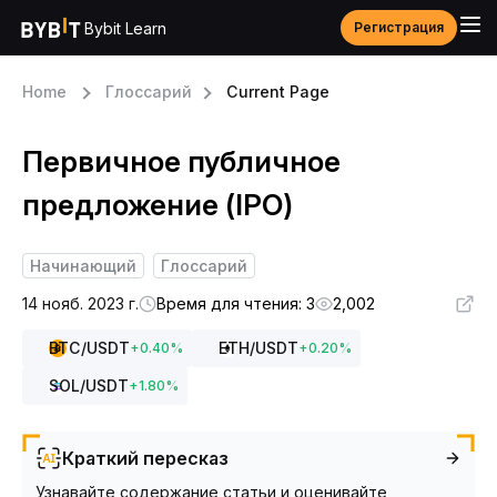
Bybit Learn
Регистрация
Home
Глоссарий
Current Page
Первичное публичное
предложение (IPO)
Начинающий
Глоссарий
14 нояб. 2023 г.
Время для чтения: 3
2,002
BTC
/USDT
ETH
/USDT
+
0.40
%
+
0.20
%
SOL
/USDT
+
1.80
%
Краткий пересказ
Узнавайте содержание статьи и оценивайте