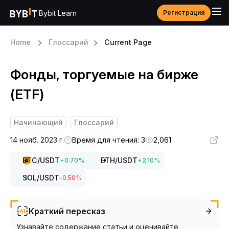
Bybit Learn
Регистрация
Home
Глоссарий
Current Page
Фонды, торгуемые на бирже
(ETF)
Начинающий
Глоссарий
14 нояб. 2023 г.
Время для чтения: 3
2,061
BTC
/USDT
ETH
/USDT
+
0.70
%
+
2.10
%
SOL
/USDT
-0.50
%
Краткий пересказ
Узнавайте содержание статьи и оценивайте