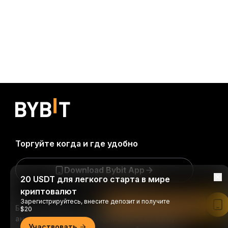
Торгуйте когда и где удобно
Download Bybit App
20 USDT для легкого старта в мире
криптовалют
Зарегистрируйтесь, внесите депозит и получите
Читать в приложении Bybit
Будьте первыми, кто получит важные инсайты и
$20
анализ криптомира: подписаться на нашу
Участвовать