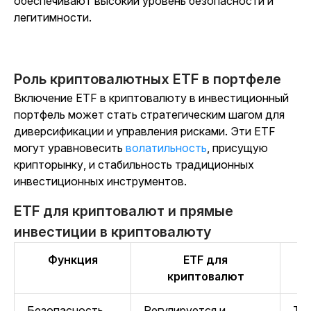
обеспечивают высокий уровень безопасности и
легитимности.
Роль криптовалютных ETF в портфеле
Включение ETF в криптовалюту в инвестиционный
портфель может стать стратегическим шагом для
диверсификации и управления рисками. Эти ETF
могут уравновесить
волатильность
,
присущую
крипторынку, и стабильность традиционных
инвестиционных инструментов.
ETF для криптовалют и прямые
инвестиции в криптовалюту
Функция
ETF для
Пр
криптовалют
Безопасность
Регулируется и
Тр