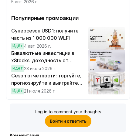
5 авг. 2026 г.
Популярные промоакции
Суперсезон USD1: получите
часть из 1 000 000 WLFI
Идёт
4 авг. 2026 г.
Бивалютные инвестиции в
xStocks: доходность от
прогнозов
Идёт
23 июля 2026 г.
Сезон отчетности: торгуйте,
прогнозируйте и выиграйте
Cybertruck!
Идёт
21 июля 2026 г.
Log in to comment your thoughts
Войти и ответить
Комментарии