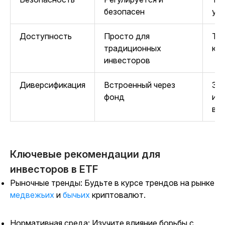
безопасен
уп
Доступность
Просто для
Тре
традиционных
кр
инвесторов
Диверсификация
Встроенный через
За
фонд
ин
ва
Ключевые рекомендации для
инвесторов в ETF
Рыночные тренды: Будьте в курсе трендов
на рынке
медвежьих
и
бычьих
криптовалют.
Нормативная среда: Изучите влияние борьбы с