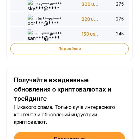
275
sky***@****
300
USDT
275
dor***@****
220
USDT
245
san***@****
150
USDT
Подробнее
Получайте ежедневные
обновления о криптовалютах и
трейдинге
Никакого спама. Только куча интересного
контента и обновлений индустрии
криптовалют.