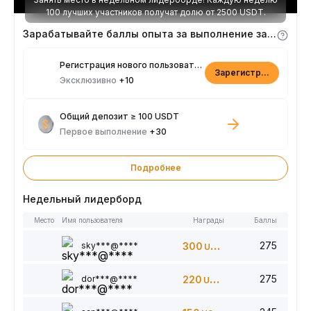
100 лучших участников получат долю от 2500 USDT.
Зарабатывайте баллы опыта за выполнение заданий
Регистрация нового пользователя
Зарегистрироваться
Эксклюзивно
+10
Общий депозит ≥ 100 USDT
Первое выполнение
+30
Подробнее
Недельный лидерборд
Место
Имя пользователя
Награды
Баллы
275
sky***@****
300
USDT
275
dor***@****
220
USDT