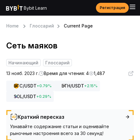
Bybit Learn
Регистрация
Home
Глоссарий
Current Page
Сеть маяков
Начинающий
Глоссарий
13 нояб. 2023 г.
Время для чтения: 4
1,487
BTC
/USDT
ETH
/USDT
+
0.79
%
+
2.15
%
SOL
/USDT
+
0.29
%
Краткий пересказ
Узнавайте содержание статьи и оценивайте
рыночные настроения всего за 30 секунд!