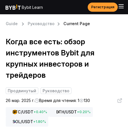
Bybit Learn
Регистрация
Guide
Руководство
Current Page
Когда все есть: обзор
инструментов Bybit для
крупных инвесторов и
трейдеров
Продвинутый
Руководство
26 мар. 2025 г.
Время для чтения: 1
130
BTC
/USDT
ETH
/USDT
+
0.40
%
+
0.20
%
SOL
/USDT
+
1.80
%