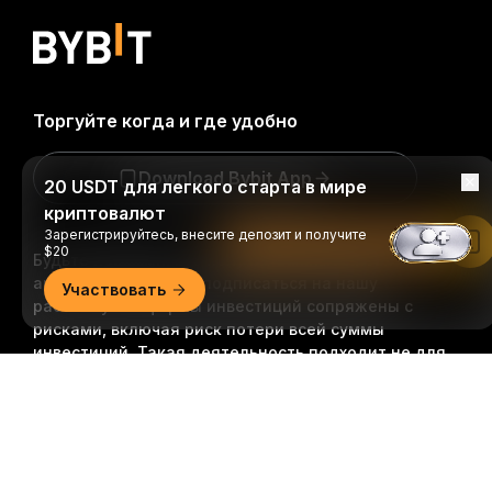
Торгуйте когда и где удобно
Download Bybit App
20 USDT для легкого старта в мире
криптовалют
Зарегистрируйтесь, внесите депозит и получите
Читать в приложении Bybit
$20
Будьте первыми, кто получит важные инсайты и
анализ криптомира: подписаться на нашу
Участвовать
рассылку.
Все формы инвестиций сопряжены с
рисками, включая риск потери всей суммы
инвестиций. Такая деятельность подходит не для
всех.
Подробно
Подписаться