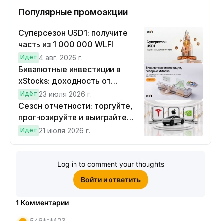
Популярные промоакции
Суперсезон USD1: получите
часть из 1 000 000 WLFI
Идёт
4 авг. 2026 г.
Бивалютные инвестиции в
xStocks: доходность от
прогнозов
Идёт
23 июля 2026 г.
Сезон отчетности: торгуйте,
прогнозируйте и выиграйте
Cybertruck!
Идёт
21 июля 2026 г.
Log in to comment your thoughts
Войти и ответить
1
Комментарии
546***423