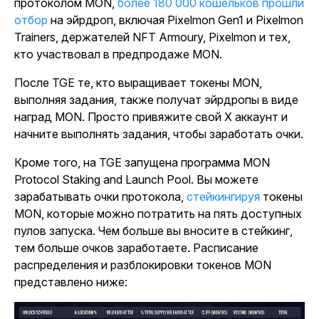
протоколом MON,
более 180 000 кошельков прошли
отбор
на эйрдроп, включая Pixelmon Gen1 и Pixelmon
Trainers, держателей NFT Armoury, Pixelmon и тех,
кто участвовал в предпродаже MON.
После TGE те, кто выращивает токены MON,
выполняя задания, также получат эйрдропы в виде
наград MON. Просто привяжите свой X аккаунт и
начните выполнять задания, чтобы заработать очки.
Кроме того, на TGE запущена программа MON
Protocol Staking and Launch Pool. Вы можете
зарабатывать очки протокола,
стейкингируя
токены
MON, которые можно потратить на пять доступных
пулов запуска. Чем больше вы вносите в стейкинг,
тем больше очков заработаете. Расписание
распределения и разблокировки токенов MON
представлено ниже: