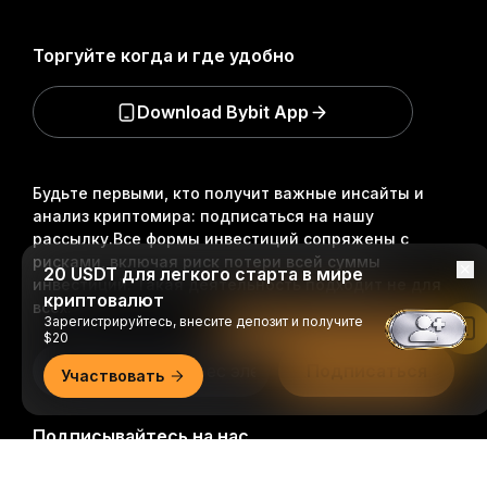
Торгуйте когда и где удобно
Download Bybit App
Будьте первыми, кто получит важные инсайты и
анализ криптомира: подписаться на нашу
рассылку.
Все формы инвестиций сопряжены с
рисками, включая риск потери всей суммы
20 USDT для легкого старта в мире
инвестиций. Такая деятельность подходит не для
криптовалют
всех.
Зарегистрируйтесь, внесите депозит и получите
Читать в приложении Bybit
$20
Подписаться
Участвовать
Подписывайтесь на нас
Подробно