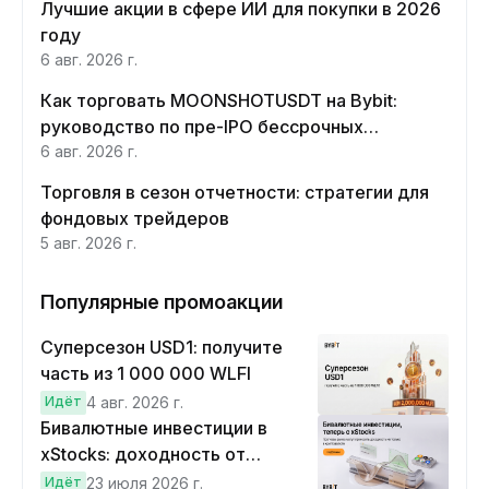
Лучшие акции в сфере ИИ для покупки в 2026
году
6 авг. 2026 г.
Как торговать MOONSHOTUSDT на Bybit:
руководство по пре-IPO бессрочных
контрактов Moonshot AI
6 авг. 2026 г.
Торговля в сезон отчетности: стратегии для
фондовых трейдеров
5 авг. 2026 г.
Популярные промоакции
Суперсезон USD1: получите
часть из 1 000 000 WLFI
Идёт
4 авг. 2026 г.
Бивалютные инвестиции в
xStocks: доходность от
прогнозов
Идёт
23 июля 2026 г.