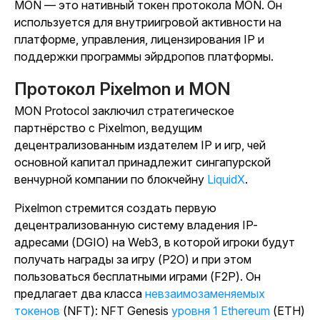
MON — это нативный токен протокола MON. Он
используется для внутриигровой активности на
платформе, управления, лицензирования IP и
поддержки программы эйрдропов платформы.
Протокол Pixelmon и MON
MON Protocol заключил стратегическое
партнёрство с Pixelmon, ведущим
децентрализованным издателем IP и игр, чей
основной капитал принадлежит сингапурской
венчурной компании по блокчейну
LiquidX
.
Pixelmon стремится создать первую
децентрализованную систему владения IP-
адресами (DGIO) на Web3, в которой игроки будут
получать награды за игру (P2O) и при этом
пользоваться бесплатными играми (F2P). Он
предлагает два
класса
невзаимозаменяемых
токенов
(NFT):
NFT Genesis
уровня 1
Ethereum
(ETH)