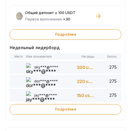
Общий депозит ≥ 100 USDT
Первое выполнение
+30
Подробнее
Недельный лидерборд
Место
Имя пользователя
Награды
Баллы
275
sky***@****
300
USDT
275
dor***@****
220
USDT
275
jay***@****
150
USDT
Подробнее