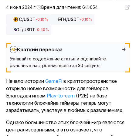
4 июня 2024 г.
Время для чтения: 6
654
BTC
/USDT
ETH
/USDT
-0.10
%
-0.10
%
SOL
/USDT
-0.40
%
Краткий пересказ
Узнавайте содержание статьи и оценивайте
рыночные настроения всего за 30 секунд!
Начало
истории
GameFi
в криптопространстве
открыло новые возможности для геймеров.
Благодаря
играм
Play-to-earn
(P2E) на базе
технологии блокчейна геймеры теперь могут
зарабатывать, участвуя в любимых развлечениях.
Однако большинство этих блокчейн-игр являются
централизованными, а это означает, что