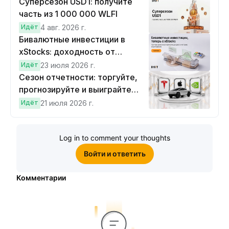
Суперсезон USD1: получите
часть из 1 000 000 WLFI
Идёт
4 авг. 2026 г.
Бивалютные инвестиции в
xStocks: доходность от
прогнозов
Идёт
23 июля 2026 г.
Сезон отчетности: торгуйте,
прогнозируйте и выиграйте
Cybertruck!
Идёт
21 июля 2026 г.
Log in to comment your thoughts
Войти и ответить
Комментарии