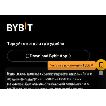
Торгуйте когда и где удобно
20 USDT для легкого старта в мире
Download Bybit App
криптовалют
Зарегистрируйтесь, внесите депозит и получите
Читать в приложении Bybit
$20
Будьте первыми, кто получит важные инсайты и
Участвовать
анализ криптомира: подписаться на нашу
рассылку.
Все формы инвестиций сопряжены с
рисками, включая риск потери всей суммы
инвестиций. Такая деятельность подходит не для
Подробно
всех.