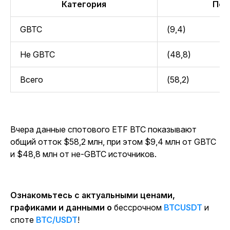
Категория
Пот
GBTC
(9,4)
Не GBTC
(48,8)
Всего
(58,2)
Вчера данные спотового ETF BTC показывают
общий отток $58,2 млн, при этом $9,4 млн от GBTC
и $48,8 млн от не-GBTC источников.
Ознакомьтесь с актуальными ценами,
графиками и данными о
бессрочном
BTCUSDT
и
споте
BTC/USDT
!