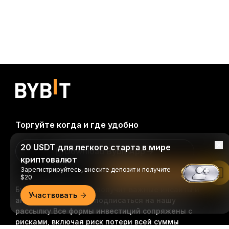
Торгуйте когда и где удобно
20 USDT для легкого старта в мире
Download Bybit App
криптовалют
Зарегистрируйтесь, внесите депозит и получите
Читать в приложении Bybit
$20
Будьте первыми, кто получит важные инсайты и
Участвовать
анализ криптомира: подписаться на нашу
рассылку.
Все формы инвестиций сопряжены с
рисками, включая риск потери всей суммы