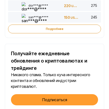
275
dor***@****
220
USDT
245
san***@****
150
USDT
Подробнее
Получайте ежедневные
обновления о криптовалютах и
трейдинге
Никакого спама. Только куча интересного
контента и обновлений индустрии
криптовалют.
Подписаться