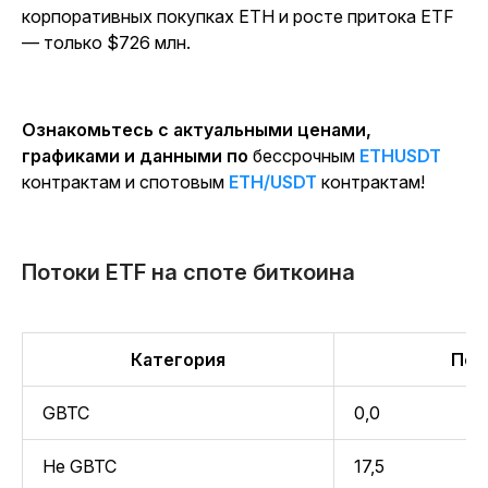
корпоративных покупках ETH и росте притока ETF
— только $726 млн.
Ознакомьтесь с актуальными ценами,
графиками и данными по
бессрочным
ETHUSDT
контрактам и спотовым
ETH/USDT
контрактам!
Потоки ETF на споте биткоина
Категория
Пот
GBTC
0,0
Не GBTC
17,5