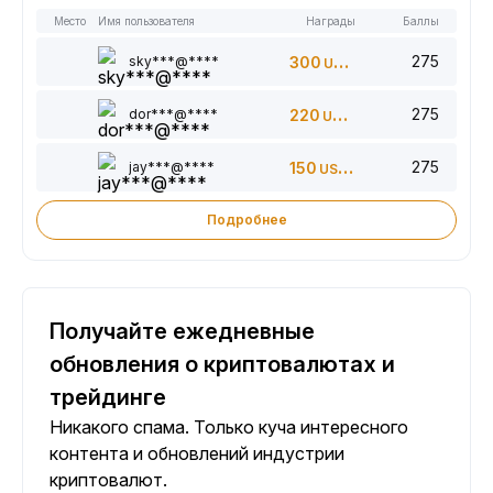
Место
Имя пользователя
Награды
Баллы
275
sky***@****
300
USDT
275
dor***@****
220
USDT
275
jay***@****
150
USDT
Подробнее
Получайте ежедневные
обновления о криптовалютах и
трейдинге
Никакого спама. Только куча интересного
контента и обновлений индустрии
криптовалют.