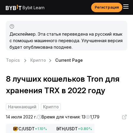
Bybit Learn
Регистрация
Дисклеймер. Эта статья переведена на русский язык
с помощью машинного перевода. Улучшенная версия
будет опубликована позднее.
Topics
Крипто
Current Page
8 лучших кошельков Tron для
хранения TRX в 2022 году
Начинающий
Крипто
14 июля 2022 г.
Время для чтения: 13
1,179
BTC
/USDT
ETH
/USDT
+
1.10
%
+
0.80
%