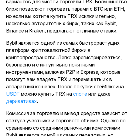
вариантов для чистой торговли TRX. Большинство
бирж позволяют торговать парами с BTC или ETH,
но если вы хотите купить TRX исключительно,
несколько авторитетных бирж, таких как Bybit,
Binance и Kraken, предлагают отличные ставки.
Bybit является одной из самых быстрорастущих
платформ криптовалютной биржи в
криптопространстве. Легко зарегистрироваться,
безопасно и с интуитивно понятными
инструментами, включая P2P и Express, которые
помогут вам владеть TRX и перемещать их в
аппаратный кошелёк. После покупки стейблкоина
USDT
можно купить TRX на
споте
или даже
деривативах
.
Комиссия за торговлю и вывод средств зависит от
статуса участника и торгового объёма. Однако по
сравнению со средними рыночными комиссиями
Bybit является одной из самых передовых, но