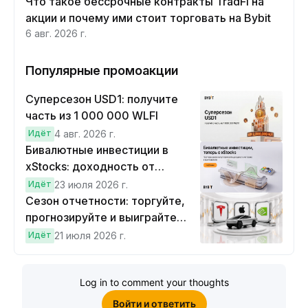
Что такое бессрочные контракты TradFi на
акции и почему ими стоит торговать на Bybit
6 авг. 2026 г.
Популярные промоакции
Суперсезон USD1: получите
часть из 1 000 000 WLFI
Идёт
4 авг. 2026 г.
Бивалютные инвестиции в
xStocks: доходность от
прогнозов
Идёт
23 июля 2026 г.
Сезон отчетности: торгуйте,
прогнозируйте и выиграйте
Cybertruck!
Идёт
21 июля 2026 г.
Log in to comment your thoughts
Войти и ответить