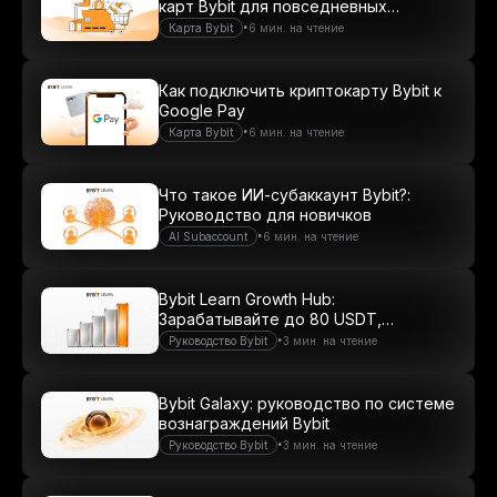
карт Bybit для повседневных
платежей
•
Карта Bybit
6 мин. на чтение
Как подключить криптокарту Bybit к
Google Pay
•
Карта Bybit
6 мин. на чтение
Что такое ИИ-субаккаунт Bybit?:
Руководство для новичков
•
AI Subaccount
6 мин. на чтение
Bybit Learn Growth Hub:
Зарабатывайте до 80 USDT,
осваивая мир криптовалют
•
Руководство Bybit
3 мин. на чтение
Bybit Galaxy: руководство по системе
вознаграждений Bybit
•
Руководство Bybit
3 мин. на чтение