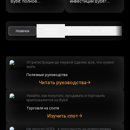
Bybit: полное
инвестиции Bybit?
руководство по
(Обновлено в 2025
ончейн-акциям
году)
Средний
Новичок
Продвинутые
Анализ
уровень
От регистрации до первой сделки: все, что нужно
знать
Полезные руководства
Читать руководства
Узнайте, как покупать, продавать и торговать
криптовалютой на Bybit
Торговля на споте
Изучить спот
Не просто HODL, а доходность на криптоактивы