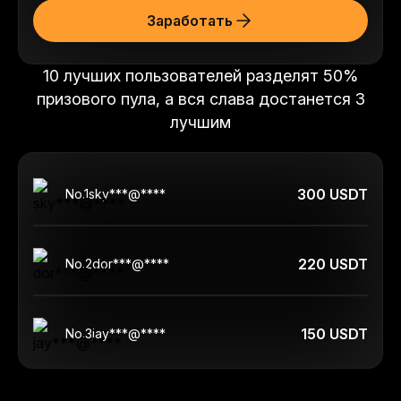
Заработать
10 лучших пользователей разделят 50%
призового пула, а вся слава достанется 3
лучшим
300 USDT
No.
1
sky***@****
220 USDT
No.
2
dor***@****
150 USDT
No.
3
jay***@****