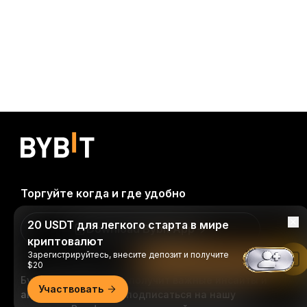
Торгуйте когда и где удобно
20 USDT для легкого старта в мире
Download Bybit App
криптовалют
Зарегистрируйтесь, внесите депозит и получите
Читать в приложении Bybit
$20
Будьте первыми, кто получит важные инсайты и
Участвовать
анализ криптомира: подписаться на нашу