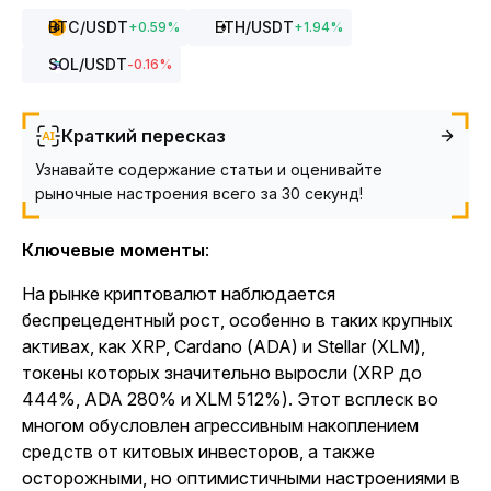
BTC
/USDT
ETH
/USDT
+
0.59
%
+
1.94
%
SOL
/USDT
-0.16
%
Краткий пересказ
Узнавайте содержание статьи и оценивайте
рыночные настроения всего за 30 секунд!
Ключевые моменты
:
На рынке криптовалют наблюдается
беспрецедентный рост, особенно в таких крупных
активах, как XRP, Cardano (ADA) и Stellar (XLM),
токены которых значительно выросли (XRP до
444%, ADA 280% и XLM 512%). Этот всплеск во
многом обусловлен агрессивным накоплением
средств от китовых инвесторов, а также
осторожными, но оптимистичными настроениями в