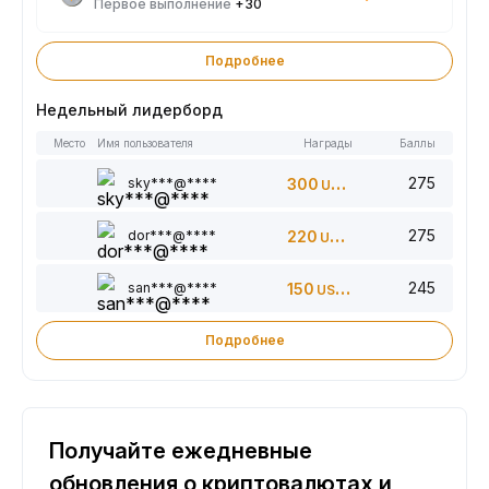
Первое выполнение
+30
Подробнее
Недельный лидерборд
Место
Имя пользователя
Награды
Баллы
275
sky***@****
300
USDT
275
dor***@****
220
USDT
245
san***@****
150
USDT
Подробнее
Получайте ежедневные
обновления о криптовалютах и