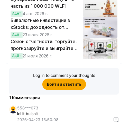
часть из 1 000 000 WLFI
Идёт
4 авг. 2026 г.
Бивалютные инвестиции в
xStocks: доходность от
прогнозов
Идёт
23 июля 2026 г.
Сезон отчетности: торгуйте,
прогнозируйте и выиграйте
Cybertruck!
Идёт
21 июля 2026 г.
Log in to comment your thoughts
Войти и ответить
1
Комментарии
558***073
lol it bulshit
2026-04-23 15:50:08