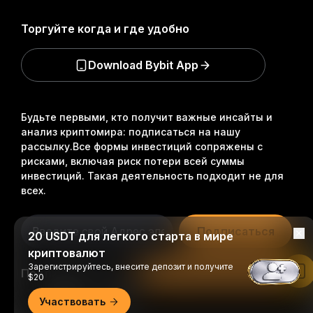
Торгуйте когда и где удобно
Download Bybit App
Будьте первыми, кто получит важные инсайты и
анализ криптомира: подписаться на нашу
рассылку.
Все формы инвестиций сопряжены с
рисками, включая риск потери всей суммы
инвестиций. Такая деятельность подходит не для
всех.
Подписаться
20 USDT для легкого старта в мире
криптовалют
Зарегистрируйтесь, внесите депозит и получите
Подписывайтесь на нас
Читать в приложении Bybit
$20
Участвовать