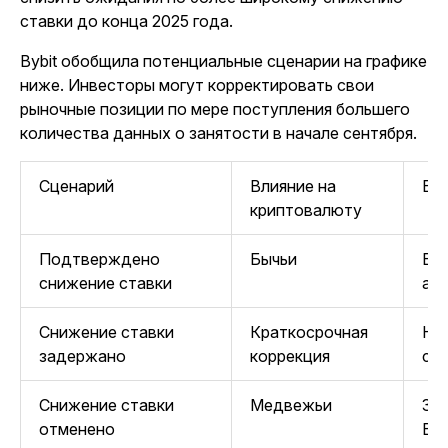
ставки до конца 2025 года.
Bybit обобщила потенциальные сценарии на графике
ниже. Инвесторы могут корректировать свои
рыночные позиции по мере поступления большего
количества данных о занятости в начале сентября.
Сценарий
Влияние на
Во
криптовалюту
Подтверждено
Бычьи
Бо
снижение ставки
ал
Снижение ставки
Краткосрочная
На
задержано
коррекция
спа
Снижение ставки
Медвежьи
За
отменено
BT