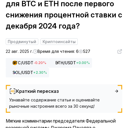
для BTC и ETH после первого
снижения процентной ставки с
декабря 2024 года?
Продвинутый
Криптоинсайты
22 авг. 2025 г.
Время для чтения: 6
527
BTC
/USDT
ETH
/USDT
-0.20
%
+
0.00
%
SOL
/USDT
+
2.30
%
Краткий пересказ
Узнавайте содержание статьи и оценивайте
рыночные настроения всего за 30 секунд!
Мягкие комментарии председателя Федеральной
резервной системы Джерома Пауэлла о