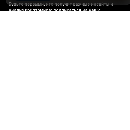
Будьте первыми, кто получит важные инсайты и
анализ криптомира: подписаться на нашу
рассылку.
Все формы инвестиций сопряжены с
Подробно
рисками, включая риск потери всей суммы
инвестиций. Такая деятельность подходит не для
всех.
Подписаться
Подписывайтесь на нас
© 2018-2026 Bybit.com. Все права защищены.