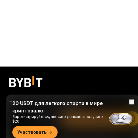
Торгуйте когда и где удобно
20 USDT для легкого старта в мире
криптовалют
Зарегистрируйтесь, внесите депозит и получите
Download Bybit App
Читать в приложении Bybit
$20
Участвовать