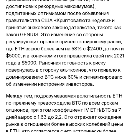
достиг новых рекордных максимумов),
подпитанных оптимизмом после объявления
правительства США «Криптовалюта недели» и
принятия знакового законодательства, такого как
закон GENIUS. Это изменение со стороны
регулирующих органов привело к широкому ралли,
где ETH вырос более чем на 58% с $2400 до почти
$5000, и в конечном итоге превысила свой пик 2021
года в $5000. Рыночная готовность к риску
повернулась в сторону альткоинов, что привело к
доминированию BTC ниже 60% и сигнализировало
об изменении настроения инвесторов.
Между тем, подразумеваемая волатильность ETH
по-прежнему превосходила BTC по всем срокам
опционов, при этом коэффициент IV ETH/BTC за 7
дней вырос с 1,63 до 2,2. Это отражает ожидания
рынка в отношении более высоких колебаний цены
в ETH, что согласуется с его исторически более