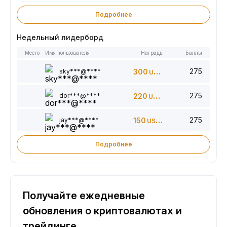
Подробнее
Недельный лидерборд
Место
Имя пользователя
Награды
Баллы
275
sky***@****
300
USDT
275
dor***@****
220
USDT
275
jay***@****
150
USDT
Подробнее
Получайте ежедневные
обновления о криптовалютах и
трейдинге