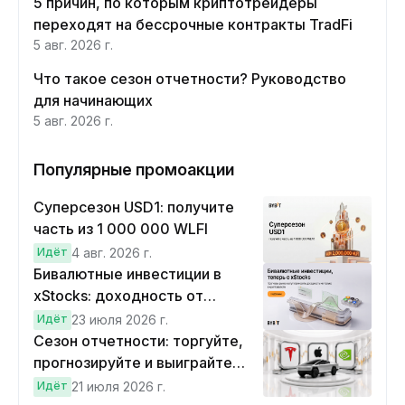
5 причин, по которым криптотрейдеры
переходят на бессрочные контракты TradFi
5 авг. 2026 г.
Что такое сезон отчетности? Руководство
для начинающих
5 авг. 2026 г.
Популярные промоакции
Суперсезон USD1: получите
часть из 1 000 000 WLFI
Идёт
4 авг. 2026 г.
Бивалютные инвестиции в
xStocks: доходность от
прогнозов
Идёт
23 июля 2026 г.
Сезон отчетности: торгуйте,
прогнозируйте и выиграйте
Cybertruck!
Идёт
21 июля 2026 г.