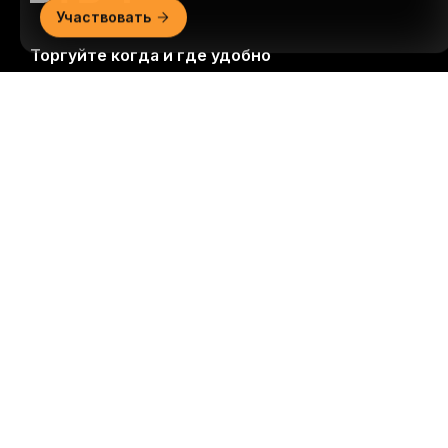
Участвовать
Торгуйте когда и где удобно
Подробно
Download Bybit App
Будьте первыми, кто получит важные инсайты и
анализ криптомира: подписаться на нашу
рассылку.
Все формы инвестиций сопряжены с
рисками, включая риск потери всей суммы
инвестиций. Такая деятельность подходит не для
всех.
Подписаться
Подписывайтесь на нас