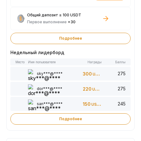
Общий депозит ≥ 100 USDT
Первое выполнение
+30
Подробнее
Недельный лидерборд
Место
Имя пользователя
Награды
Баллы
275
sky***@****
300
USDT
275
dor***@****
220
USDT
245
san***@****
150
USDT
Подробнее