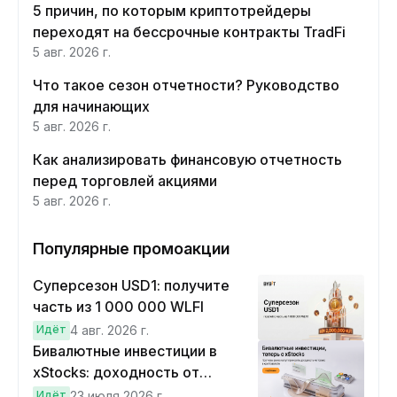
5 причин, по которым криптотрейдеры
переходят на бессрочные контракты TradFi
5 авг. 2026 г.
Что такое сезон отчетности? Руководство
для начинающих
5 авг. 2026 г.
Как анализировать финансовую отчетность
перед торговлей акциями
5 авг. 2026 г.
Популярные промоакции
Суперсезон USD1: получите
часть из 1 000 000 WLFI
Идёт
4 авг. 2026 г.
Бивалютные инвестиции в
xStocks: доходность от
прогнозов
Идёт
23 июля 2026 г.