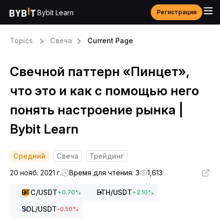
Bybit Learn
Регистрация
Topics
Свеча
Current Page
Свечной паттерн «Пинцет»,
что это и как с помощью него
понять настроение рынка |
Bybit Learn
Средний
Свеча
Трейдинг
20 нояб. 2021 г.
Время для чтения: 3
1,613
BTC
/USDT
ETH
/USDT
+
0.70
%
+
2.10
%
SOL
/USDT
-0.50
%