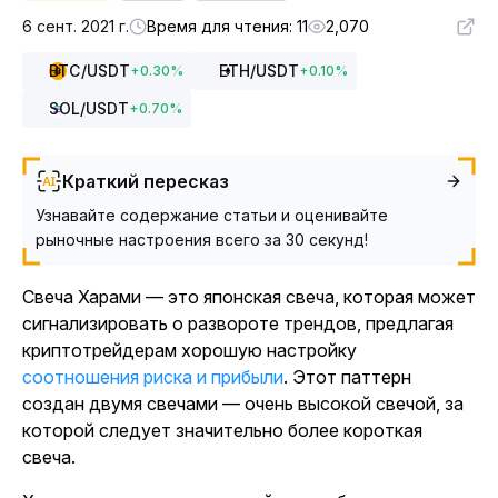
6 сент. 2021 г.
Время для чтения: 11
2,070
BTC
/USDT
ETH
/USDT
+
0.30
%
+
0.10
%
SOL
/USDT
+
0.70
%
Краткий пересказ
Узнавайте содержание статьи и оценивайте
рыночные настроения всего за 30 секунд!
Свеча Харами — это японская свеча, которая может
сигнализировать о развороте трендов, предлагая
криптотрейдерам хорошую настройку
соотношения риска и прибыли
. Этот паттерн
создан двумя свечами — очень высокой свечой, за
которой следует значительно более короткая
свеча.