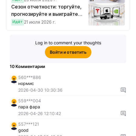
Сезон отчетности: торгуйте,
прогнозируйте и выиграйте
Cybertruck!
Идёт
21 июля 2026 г.
Log in to comment your thoughts
Войти и ответить
10
Комментарии
560***886
нормис
2026-04-30 10:30:36
559***004
пара фара
2026-04-26 12:10:42
557***121
good