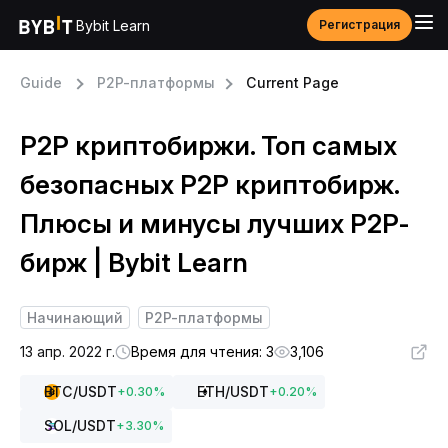
Bybit Learn
Регистрация
Guide
P2P-платформы
Current Page
P2P криптобиржи. Топ самых
безопасных P2P криптобирж.
Плюсы и минусы лучших P2P-
бирж | Bybit Learn
Начинающий
P2P-платформы
13 апр. 2022 г.
Время для чтения: 3
3,106
BTC
/USDT
ETH
/USDT
+
0.30
%
+
0.20
%
SOL
/USDT
+
3.30
%