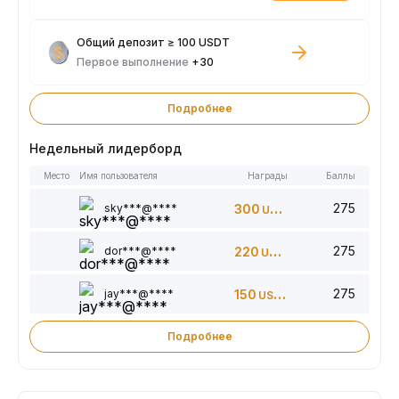
Общий депозит ≥ 100 USDT
Первое выполнение
+30
Подробнее
Недельный лидерборд
Место
Имя пользователя
Награды
Баллы
275
sky***@****
300
USDT
275
dor***@****
220
USDT
275
jay***@****
150
USDT
Подробнее