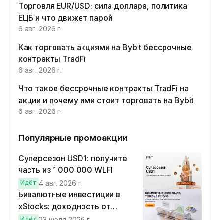
Торговля EUR/USD: сила доллара, политика
ЕЦБ и что движет парой
6 авг. 2026 г.
Как торговать акциями на Bybit бессрочные
контракты TradFi
6 авг. 2026 г.
Что такое бессрочные контракты TradFi на
акции и почему ими стоит торговать на Bybit
6 авг. 2026 г.
Популярные промоакции
Суперсезон USD1: получите
часть из 1 000 000 WLFI
Идёт
4 авг. 2026 г.
Бивалютные инвестиции в
xStocks: доходность от
прогнозов
Идёт
23 июля 2026 г.