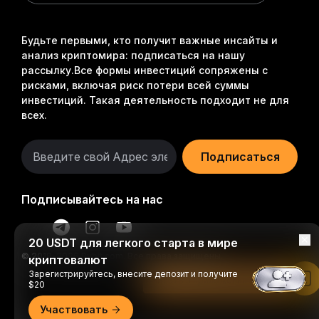
Будьте первыми, кто получит важные инсайты и
анализ криптомира: подписаться на нашу
рассылку.
Все формы инвестиций сопряжены с
рисками, включая риск потери всей суммы
инвестиций. Такая деятельность подходит не для
всех.
Подписаться
Подписывайтесь на нас
20 USDT для легкого старта в мире
© 2018-2026 Bybit.com. Все права защищены.
криптовалют
Зарегистрируйтесь, внесите депозит и получите
Читать в приложении Bybit
$20
Участвовать