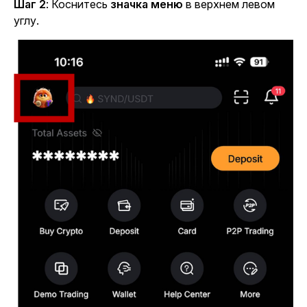
Шаг 2
: Коснитесь
значка меню
в верхнем левом
углу.