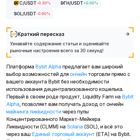
BTC
/USDT
ETH
/USDT
-0.30
%
+
0.00
%
SOL
/USDT
-0.90
%
Краткий пересказ
Узнавайте содержание статьи и оценивайте
рыночные настроения всего за 30 секунд!
Платформа
Bybit Alpha
предлагает вам широкий
выбор возможностей для
ончейн
торговли прямо с
вашего аккаунта Bybit без необходимости
использования децентрализованного кошелька.
Первый в своем роде продукт, Liquidity Farm на
Bybit
Alpha
, позволяет вам получать доход от ончейн
майнинга ликвидности
через пулы
Концентрированного Маркет-Мейкера
Ликвидности (CLMM) на
Solana
(SOL), и всё это
через ваш
Единый торговый аккаунт
(ЕТА) на Bybit.