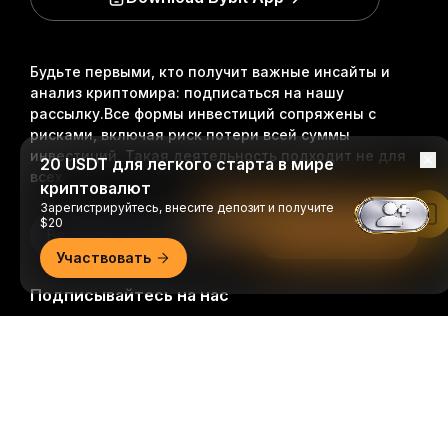
Будьте первыми, кто получит важные инсайты и
анализ криптомира: подписаться на нашу
рассылку.
Все формы инвестиций сопряжены с
рисками, включая риск потери всей суммы
инвестиций. Такая деятельность подходит не для
20 USDT для легкого старта в мире
всех.
криптовалют
Зарегистрируйтесь, внесите депозит и получите
Читать в приложении Bybit
$20
Подписаться
Участвовать
Подписывайтесь на нас
Подробно
© 2018-2026 Bybit.com. Все права защищены.