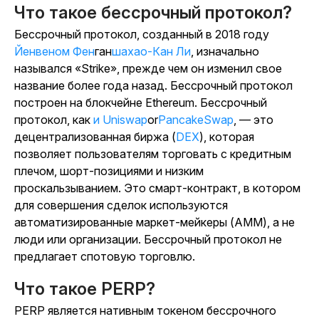
Что такое бессрочный протокол?
Бессрочный протокол, созданный в 2018 году
Йенвеном Фен
ган
шахао-Кан Ли
, изначально
назывался «Strike», прежде чем он изменил свое
название более года назад. Бессрочный протокол
построен на блокчейне Ethereum. Бессрочный
протокол, как
и Uniswap
or
PancakeSwap
, — это
децентрализованная биржа (
DEX
), которая
позволяет пользователям торговать с кредитным
плечом, шорт-позициями и низким
проскальзыванием. Это смарт-контракт, в котором
для совершения сделок используются
автоматизированные маркет-мейкеры (AMM), а не
люди или организации. Бессрочный протокол не
предлагает спотовую торговлю.
Что такое PERP?
PERP является нативным токеном бессрочного