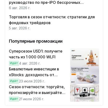
руководство по пре-IPO бессрочных
контрактов Moonshot AI
6 авг. 2026 г.
Торговля в сезон отчетности: стратегии для
фондовых трейдеров
5 авг. 2026 г.
Популярные промоакции
Суперсезон USD1: получите
часть из 1 000 000 WLFI
Идёт
4 авг. 2026 г.
Бивалютные инвестиции в
xStocks: доходность от
прогнозов
Идёт
23 июля 2026 г.
Сезон отчетности: торгуйте,
прогнозируйте и выиграйте
Cybertruck!
Идёт
21 июля 2026 г.