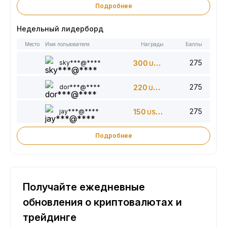
Подробнее
Недельный лидерборд
Место
Имя пользователя
Награды
Баллы
275
sky***@****
300
USDT
275
dor***@****
220
USDT
275
jay***@****
150
USDT
Подробнее
Получайте ежедневные
обновления о криптовалютах и
трейдинге