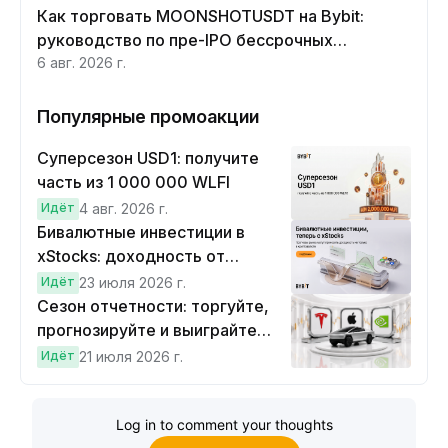
Как торговать MOONSHOTUSDT на Bybit:
руководство по пре-IPO бессрочных
контрактов Moonshot AI
6 авг. 2026 г.
Популярные промоакции
Суперсезон USD1: получите
часть из 1 000 000 WLFI
Идёт
4 авг. 2026 г.
Бивалютные инвестиции в
xStocks: доходность от
прогнозов
Идёт
23 июля 2026 г.
Сезон отчетности: торгуйте,
прогнозируйте и выиграйте
Cybertruck!
Идёт
21 июля 2026 г.
Log in to comment your thoughts