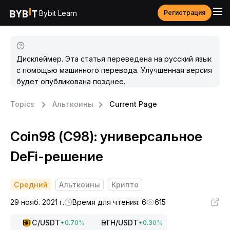
Bybit Learn
Регистрация
Дисклеймер. Эта статья переведена на русский язык
с помощью машинного перевода. Улучшенная версия
будет опубликована позднее.
Topics
Альткоины
Current Page
Coin98 (C98): универсальное
DeFi-решение
Средний
Альткоины
Крипто
29 нояб. 2021 г.
Время для чтения: 6
615
BTC
/USDT
ETH
/USDT
+
0.70
%
+
0.30
%