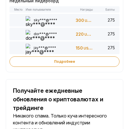
Недельный лидерборд
Место
Имя пользователя
Награды
Баллы
275
sky***@****
300
USDT
275
dor***@****
220
USDT
275
jay***@****
150
USDT
Подробнее
Получайте ежедневные
обновления о криптовалютах и
трейдинге
Никакого спама. Только куча интересного
контента и обновлений индустрии