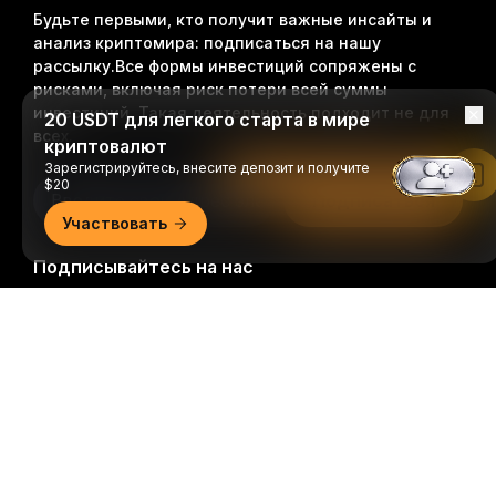
Будьте первыми, кто получит важные инсайты и
анализ криптомира: подписаться на нашу
рассылку.
Все формы инвестиций сопряжены с
рисками, включая риск потери всей суммы
инвестиций. Такая деятельность подходит не для
20 USDT для легкого старта в мире
всех.
криптовалют
Зарегистрируйтесь, внесите депозит и получите
Читать в приложении Bybit
$20
Подписаться
Участвовать
Подписывайтесь на нас
Подробно
© 2018-2026 Bybit.com. Все права защищены.