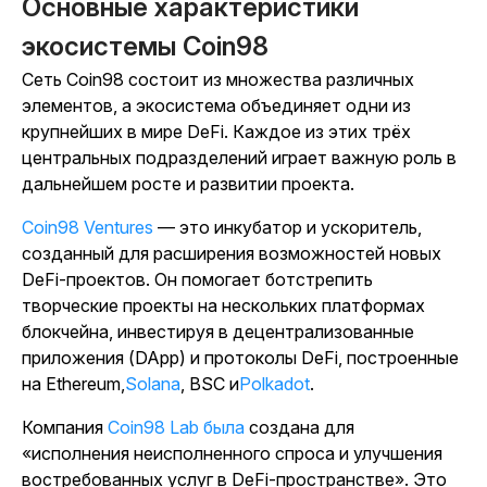
Основные характеристики
экосистемы Coin98
Сеть Coin98 состоит из множества различных
элементов, а экосистема объединяет одни из
крупнейших в мире DeFi. Каждое из этих трёх
центральных подразделений играет важную роль в
дальнейшем росте и развитии проекта.
Coin98 Ventures
— это инкубатор и ускоритель,
созданный для расширения возможностей новых
DeFi-проектов. Он помогает ботстрепить
творческие проекты на нескольких платформах
блокчейна, инвестируя в децентрализованные
приложения (DApp) и протоколы DeFi, построенные
на Ethereum,
Solana
, BSC и
Polkadot
.
Компания
Coin98 Lab была
создана для
«исполнения неисполненного спроса и улучшения
востребованных услуг в DeFi-пространстве». Это