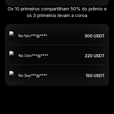
Os 10 primeiros compartilham 50% do prêmio e
os 3 primeiros levam a coroa
300 USDT
No.
1
sky***@****
220 USDT
No.
2
dor***@****
150 USDT
No.
3
jay***@****