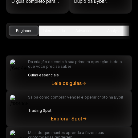
O guia completo para
Duplo da Bybit?
ações On-Chain
(Atualizado em 2025)
Beginner
Intermediário
Advanced
Analysis
Da criação da conta à sua primeira operação: tudo o
que você precisa saber
Guias essenciais
Leia os guias
Saiba como comprar, vender e operar cripto na Bybit
Trading Spot
Explorar Spot
Mais do que manter: aprenda a fazer suas
criptomoedas renderem