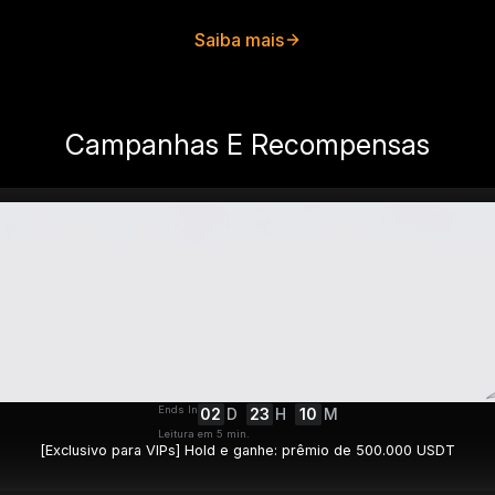
Saiba mais
Campanhas E Recompensas
Ends In
02
D
23
H
10
M
Leitura em 5 min.
[Exclusivo para VIPs] Hold e ganhe: prêmio de 500.000 USDT