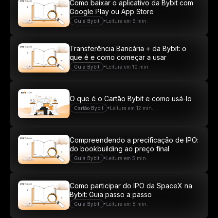
Como baixar o aplicativo da Bybit com
Google Play ou App Store
•
Guia Bybit
Leitura em 6 min.
Transferência Bancária + da Bybit: o
que é e como começar a usar
•
Guia Bybit
Leitura em 10 min.
O que é o Cartão Bybit e como usá-lo
•
Cartão Bybit
Leitura em 12 min.
Compreendendo a precificação de IPO:
do bookbuilding ao preço final
•
Guia Bybit
Leitura em 5 min.
Como participar do IPO da SpaceX na
Bybit: Guia passo a passo
•
Guia Bybit
Leitura em 8 min.