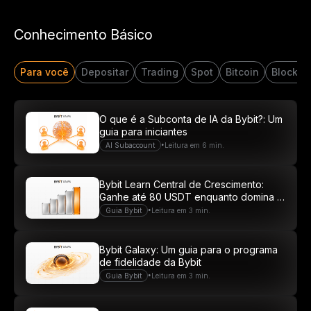
Conhecimento Básico
Comece sua jornada de
trading com US$20
Para você
Depositar
Trading
Spot
Bitcoin
Blockch
Crie sua conta, deposite e ganhe US$20 agora
mesmo
O que é a Subconta de IA da Bybit?: Um
guia para iniciantes
Começar
•
AI Subaccount
Leitura em 6 min.
Bybit Learn Central de Crescimento:
Ganhe até 80 USDT enquanto domina o
mundo cripto
•
Guia Bybit
Leitura em 3 min.
Bybit Galaxy: Um guia para o programa
de fidelidade da Bybit
•
Guia Bybit
Leitura em 3 min.