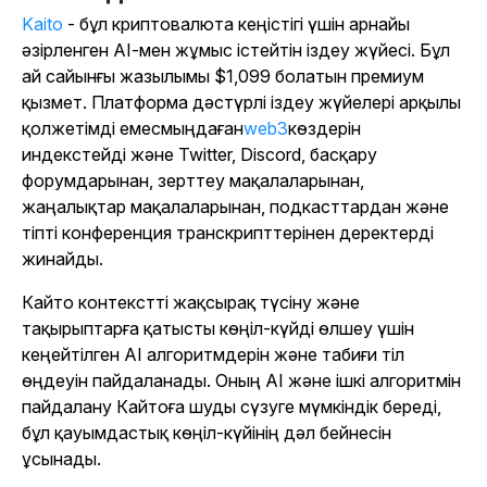
Kaito
- бұл криптовалюта кеңістігі үшін арнайы
әзірленген AI-мен жұмыс істейтін іздеу жүйесі. Бұл
ай сайынғы жазылымы $1,099 болатын премиум
қызмет. Платформа дәстүрлі іздеу жүйелері арқылы
қолжетімді емес
мыңдаған
web3
көздерін
индекстейді және Twitter, Discord, басқару
форумдарынан, зерттеу мақалаларынан,
жаңалықтар мақалаларынан, подкасттардан және
тіпті конференция транскрипттерінен деректерді
жинайды.
Кайто контекстті жақсырақ түсіну және
тақырыптарға қатысты көңіл-күйді өлшеу үшін
кеңейтілген AI алгоритмдерін және табиғи тіл
өңдеуін пайдаланады. Оның AI және ішкі алгоритмін
пайдалану Кайтоға шуды сүзуге мүмкіндік береді,
бұл қауымдастық көңіл-күйінің дәл бейнесін
ұсынады.