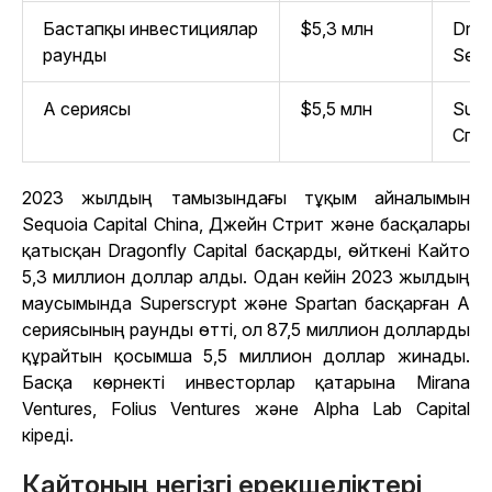
Бастапқы инвестициялар
$5,3 млн
Drago
раунды
Sequ
А сериясы
$5,5 млн
Supe
Спа
2023 жылдың тамызындағы тұқым айналымын
Sequoia Capital China, Джейн Стрит және басқалары
қатысқан Dragonfly Capital басқарды, өйткені Кайто
5,3 миллион доллар алды. Одан кейін 2023 жылдың
маусымында Superscrypt және Spartan басқарған А
сериясының раунды өтті, ол 87,5 миллион долларды
құрайтын қосымша 5,5 миллион доллар жинады.
Басқа көрнекті инвесторлар қатарына Mirana
Ventures, Folius Ventures және Alpha Lab Capital
кіреді.
Кайтоның негізгі ерекшеліктері