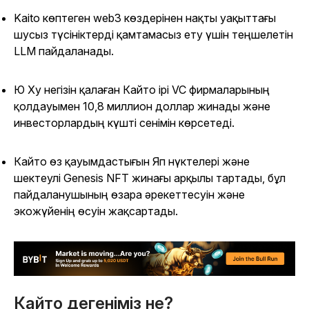
Kaito көптеген web3 көздерінен нақты уақыттағы
шусыз түсініктерді қамтамасыз ету үшін теңшелетін
LLM пайдаланады.
Ю Ху негізін қалаған Кайто ірі VC фирмаларының
қолдауымен 10,8 миллион доллар жинады және
инвесторлардың күшті сенімін көрсетеді.
Кайто өз қауымдастығын Яп нүктелері және
шектеулі Genesis NFT жинағы арқылы тартады, бұл
пайдаланушының өзара әрекеттесуін және
экожүйенің өсуін жақсартады.
Кайто дегеніміз не?