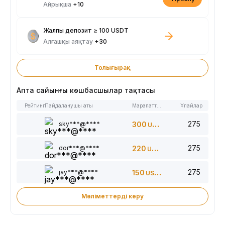
Айрықша
+10
Жалпы депозит ≥ 100 USDT
Алғашқы аяқтау
+30
Толығырақ
Апта сайынғы көшбасшылар тақтасы
Рейтинг
Пайдаланушы аты
Марапаттар
Ұпайлар
275
sky***@****
300
USDT
275
dor***@****
220
USDT
275
jay***@****
150
USDT
Мәліметтерді көру