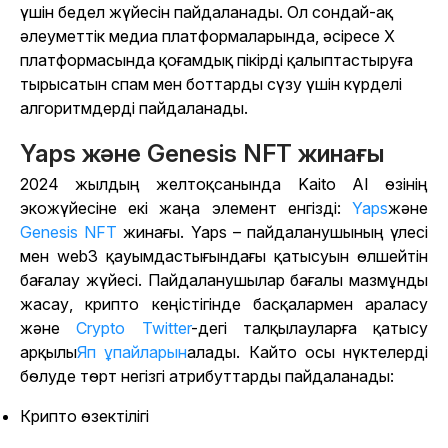
үшін бедел жүйесін пайдаланады. Ол сондай-ақ
әлеуметтік медиа платформаларында, әсіресе X
платформасында қоғамдық пікірді қалыптастыруға
тырысатын спам мен боттарды сүзу үшін күрделі
алгоритмдерді пайдаланады.
Yaps және Genesis NFT жинағы
2024 жылдың желтоқсанында Kaito AI өзінің
экожүйесіне екі жаңа элемент енгізді:
Yaps
және
Genesis NFT
жинағы. Yaps – пайдаланушының үлесі
мен web3 қауымдастығындағы қатысуын өлшейтін
бағалау жүйесі. Пайдаланушылар бағалы мазмұнды
жасау, крипто кеңістігінде басқалармен араласу
және
Crypto Twitter
-дегі талқылауларға қатысу
арқылы
Яп ұпайларын
алады
. Кайто осы нүктелерді
бөлуде төрт негізгі атрибуттарды пайдаланады:
Крипто өзектілігі