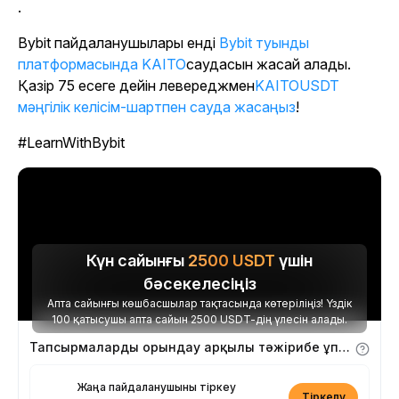
.
Bybit пайдаланушылары енді
Bybit туынды
платформасында KAITO
саудасын жасай алады
.
Қазір 75 есеге дейін левереджмен
KAITOUSDT
мәңгілік келісім-шартпен сауда жасаңыз
!
#LearnWithBybit
Күн сайынғы
2500
USDT
үшін
бәсекелесіңіз
Апта сайынғы көшбасшылар тақтасында көтеріліңіз! Үздік
100 қатысушы апта сайын 2500 USDT-дің үлесін алады.
Тапсырмаларды орындау арқылы тәжірибе ұпайларын алыңыз
Жаңа пайдаланушыны тіркеу
Тіркелу