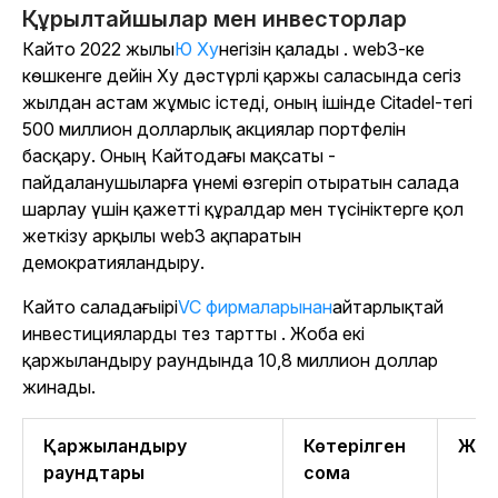
Құрылтайшылар мен инвесторлар
Кайто 2022 жылы
Ю Ху
негізін қалады . web3-ке
көшкенге дейін Ху дәстүрлі қаржы саласында сегіз
жылдан астам жұмыс істеді, оның ішінде Citadel-тегі
500 миллион долларлық акциялар портфелін
басқару. Оның Кайтодағы мақсаты -
пайдаланушыларға үнемі өзгеріп отыратын салада
шарлау үшін қажетті құралдар мен түсініктерге қол
жеткізу арқылы web3 ақпаратын
демократияландыру.
Кайто
саладағыірі
VC фирмаларынан
айтарлықтай
инвестицияларды тез тартты . Жоба екі
қаржыландыру раундында 10,8 миллион доллар
жинады.
Қаржыландыру
Көтерілген
Жет
раундтары
сома