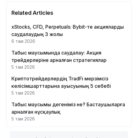
Related Articles
xStocks, CFD, Perpetuals: Bybit-те акцияларды
саудалаудың 3 жолы
6 там 2026
Табыс маусымында саудалау: Акция
трейдерлеріне арналған стратегиялар
5 там 2026
Криптотрейдерлердің TradFi мерзімсіз
келісімшарттарына ауысуының 5 себебі
5 там 2026
Табыс маусымы дегеніміз не? Бастаушыларға
арналған нұсқаулық
5 там 2026