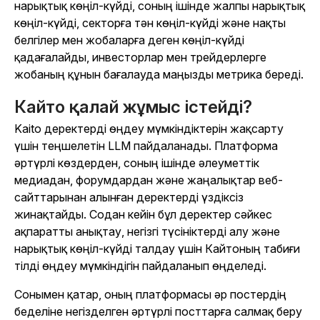
нарықтық көңіл-күйді, соның ішінде жалпы нарықтық
көңіл-күйді, секторға тән көңіл-күйді және нақты
белгілер мен жобаларға деген көңіл-күйді
қадағалайды, инвесторлар мен трейдерлерге
жобаның құнын бағалауда маңызды метрика береді.
Кайто қалай жұмыс істейді?
Kaito деректерді өңдеу мүмкіндіктерін жақсарту
үшін теңшелетін LLM пайдаланады. Платформа
әртүрлі көздерден, соның ішінде әлеуметтік
медиадан, форумдардан және жаңалықтар веб-
сайттарынан алынған деректерді үздіксіз
жинақтайды. Содан кейін бұл деректер сәйкес
ақпаратты анықтау, негізгі түсініктерді алу және
нарықтық көңіл-күйді талдау үшін Кайтоның табиғи
тілді өңдеу мүмкіндігін пайдаланып өңделеді.
Сонымен қатар, оның платформасы әр постердің
беделіне негізделген әртүрлі посттарға салмақ беру