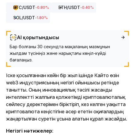
BTC
/USDT
ETH
/USDT
-0.80
%
-0.40
%
SOL
/USDT
-1.80
%
AI қорытындысы
Бар болғаны 30 секундта мақаланың мазмұнын
жылдам түсініңіз және нарықтағы көңіл-күйді
бағалаңыз.
Іске қосылғаннан кейін бір жыл ішінде Кайто өзін
web3 индустриясының негізгі ойыншысы ретінде
танытты. Оның инновациялық тәсілі жасанды
интеллектті жалпыға қолжетімді криптовалюталық
сөйлесу деректерімен біріктіріп, кез келген уақытта
криптовалюта кеңістігіне әсер ететін оқиғалардың
жаңартылған суретін ұсына алатын құрал жасайды.
Негізгі нәтижелер
: