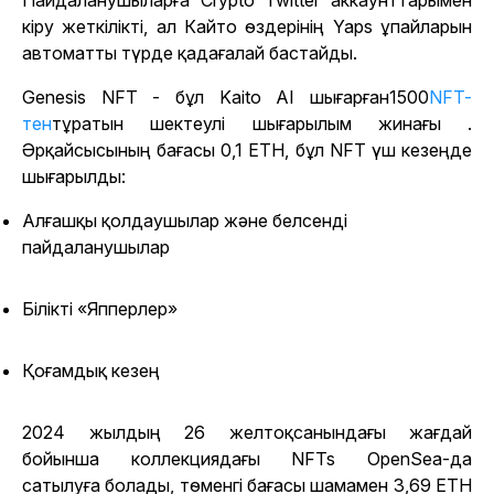
Пайдаланушыларға Crypto Twitter аккаунттарымен
кіру жеткілікті, ал Кайто өздерінің Yaps ұпайларын
автоматты түрде қадағалай бастайды.
Genesis NFT - бұл
Kaito AI шығарған1500
NFT-
тен
тұратын шектеулі шығарылым жинағы .
Әрқайсысының бағасы 0,1 ETH, бұл NFT үш кезеңде
шығарылды:
Алғашқы қолдаушылар және белсенді
пайдаланушылар
Білікті «Япперлер»
Қоғамдық кезең
2024 жылдың 26 желтоқсанындағы жағдай
бойынша коллекциядағы NFTs OpenSea-да
сатылуға болады, төменгі бағасы шамамен 3,69 ETH