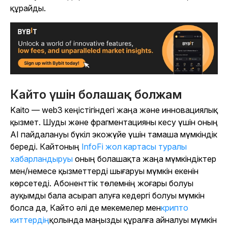
құрайды.
Кайто үшін болашақ болжам
Kaito — web3 кеңістігіндегі жаңа және инновациялық
қызмет. Шуды және фрагментацияны кесу үшін оның
AI пайдалануы бүкіл экожүйе үшін тамаша мүмкіндік
береді. Кайтоның
InfoFi жол картасы туралы
хабарландыруы
оның болашақта жаңа мүмкіндіктер
мен/немесе қызметтерді шығаруы мүмкін екенін
көрсетеді. Абоненттік төлемнің жоғары болуы
ауқымды бала асырап алуға кедергі болуы мүмкін
болса да, Кайто әлі де мекемелер мен
крипто
киттердің
қолында маңызды құралға айналуы мүмкін