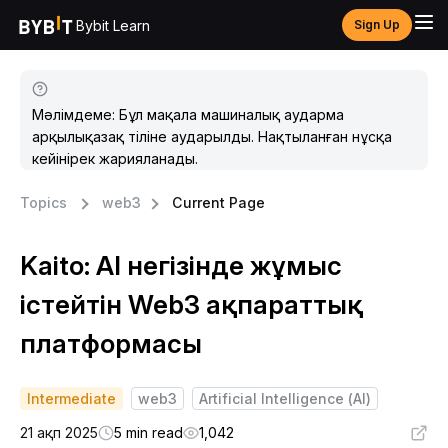
Bybit Learn
Sign Up
Мәлімдеме: Бұл мақала машиналық аударма
арқылықазақ тіліне аударылды. Нақтыланған нұсқа
кейінірек жарияланады.
Topics
web3
Current Page
Kaito: AI негізінде жұмыс
істейтін Web3 ақпараттық
платформасы
Intermediate
web3
Artificial Intelligence (AI)
21 ақп 2025
5 min read
1,042