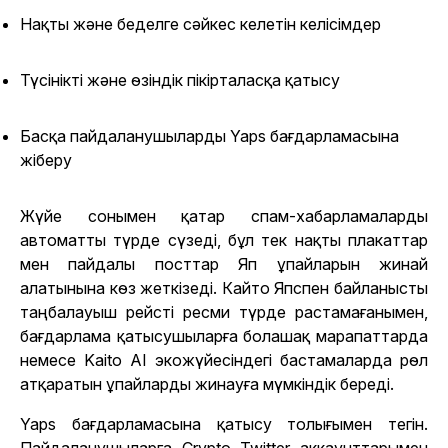
Нақты және беделге сәйкес келетін келісімдер
Түсінікті және өзіндік пікірталасқа қатысу
Басқа пайдаланушыларды Yaps бағдарламасына
жіберу
Жүйе сонымен қатар спам-хабарламаларды
автоматты түрде сүзеді, бұл тек нақты плакаттар
мен пайдалы посттар Яп ұпайларын жинай
алатынына көз жеткізеді. Кайто Япспен байланысты
таңбалауыш рейсті ресми түрде растамағанымен,
бағдарлама қатысушыларға болашақ марапаттарда
немесе Kaito AI экожүйесіндегі бастамаларда рөл
атқаратын ұпайларды жинауға мүмкіндік береді.
Yaps бағдарламасына қатысу толығымен тегін.