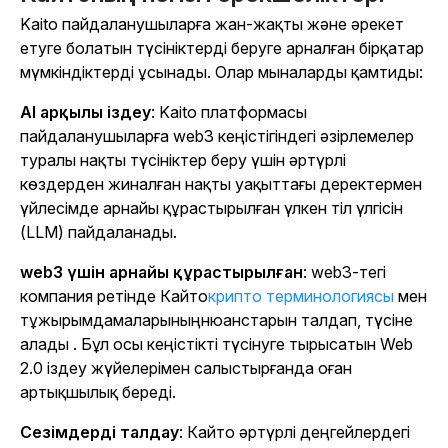
Kaito пайдаланушыларға жан-жақты және әрекет
етуге болатын түсініктерді беруге арналған бірқатар
мүмкіндіктерді ұсынады. Олар мыналарды қамтиды:
AI арқылы іздеу
: Kaito платформасы
пайдаланушыларға web3 кеңістігіндегі әзірлемелер
туралы нақты түсініктер беру үшін әртүрлі
көздерден жиналған нақты уақыттағы деректермен
үйлесімде арнайы құрастырылған үлкен тіл үлгісін
(LLM) пайдаланады.
web3 үшін арнайы құрастырылған
: web3-тегі
компания ретінде Кайто
крипто терминологиясы
мен
тұжырымдамаларыныңнюанстарын талдап, түсіне
алады . Бұл осы кеңістікті түсінуге тырысатын Web
2.0 іздеу жүйелерімен салыстырғанда оған
артықшылық береді.
Сезімдерді талдау
: Кайто әртүрлі деңгейлердегі