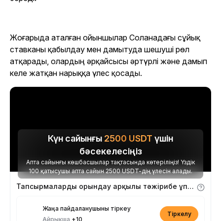
Жоғарыда аталған ойыншылар Соланадағы сұйық
ставканы қабылдау мен дамытуда шешуші рөл
атқарады, олардың әрқайсысы әртүрлі және дамып
келе жатқан нарыққа үлес қосады.
Күн сайынғы
2500
USDT
үшін
бәсекелесіңіз
Апта сайынғы көшбасшылар тақтасында көтеріліңіз! Үздік
100 қатысушы апта сайын 2500 USDT-дің үлесін алады.
Тапсырмаларды орындау арқылы тәжірибе ұпайларын алыңыз
Жаңа пайдаланушыны тіркеу
Тіркелу
Айрықша
+10