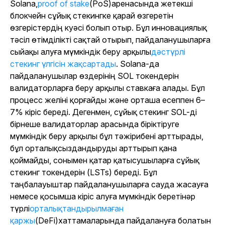
Solana,
proof of stake
(PoS)
аренасында жетекші
блокчейн сұйық стекингке қарай өзгеретін
өзгерістердің куәсі болып отыр. Бұл инновациялық
тәсіл өтімділікті сақтай отырып, пайдаланушыларға
сыйақы алуға мүмкіндік беру арқылы
дәстүрлі
стекинг үлгісін жақсартады
. Solana-да
пайдаланушылар өздерінің SOL токендерін
валидаторларға беру арқылы ставкаға алады. Бұл
процесс желіні қорғайды және орташа есеппен 6–
7% кіріс береді. Дегенмен, сұйық стекинг SOL-ді
бірнеше валидаторлар арасында біріктіруге
мүмкіндік беру арқылы бұл тәжірибені арттырады,
бұл орталықсыздандыруды арттырып қана
қоймайды, сонымен қатар қатысушыларға сұйық
стекинг токендерін (LSTs) береді. Бұл
таңбалауыштар пайдаланушыларға сауда жасауға
немесе қосымша кіріс алуға мүмкіндік беретінәр
түрлі
орталықтандырылмаған
қаржы
(DeFi)хаттамаларында пайдалануға болатын