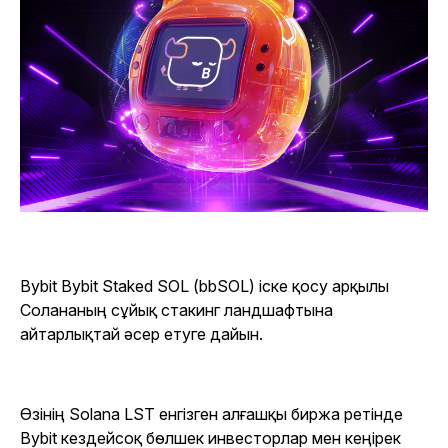
Bybit Bybit Staked SOL (bbSOL) іске қосу арқылы
Солананың сұйық стакинг ландшафтына
айтарлықтай әсер етуге дайын.
Өзінің Solana LST енгізген алғашқы биржа ретінде
Bybit кездейсоқ бөлшек инвесторлар мен кеңірек