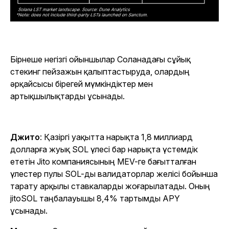
Бірнеше негізгі ойыншылар Соланадағы сұйық
стекинг пейзажын қалыптастыруда, олардың
әрқайсысы бірегей мүмкіндіктер мен
артықшылықтарды ұсынады.
Джито
: Қазіргі уақытта нарықта 1,8 миллиард
долларға жуық SOL үлесі бар нарықта үстемдік
ететін Jito компаниясының MEV-ге бағытталған
үлестер пулы SOL-ды валидаторлар желісі бойынша
тарату арқылы ставкаларды жоғарылатады. Оның
jitoSOL таңбалауышы 8,4% тартымды APY
ұсынады.