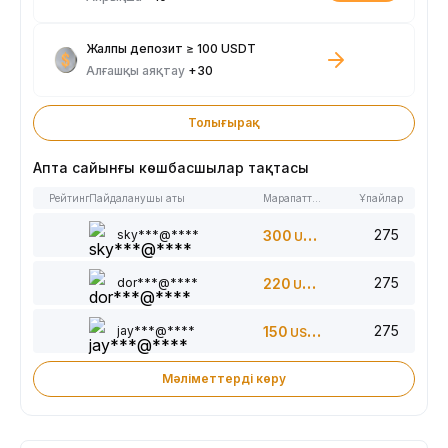
Жалпы депозит ≥ 100 USDT
Алғашқы аяқтау
+30
Толығырақ
Апта сайынғы көшбасшылар тақтасы
Рейтинг
Пайдаланушы аты
Марапаттар
Ұпайлар
275
sky***@****
300
USDT
275
dor***@****
220
USDT
275
jay***@****
150
USDT
Мәліметтерді көру