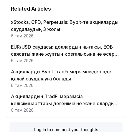
Related Articles
xStocks, CFD, Perpetuals: Bybit-те акцияларды
саудалаудың 3 жолы
6 там 2026
EUR/USD саудасы: доллардың нығаюы, ЕОБ
саясаты және жұптың қозғалысына не әсер
етеді
6 там 2026
Акцияларды Bybit TradFi мерзімсіздерінде
қалай саудалауға болады
6 там 2026
Акциялардың TradFi мерзімсіз
келісімшарттары дегеніміз не және оларды
Bybit платформасында неге саудалау керек?
6 там 2026
Log in to comment your thoughts