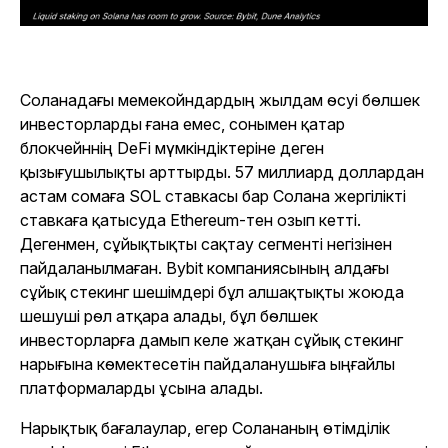
Соланадағы мемекойндардың жылдам өсуі бөлшек
инвесторларды ғана емес, сонымен қатар
блокчейннің DeFi мүмкіндіктеріне деген
қызығушылықты арттырды. 57 миллиард доллардан
астам сомаға SOL ставкасы бар Солана жергілікті
ставкаға қатысуда Ethereum-тен озып кетті.
Дегенмен, сұйықтықты сақтау сегменті негізінен
пайдаланылмаған. Bybit компаниясының алдағы
сұйық стекинг шешімдері бұл алшақтықты жоюда
шешуші рөл атқара алады, бұл бөлшек
инвесторларға дамып келе жатқан сұйық стекинг
нарығына көмектесетін пайдаланушыға ыңғайлы
платформаларды ұсына алады.
Нарықтық бағалаулар, егер Солананың өтімділік