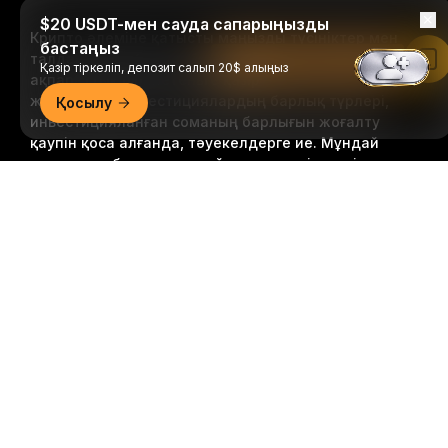
$20 USDT-мен сауда сапарыңызды
Крипто әлеміне қатысты маңызды түсініктер мен
бастаңыз
талдауларды бірінші болып алыңыз: біздің
Bybit қолданбасында оқу
Қазір тіркеліп, депозит салып 20$ алыңыз
ақпараттық бюллетеньге қазір
жазылыңыз.
Инвестициялардың барлық түрлері,
Қосылу
инвестицияланған соманың барлығын жоғалту
қаупін қоса алғанда, тәуекелдерге ие. Мұндай
әрекеттер барлығына сәйкес келмеуі мүмкін.
Егжей-тегжейлі қорытынды
Жазылу
Follow Us
© 2018-2026 Bybit.com. Барлық құқықтары қорғалған.