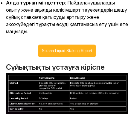
Алда тұрған міндеттер
: Пайдаланушыларды
оқыту және ақылды келісімшарт тәуекелдерін шешу
сұйық ставкаға қатысуды арттыру және
экожүйедегі тұрақты өсуді қамтамасыз ету үшін өте
маңызды.
Solana Liquid Staking Report
Сұйықтықты ұстауға кіріспе