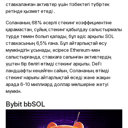
ставкаланған активтер үшін тізбектегі түбіртек
ретінде қызмет етеді
.
Солананың 68% әсерлі стекинг коэффициентіне
қарамастан, сұйық стекинг қабылдау салыстырмалы
түрде төмен болып қалады, бұл әдіс арқылы SOL
ставкасының 6,5% ғана. Бұл айтарлықтай өсу
мүмкіндігін ұсынады, әсіресе Ethereum-мен
салыстырғанда, ставкаға салынған активтердің
үштен бір бөлігі өтімді стекинг арқылы. DeFi
ландшафты кеңейген сайын, Солананың өтімді
стекинг нарығы айтарлықтай өседі және жақын
арада 6-10 миллиард доллар мөлшеріне жетуі
мүмкін.
Bybit bbSOL