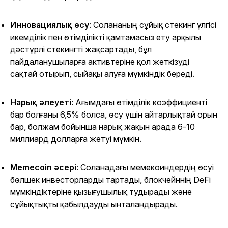
Инновациялық өсу
: Солананың сұйық стекинг үлгісі
икемділік пен өтімділікті қамтамасыз ету арқылы
дәстүрлі стекингті жақсартады, бұл
пайдаланушыларға активтеріне қол жеткізуді
сақтай отырып, сыйақы алуға мүмкіндік береді.
Нарық әлеуеті
: Ағымдағы өтімділік коэффициенті
бар болғаны 6,5% болса, өсу үшін айтарлықтай орын
бар, болжам бойынша нарық жақын арада 6-10
миллиард долларға жетуі мүмкін.
Memecoin әсері
: Соланадағы мемекоиндердің өсуі
бөлшек инвесторларды тартады, блокчейннің DeFi
мүмкіндіктеріне қызығушылық тудырады және
сұйықтықты қабылдауды ынталандырады.