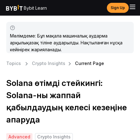
Bybit Learn
Sign Up
Мәлімдеме: Бұл мақала машиналық аударма
арқылықазақ тіліне аударылды. Нақтыланған нұсқа
кейінірек жарияланады.
Topics
Crypto Insights
Current Page
Solana өтімді стейкингі:
Solana-ны жаппай
қабылдаудың келесі кезеңіне
апаруда
Advanced
Crypto Insights