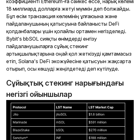
коэффициенті Ethereum-ға сәйкес өссе, нарық көлемі
18 миллиард долларға жетуі мүмкін деп болжайды.
Бұл өсім транзакция көлемінің ұлғаюына және
пайдаланушының қатысуына байланысты DeFi
қолданбалары үшін қолайлы ортамен негізделеді.
Bybit's bbSOL сияқты өнімдерді енгізу
пайдаланушыларға сұйық стекинг
артықшылықтарына оңай қол жеткізуді қамтамасыз
етіп, Solana's DeFi экожүйесіне қатысуын жақсарта
отырып, осы көшуді жеңілдетеді деп күтілуде.
Сұйықтық стекинг нарығындағы
негізгі ойыншылар