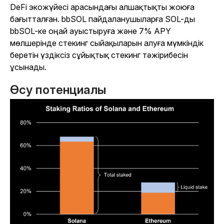
DeFi экожүйесі арасындағы алшақтықты жоюға
бағытталған. bbSOL пайдаланушыларға SOL-ды
bbSOL-ке оңай ауыстыруға және 7% APY
мөлшерінде стекинг сыйақыларын алуға мүмкіндік
беретін үздіксіз сұйықтық стекинг тәжірибесін
ұсынады.
Өсу потенциалы