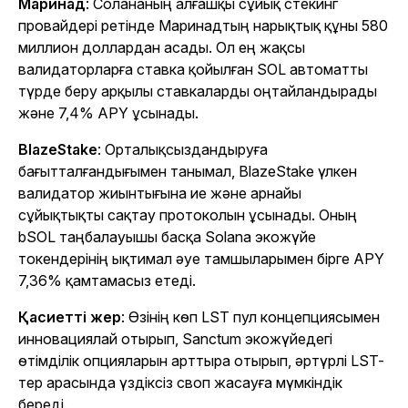
Маринад
: Солананың алғашқы сұйық стекинг
провайдері ретінде Маринадтың нарықтық құны 580
миллион доллардан асады. Ол ең жақсы
валидаторларға ставка қойылған SOL автоматты
түрде беру арқылы ставкаларды оңтайландырады
және 7,4% APY ұсынады.
BlazeStake
: Орталықсыздандыруға
бағытталғандығымен танымал, BlazeStake үлкен
валидатор жиынтығына ие және арнайы
сұйықтықты сақтау протоколын ұсынады. Оның
bSOL таңбалауышы басқа Solana экожүйе
токендерінің ықтимал әуе тамшыларымен бірге APY
7,36% қамтамасыз етеді.
Қасиетті жер
: Өзінің көп LST пул концепциясымен
инновациялай отырып, Sanctum экожүйедегі
өтімділік опцияларын арттыра отырып, әртүрлі LST-
тер арасында үздіксіз своп жасауға мүмкіндік
береді.