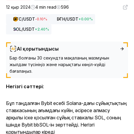
12 қыр 2024
4 min read
596
BTC
/USDT
ETH
/USDT
-0.10
%
+
0.00
%
SOL
/USDT
+
2.40
%
AI қорытындысы
Бар болғаны 30 секундта мақаланың мазмұнын
жылдам түсініңіз және нарықтағы көңіл-күйді
бағалаңыз.
Негізгі сәттері
:
Бұл таңдалған Bybit есебі Solana-дағы сұйықтықтың
ставкасының ағымдағы күйін, әсіресе алмасу
арқылы іске қосылған сұйық ставкалы SOL, соның
ішінде Bybit bbSOL-ін зерттейді. Негізгі
қорытындылар кіреді