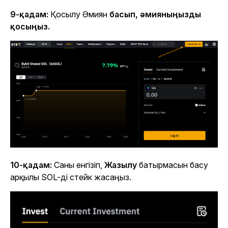
9-қадам:
Қосылу Әмиян
басып, әмияныңызды
қосыңыз.
10-қадам:
Саны енгізіп,
Жазылу
батырмасын басу
арқылы SOL-ді стейк жасаңыз.