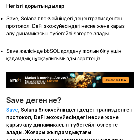
Негізгі қорытындылар
:
Save, Solana блокчейніндегі децентрализденген
протокол, DeFi экожүйесіндегі несие және қарыз
алу динамикасын түбегейлі өзгерте алады.
Save желісінде bbSOL қолдану жолын білу үшін
қадамдық нұсқаулығымызды зерттеңіз.
Save деген не?
Save
, Solana блокчейніндегі децентрализденген
протокол, DeFi экожүйесіндегі несие және
қарыз алу динамикасын түбегейлі өзгерте
алады. Жоғары жылдамдықтағы
транзакциялары мен үнемділігімен танымал