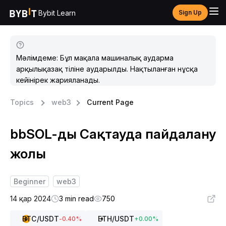
Bybit Learn
Sign Up
Мәлімдеме: Бұл мақала машиналық аударма
арқылықазақ тіліне аударылды. Нақтыланған нұсқа
кейінірек жарияланады.
Topics
web3
Current Page
bbSOL-ды Сақтауда пайдалану
жолы
Beginner
web3
14 қар 2024
3 min read
750
BTC
/USDT
ETH
/USDT
-0.40
%
+
0.00
%