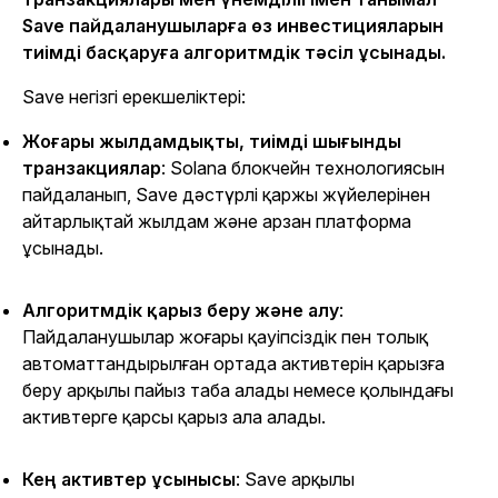
Save пайдаланушыларға өз инвестицияларын
тиімді басқаруға алгоритмдік тәсіл ұсынады.
Save негізгі ерекшеліктері:
Жоғары жылдамдықты, тиімді шығынды
транзакциялар
: Solana блокчейн технологиясын
пайдаланып, Save дәстүрлі қаржы жүйелерінен
айтарлықтай жылдам және арзан платформа
ұсынады.
Алгоритмдік қарыз беру және алу
:
Пайдаланушылар жоғары қауіпсіздік пен толық
автоматтандырылған ортада активтерін қарызға
беру арқылы пайыз таба алады немесе қолындағы
активтерге қарсы қарыз ала алады.
Кең активтер ұсынысы
: Save арқылы