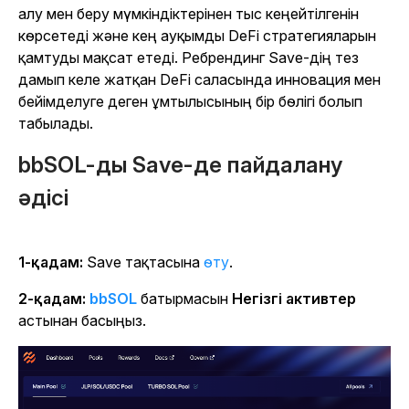
алу мен беру мүмкіндіктерінен тыс кеңейтілгенін
көрсетеді және кең ауқымды DeFi стратегияларын
қамтуды мақсат етеді. Ребрендинг Save-дің тез
дамып келе жатқан DeFi саласында инновация мен
бейімделуге деген ұмтылысының бір бөлігі болып
табылады.
bbSOL-ды Save-де пайдалану
әдісі
1-қадам:
Save тақтасына
өту
.
2-қадам:
bbSOL
батырмасын
Негізгі активтер
астынан басыңыз.