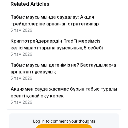
Related Articles
Табыс маусымында саудалау: Акция
трейдерлеріне арналған стратегиялар
5 там 2026
Криптотрейдерлердің TradFi мерзімсіз
келісімшарттарына ауысуының 5 себебі
5 там 2026
Табыс маусымы дегеніміз не? Бастаушыларға
арналған нұсқаулық
5 там 2026
Акциямен сауда жасамас бұрын табыс туралы
есепті қалай оқу керек
5 там 2026
Log in to comment your thoughts