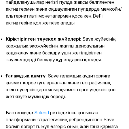
пайдаланушылар негізгі пулда жақсы белгіленген
активтермен және оқшауланған пулдарда мемкойн/
альтернативті монеталармен қоса кең DeFi
активтеріне қол жеткізе алады
Кіріктірілген тәуекел жүйелері
: Save жүйесінің
қаржылық экожүйесінің жалпы денсаулығын
қадағалау және басқару үшін жетілдірілген
тәуекелдерді басқару құралдарын қосады.
Ғаламдық қамту
: Save ғаламдық аудиторияға
қызмет көрсетуге арналған және географиялық
шектеулерсіз қаржылық қызметтерге үздіксіз қол
жеткізуге мүмкіндік береді.
Бастапқыда
Solend
ретінде іске қосылған
платформаны стратегиялық ребрендингпен Save
болып өзгертті. Бұл өзгеріс оның жай ғана қарызға