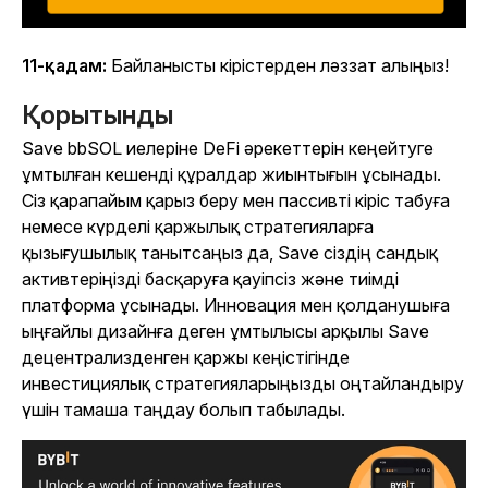
11-қадам:
Байланысты кірістерден ләззат алыңыз!
Қорытынды
Save bbSOL иелеріне DeFi әрекеттерін кеңейтуге
ұмтылған кешенді құралдар жиынтығын ұсынады.
Сіз қарапайым қарыз беру мен пассивті кіріс табуға
немесе күрделі қаржылық стратегияларға
қызығушылық танытсаңыз да, Save сіздің сандық
активтеріңізді басқаруға қауіпсіз және тиімді
платформа ұсынады. Инновация мен қолданушыға
ыңғайлы дизайнға деген ұмтылысы арқылы Save
децентрализденген қаржы кеңістігінде
инвестициялық стратегияларыңызды оңтайландыру
үшін тамаша таңдау болып табылады.