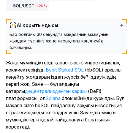
SOL
/USDT
-1.20
%
AI қорытындысы
Бар болғаны 30 секундта мақаланың мазмұнын
жылдам түсініңіз және нарықтағы көңіл-күйді
бағалаңыз.
Жаңа мүмкіндіктерді қарастырып, инвестициялық
көкжиектеріңізді
Bybit Staked SOL
(bbSOL) арқылы
кеңейту жолдарын іздеп жүрсіз бе? Іздеуіңіздің
керегі жоқ, Save — бұл алдыңғы
қатарлы
децентрализденген қаржы
(DeFi)
платформасы, ол
Solana
блокчейнінде құрылды. Бұл
мақала сізге bbSOL пайдалану арқылы инвестиция
стратегияңызды жетілдіру үшін Save-дің мықты
мүмкіндіктерін қалай пайдалануға болатынын
көрсетеді.