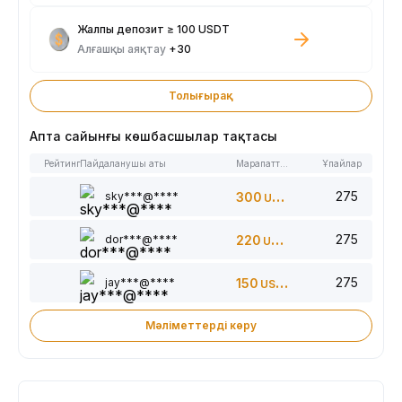
Жалпы депозит ≥ 100 USDT
Алғашқы аяқтау
+30
Толығырақ
Апта сайынғы көшбасшылар тақтасы
Рейтинг
Пайдаланушы аты
Марапаттар
Ұпайлар
275
sky***@****
300
USDT
275
dor***@****
220
USDT
275
jay***@****
150
USDT
Мәліметтерді көру