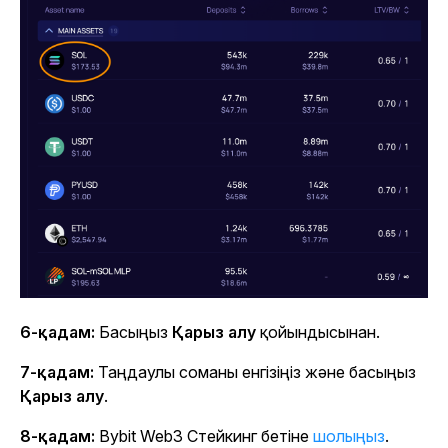
6-қадам:
Басыңыз
Қарыз алу
қойындысынан.
7-қадам:
Таңдаулы соманы енгізіңіз және басыңыз
Қарыз алу
.
8-қадам:
Bybit Web3 Стейкинг бетіне
шолыңыз
.