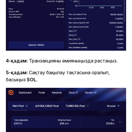
4-қадам:
Транзакцияны әмияныңызда растаңыз.
5-қадам:
Сақтау бақылау тақтасына оралып,
басыңыз
SOL
.