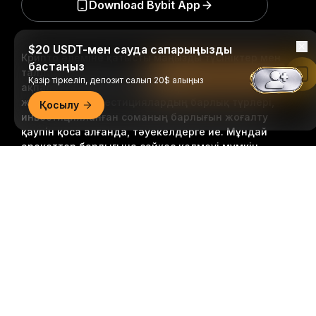
Download Bybit App
$20 USDT-мен сауда сапарыңызды
Крипто әлеміне қатысты маңызды түсініктер мен
бастаңыз
талдауларды бірінші болып алыңыз: біздің
Bybit қолданбасында оқу
Қазір тіркеліп, депозит салып 20$ алыңыз
ақпараттық бюллетеньге қазір
жазылыңыз.
Инвестициялардың барлық түрлері,
Қосылу
инвестицияланған соманың барлығын жоғалту
қаупін қоса алғанда, тәуекелдерге ие. Мұндай
әрекеттер барлығына сәйкес келмеуі мүмкін.
Егжей-тегжейлі қорытынды
Жазылу
Follow Us