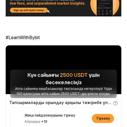
#LearnWithBybit
Күн сайынғы
2500
USDT
үшін
бәсекелесіңіз
Апта сайынғы көшбасшылар тақтасында көтеріліңіз! Үздік
100 қатысушы апта сайын 2500 USDT-дің үлесін алады.
Тапсырмаларды орындау арқылы тәжірибе ұпайларын алыңыз
Жаңа пайдаланушыны тіркеу
Тіркелу
Айрықша
+10