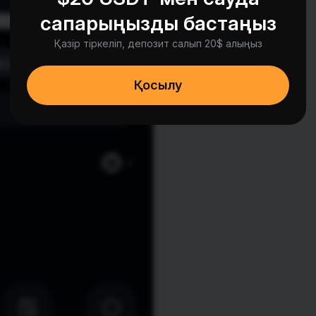
сапарыңызды бастаңыз
Қазір тіркеліп, депозит салып 20$ алыңыз
Қосылу