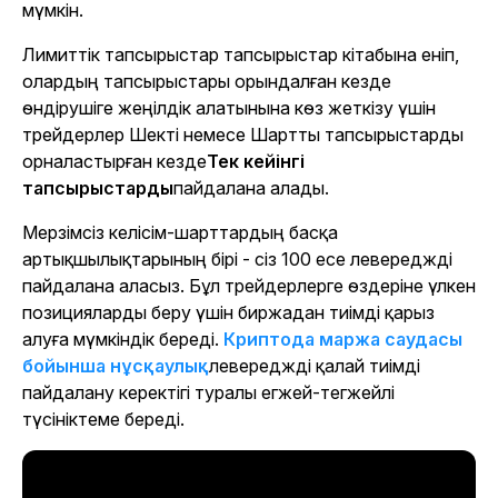
мүмкін.
Лимиттік тапсырыстар тапсырыстар кітабына еніп,
олардың тапсырыстары орындалған кезде
өндірушіге жеңілдік алатынына көз жеткізу үшін
трейдерлер Шекті немесе Шартты тапсырыстарды
орналастырған кезде
Тек кейінгі
тапсырыстарды
пайдалана алады.
Мерзімсіз келісім-шарттардың басқа
артықшылықтарының бірі - сіз 100 есе левереджді
пайдалана аласыз. Бұл трейдерлерге өздеріне үлкен
позицияларды беру үшін биржадан тиімді қарыз
алуға мүмкіндік береді.
Криптода маржа саудасы
бойынша нұсқаулық
левереджді қалай тиімді
пайдалану керектігі туралы егжей-тегжейлі
түсініктеме береді.