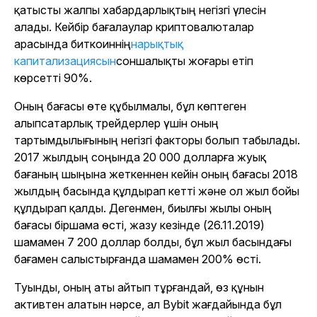
қатысты жалпы хабардарлықтың негізгі үлесін
алады. Кейбір бағалаулар криптовалюталар
арасында биткоиннің
нарықтық
капитализациясын
соншалықты жоғары етіп
көрсетті
90%.
Оның бағасы өте құбылмалы, бұл көптеген
алыпсатарлық трейдерлер үшін оның
тартымдылығының негізгі факторы болып табылады.
2017 жылдың соңында 20 000 долларға жуық
бағаның шыңына жеткеннен кейін оның бағасы 2018
жылдың басында құлдырап кетті және ол жыл бойы
құлдырап қалды. Дегенмен, биылғы жылы оның
бағасы біршама өсті, жазу кезінде (26.11.2019)
шамамен 7 200 доллар болды, бұл жыл басындағы
бағамен салыстырғанда шамамен 200% өсті.
Туынды, оның аты айтып тұрғандай, өз құнын
активтен алатын нәрсе, ал Bybit жағдайында бұл