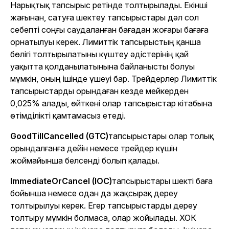
Нарықтық тапсырыс ретінде толтырылады. Екінші
жағынан, сатуға шектеу тапсырыстары дәл сол
себепті соңғы саудаланған бағадан жоғары бағаға
орнатылуы керек. Лимиттік тапсырыстың қанша
бөлігі толтырылатыны күштеу әдістерінің қай
уақытта қолданылатынына байланысты болуы
мүмкін, оның ішінде үшеуі бар. Трейдерлер Лимиттік
тапсырыстарды орындаған кезде мейкерден
0,025% алады, өйткені олар тапсырыстар кітабына
өтімділікті қамтамасыз етеді.
GoodTillCancelled (GTC)
тапсырыстары олар толық
орындалғанға дейін немесе трейдер күшін
жоймайынша белсенді болып қалады.
ImmediateOrCancel (IOC)
тапсырыстары шекті баға
бойынша немесе одан да жақсырақ дереу
толтырылуы керек. Егер тапсырыстарды дереу
толтыру мүмкін болмаса, олар жойылады. ХОК