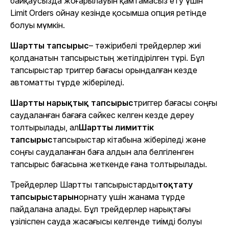
байқаусызда жоғарылауын қамтамасыз ету үшін
Limit Orders ойнау кезінде қосымша опция ретінде
болуы мүмкін.
Шартты тапсырыс
– тәжірибелі трейдерлер жиі
қолданатын тапсырыстың жетілдірілген түрі. Бұл
тапсырыстар триггер бағасы орындалған кезде
автоматты түрде жіберіледі.
Шартты нарықтық тапсырыс
триггер бағасы соңғы
саудаланған бағаға сәйкес келген кезде дереу
толтырылады, ал
Шартты лимиттік
тапсырыс
тапсырыстар кітабына жіберіледі және
соңғы саудаланған баға алдын ала белгіленген
тапсырыс бағасына жеткенде ғана толтырылады.
Трейдерлер Шартты тапсырыстарды
тоқтату
тапсырыстарын
орнату үшін жанама түрде
пайдалана алады. Бұл трейдерлер нарықтағы
үзіліспен сауда жасағысы келгенде тиімді болуы