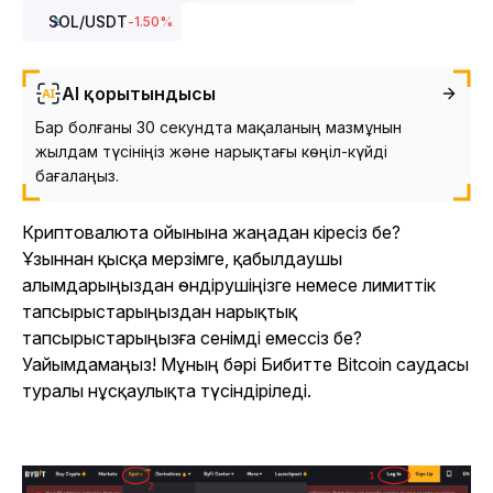
SOL
/USDT
-1.50
%
AI қорытындысы
Бар болғаны 30 секундта мақаланың мазмұнын
жылдам түсініңіз және нарықтағы көңіл-күйді
бағалаңыз.
Криптовалюта ойынына жаңадан кіресіз бе?
Ұзыннан қысқа мерзімге, қабылдаушы
алымдарыңыздан өндірушіңізге немесе лимиттік
тапсырыстарыңыздан нарықтық
тапсырыстарыңызға сенімді емессіз бе?
Уайымдамаңыз! Мұның бәрі Бибитте Bitcoin саудасы
туралы нұсқаулықта түсіндіріледі.