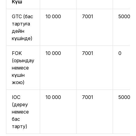
Күш
GTC (бас
10 000
7001
5000
тартуға
дейін
күшінде)
FOK
10 000
7001
0
(орындау
немесе
күшін
жою)
IOC
10 000
7001
5000
(дереу
немесе
бас
тарту)