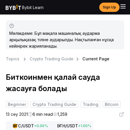
Bybit Learn
Sign Up
Мәлімдеме: Бұл мақала машиналық аударма
арқылықазақ тіліне аударылды. Нақтыланған нұсқа
кейінірек жарияланады.
Topics
Crypto Trading Guide
Current Page
Биткоинмен қалай сауда
жасауға болады
Beginner
Crypto Trading Guide
Trading
Bitcoin
13 сәу 2021
6 min read
1,259
BTC
/USDT
ETH
/USDT
+
0.00
%
+
1.00
%