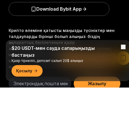
Download Bybit App
Крипто әлеміне қатысты маңызды түсініктер мен
талдауларды бірінші болып алыңыз: біздің
ақпараттық бюллетеньге қазір
$20 USDT-мен сауда сапарыңызды
жазылыңыз.
Инвестициялардың барлық түрлері,
инвестицияланған соманың барлығын жоғалту
бастаңыз
Bybit қолданбасында оқу
қаупін қоса алғанда, тәуекелдерге ие. Мұндай
Қазір тіркеліп, депозит салып 20$ алыңыз
әрекеттер барлығына сәйкес келмеуі мүмкін.
Қосылу
Жазылу
Егжей-тегжейлі қорытынды
Follow Us