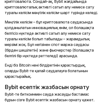
криптовалюта. Сондай-ақ, Bybit жағдайында
криптовалюталық активті сатып алу немесе сату
туралы келісім мәңгілік келісім-шарт түрінде келеді.
Мәңгілік келісім – бұл криптовалюта саудасында
қолданылатын инновациялық өнім, ол болашақта
белгісіз нүктеде активті сатып алу немесе сату
туралы келісім болып табылады – жарамдылық
мерзімі жоқ. Бұл негізінен спот маржа саудасы
(бірден шешілетін) және фьючерстер (болашақта
белгілі бір нүктеде реттеледі) арасында.
Енді біз Bitcoin нені білдіретінін қарастырдық,
оларды Bybit-те қалай саудалауға болатынын
қарастырайық.
Bybit есептік жазбасын орнату
Bybit-те биткоинмен сауда жасауды бастамас
бұрын сізге Bybit есептік жазбасын орнату қажет.