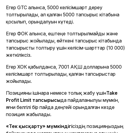
Егер GTC алынса, 5000 келісімшарт дереу
толтырылады, ал қалған 5000 тапсырыс кітабына
қосылып, орындалуын күтеді.
Егер ФОК алынса, ештеңе толтырылмайды және
тапсырыс жойылады, өйткені тапсырыс кітабында
тапсырысты толтыру үшін келісім-шарттар (10 000)
жеткіліксіз.
Егер ХОК қабылданса, 7001 АҚШ долларына 5000
келісімшарт толтырылады, қалған тапсырыстар
жойылады.
Позицияны ішінара немесе толық жабу үшін
Take
Profit Limit тапсырысы
да пайдаланылуы мүмкін,
яғни белгілі бір пайда деңгейі орындалған кезде
позиция жабылады.
«Тек қысқарту» мүмкіндігі
сіздің позицияңыздың