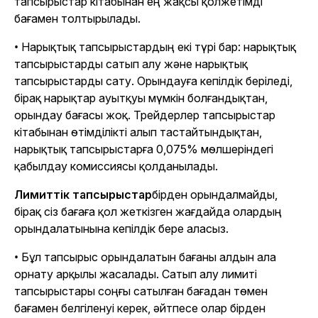
тапсырыстар кітабынан ең жақсы қолжетімді
бағамен толтырылады.
• Нарықтық тапсырыстардың екі түрі бар: нарықтық
тапсырыстарды сатып алу және нарықтық
тапсырыстарды сату. Орындауға кепілдік беріледі,
бірақ нарықтар ауытқуы мүмкін болғандықтан,
орындау бағасы жоқ. Трейдерлер тапсырыстар
кітабынан өтімділікті алып тастайтындықтан,
нарықтық тапсырыстарға 0,075% мөлшеріндегі
қабылдау комиссиясы қолданылады.
Лимиттік тапсырыстар
бірден орындалмайды,
бірақ сіз бағаға қол жеткізген жағдайда олардың
орындалатынына кепілдік бере аласыз.
• Бұл тапсырыс орындалатын бағаны алдын ала
орнату арқылы жасалады. Сатып алу лимиті
тапсырыстары соңғы сатылған бағадан төмен
бағамен белгіленуі керек, әйтпесе олар бірден