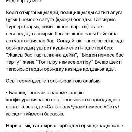
Енді бәрі дайын!
Көріп отырғаныңыздай, позицияңызды сатып алуға
(ұзын) немесе сатуға (қысқа) болады. Тапсырыс
түрлері (нарық, лимит және шартты) және
левередж, тапсырыс бағасы және саны бойынша
әртүрлі опциялар бар. Сондай-ақ, тапсырысыңызды
орындаудың үш рет күшіне енетін әдістері бар:
"Жақсы бас тартылғанға дейін", "Бірден немесе бас
тарту" және "Толтыру немесе өлтіру" Бұлар шекті
тапсырыстарды орындау кезінде қолданылады.
Осы терминдерге толығырақ тоқталайық:
• Барлық тапсырыс параметрлерін
конфигурациялаған соң, тапсырысты орындаудың
соңғы кезеңінде «Сатып алу/ұзақ» немесе «Сату/
қысқа» түймесін басасыз.
Нарықтық тапсырыстар
бірден орындалады және