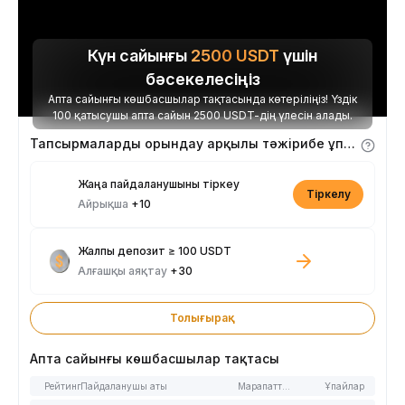
Күн сайынғы
2500
USDT
үшін
бәсекелесіңіз
Апта сайынғы көшбасшылар тақтасында көтеріліңіз! Үздік
100 қатысушы апта сайын 2500 USDT-дің үлесін алады.
Тапсырмаларды орындау арқылы тәжірибе ұпайларын алыңыз
Жаңа пайдаланушыны тіркеу
Тіркелу
Айрықша
+10
Жалпы депозит ≥ 100 USDT
Алғашқы аяқтау
+30
Толығырақ
Апта сайынғы көшбасшылар тақтасы
Рейтинг
Пайдаланушы аты
Марапаттар
Ұпайлар