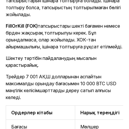
тапсырыстарын ішінара толтыруға болады. Ішінара
толтыру болса, тапсырыстың толтырылмаған бөлігі
жойылады.
FillOrKill (FOK)
тапсырыстары шекті бағамен немесе
бірден жақсырақ толтырылуы керек. Бұл
орындалмаса, олар жойылады. ХОК-тан
айырмашылығы, ішінара толтыруға рұқсат етілмейді.
Шектеу тәртібін пайдаланудың мысалын
қарастырайық.
Трейдер 7 001 АҚШ долларынан аспайтын
максималды орындау бағасымен 10 000 BTC USD
мәңгілік келісімшарттарды дереу сатып алғысы
келеді.
Ордерлер кітабы
Нарық тереңдігі
Бағасы
Мөлшер