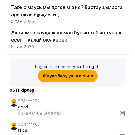
Табыс маусымы дегеніміз не? Бастаушыларға
арналған нұсқаулық
5 там 2026
Акциямен сауда жасамас бұрын табыс туралы
есепті қалай оқу керек
5 там 2026
Log in to comment your thoughts
Жауап беру үшін кіріңіз
96
Пікірлер
574***352
good
2026-07-09 20:10:18
564***707
Nice