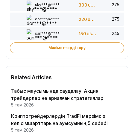
275
sky***@****
300
USDT
275
dor***@****
220
USDT
245
san***@****
150
USDT
Мәліметтерді көру
Related Articles
Табыс маусымында саудалау: Акция
трейдерлеріне арналған стратегиялар
5 там 2026
Криптотрейдерлердің TradFi мерзімсіз
келісімшарттарына ауысуының 5 себебі
5 там 2026