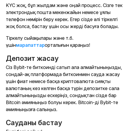
KYC жоқ, бұл жылдам және оңай процесс. Сізге тек
электрондық пошта мекенжайын немесе ұялы
телефон нөмірін беру керек. Егер сізде әлі тіркелгі
жоқ болса, бастау үшін осы жерді басуға болады.
Тіркелу сыйақылары және т.б.
үшін
марапаттар
орталығын қараңыз!
Депозит жасау
Сіз Bybit-те биткоинді сатып ала алмайтыныңызды,
сондай-ақ платформада биткоинмен сауда жасау
үшін фиат немесе басқа криптовалюта сияқты
валютаның кез келген басқа түрін депозитке сала
алмайтыныңызды ескеріңіз, сондықтан сізде бар
Bitcoin әмияныңыз болуы керек. Bitcoin-ді Bybit-те
әмияныңызға салыңыз.
Сауданы бастау