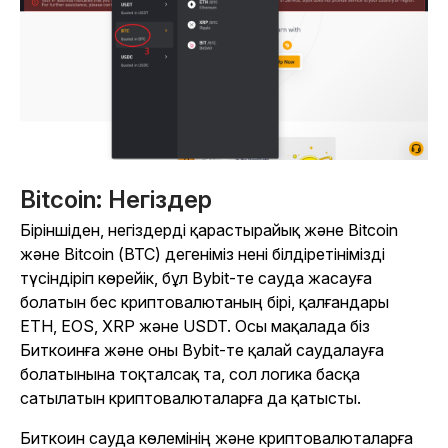
Bitcoin: Негіздер
Біріншіден, негіздерді қарастырайық және Bitcoin
және Bitcoin (BTC) дегеніміз нені білдіретінімізді
түсіндіріп көрейік, бұл Bybit-те сауда жасауға
болатын бес криптовалютаның бірі, қалғандары
ETH, EOS, XRP және USDT. Осы мақалада біз
Биткоинға және оны Bybit-те қалай саудалауға
болатынына тоқталсақ та, сол логика басқа
сатылатын криптовалюталарға да қатысты.
Биткоин сауда көлемінің және криптовалюталарға