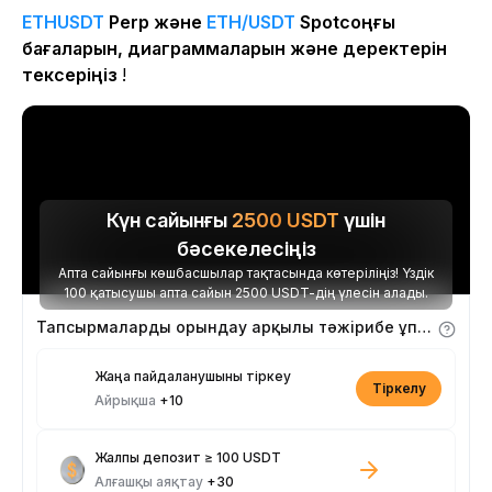
ETHUSDT
Perp және
ETH/USDT
Spotсоңғы
бағаларын, диаграммаларын және деректерін
тексеріңіз
!
Күн сайынғы
2500
USDT
үшін
бәсекелесіңіз
Апта сайынғы көшбасшылар тақтасында көтеріліңіз! Үздік
100 қатысушы апта сайын 2500 USDT-дің үлесін алады.
Тапсырмаларды орындау арқылы тәжірибе ұпайларын алыңыз
Жаңа пайдаланушыны тіркеу
Тіркелу
Айрықша
+10
Жалпы депозит ≥ 100 USDT
Алғашқы аяқтау
+30