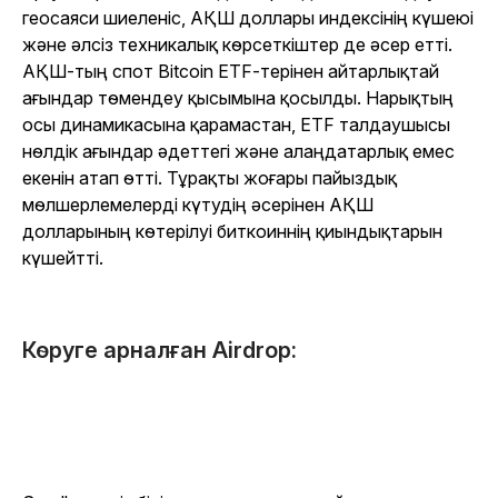
геосаяси шиеленіс, АҚШ доллары индексінің күшеюі
және әлсіз техникалық көрсеткіштер де әсер етті.
АҚШ-тың спот Bitcoin ETF-терінен айтарлықтай
ағындар төмендеу қысымына қосылды. Нарықтың
осы динамикасына қарамастан, ETF талдаушысы
нөлдік ағындар әдеттегі және алаңдатарлық емес
екенін атап өтті. Тұрақты жоғары пайыздық
мөлшерлемелерді күтудің әсерінен АҚШ
долларының көтерілуі биткоиннің қиындықтарын
күшейтті.
Көруге арналған Airdrop: