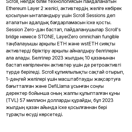
Scroll, нөлдік білім технологиясын пайдаланатын
Ethereum Layer 2 желісі, активтердің желіге көбірек
қосылуын ынталандыру үшін Scroll Sessions деп
аталатын адалдық бағдарламасын іске қосты.
Session Zero-дан бастап, пайдаланушылар Scroll's
bridge немесе STONE, LayerZero omnichain fungible
таңбалауышы арқылы ETH және wstETH сияқты
активтерді біріктіру арқылы айналдыру белгілерін
ала алады. Белгілер 2023 жылдың 10 қазанынан
бастап көпірленген активтер үшін де ретроактивті
түрде беріледі. Scroll құпиялылықты сақтай отырып,
1-деңгей желілері үшін масштабтауды жақсартуға
бағытталған және DefiLlama ұсынған соңғы
деректер бойынша оның жалпы құлыпталған құны
(TVL) 57 миллион долларды құрайды, бұл 2023
жылдың қазан айында іске қосылғаннан бері
тұрақты өсуді көрсетеді.