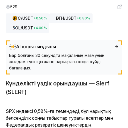
529
BTC
/USDT
ETH
/USDT
+
0.50
%
+
0.80
%
SOL
/USDT
+
4.00
%
AI қорытындысы
Бар болғаны 30 секундта мақаланың мазмұнын
жылдам түсініңіз және нарықтағы көңіл-күйді
бағалаңыз.
Күнделікті үздік орындаушы — Slerf
(SLERF)
SPX индексі 0,58%-ға төмендеді, бұл нарықтық
белсенділік соңғы табыстар туралы есептер мен
Федералдық резервтік шенеуніктердің