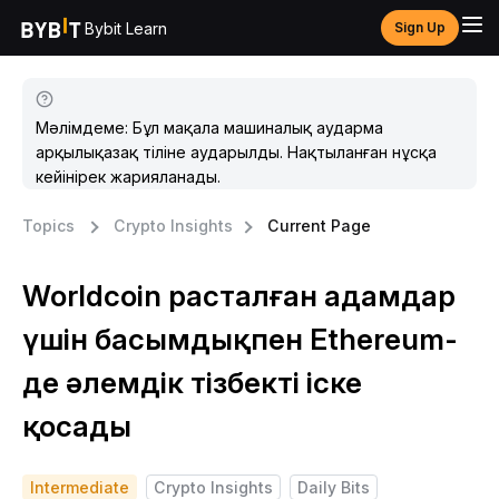
Bybit Learn
Sign Up
Мәлімдеме: Бұл мақала машиналық аударма
арқылықазақ тіліне аударылды. Нақтыланған нұсқа
кейінірек жарияланады.
Topics
Crypto Insights
Current Page
Worldcoin расталған адамдар
үшін басымдықпен Ethereum-
де әлемдік тізбекті іске
қосады
Intermediate
Crypto Insights
Daily Bits