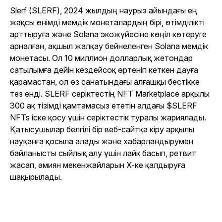
Slerf (SLERF), 2024 жылдың наурыз айындағы ең
жақсы өнімді мемдік монеталардың бірі, өтімділікті
арттыруға және Solana экожүйесіне көңіл көтеруге
арналған, ақшыл жалқау бейнеленген Solana мемдік
монетасы. Ол 10 миллион долларлық жетондар
сатылымға дейін кездейсоқ өртеніп кеткен дауға
қарамастан, ол өз санатындағы алғашқы бестікке
тез енді. SLERF серіктестің NFT Marketplace арқылы
300 ақ тізімді қамтамасыз ететін алдағы $SLERF
NFTs іске қосу үшін серіктестік туралы жариялады.
Қатысушылар белгілі бір веб-сайтқа кіру арқылы
науқанға қосыла алады және хабарландырумен
байланысты сыйлық алу үшін лайк басып, ретвит
жасап, әмиян мекенжайларын X-ке қалдыруға
шақырылады.