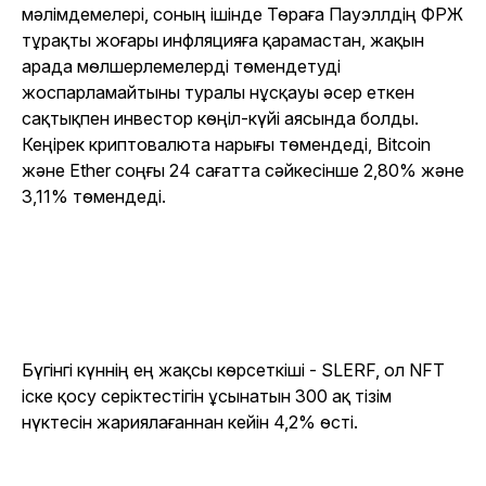
мәлімдемелері, соның ішінде Төраға Пауэллдің ФРЖ
тұрақты жоғары инфляцияға қарамастан, жақын
арада мөлшерлемелерді төмендетуді
жоспарламайтыны туралы нұсқауы әсер еткен
сақтықпен инвестор көңіл-күйі аясында болды.
Кеңірек криптовалюта нарығы төмендеді, Bitcoin
және Ether соңғы 24 сағатта сәйкесінше 2,80% және
3,11% төмендеді.
Бүгінгі күннің ең жақсы көрсеткіші - SLERF, ол NFT
іске қосу серіктестігін ұсынатын 300 ақ тізім
нүктесін жариялағаннан кейін 4,2% өсті.