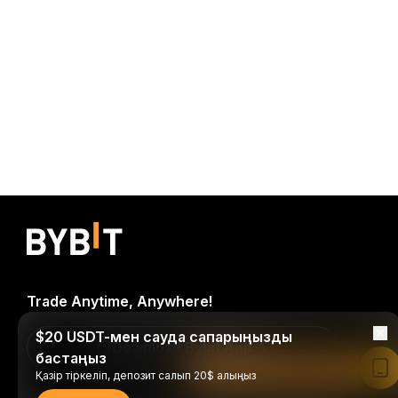
Trade Anytime, Anywhere!
$20 USDT-мен сауда сапарыңызды
Download Bybit App
бастаңыз
Bybit қолданбасында оқу
Қазір тіркеліп, депозит салып 20$ алыңыз