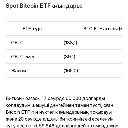
Spot Bitcoin ETF ағындары:
ETF түрі
BTC ETF ағыны (м
GBTC
(133,1)
GBTC емес
(39.1)
Жалпы
(165,0)
Биткоин бағасы 17 сәуірде 60 000 долларды
қолдаудың шешуші деңгейінен төмен түсті, оған
Bitcoin ETF-тің нүктелік ағындарының тоқырауы
және 20 сәуірде алдағы биткоиннің екі еселенуін
күту әсер етті. 59 648 долларға дейін төмендеуіне