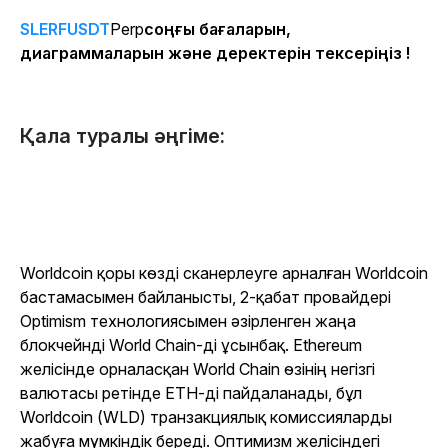
SLERFUSDT
Perp
соңғы бағаларын,
диаграммаларын және деректерін тексеріңіз !
Қала туралы әңгіме:
Worldcoin қоры көзді сканерлеуге арналған Worldcoin
бастамасымен байланысты, 2-қабат провайдері
Optimism технологиясымен әзірленген жаңа
блокчейнді World Chain-ді ұсынбақ. Ethereum
желісінде орналасқан World Chain өзінің негізгі
валютасы ретінде ETH-ді пайдаланады, бұл
Worldcoin (WLD) транзакциялық комиссияларды
жабуға мүмкіндік береді. Оптимизм желісіндегі