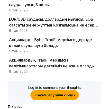
саудалаудың 3 жолы
6 там 2026
EUR/USD саудасы: доллардың нығаюы, ЕОБ
саясаты және жұптың қозғалысына не әсер
етеді
6 там 2026
Акцияларды Bybit TradFi мерзімсіздерінде
қалай саудалауға болады
6 там 2026
Акциялардың TradFi мерзімсіз
келісімшарттары дегеніміз не және оларды
Bybit платформасында неге саудалау керек?
6 там 2026
Log in to comment your thoughts
Жауап беру үшін кіріңіз
Пікірлер