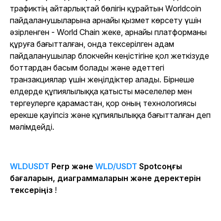
трафиктің айтарлықтай бөлігін құрайтын Worldcoin
пайдаланушыларына арнайы қызмет көрсету үшін
әзірленген - World Chain жеке, арнайы платформаны
құруға бағытталған, онда тексерілген адам
пайдаланушылар блокчейн кеңістігіне қол жеткізуде
боттардан басым болады және әдеттегі
транзакциялар үшін жеңілдіктер алады. Бірнеше
елдерде құпиялылыққа қатысты мәселелер мен
тергеулерге қарамастан, қор оның технологиясы
ерекше қауіпсіз және құпиялылыққа бағытталған деп
мәлімдейді.
WLDUSDT
Perp және
WLD/USDT
Spotсоңғы
бағаларын, диаграммаларын және деректерін
тексеріңіз
!