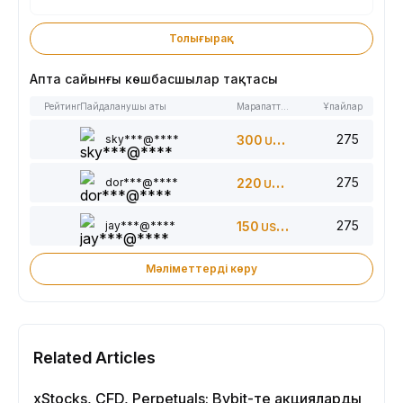
Толығырақ
Апта сайынғы көшбасшылар тақтасы
Рейтинг
Пайдаланушы аты
Марапаттар
Ұпайлар
275
sky***@****
300
USDT
275
dor***@****
220
USDT
275
jay***@****
150
USDT
Мәліметтерді көру
Related Articles
xStocks, CFD, Perpetuals: Bybit-те акцияларды