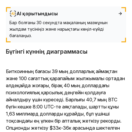
AI қорытындысы
Бар болғаны 30 секундта мақаланың мазмұнын
жылдам түсініңіз және нарықтағы көңіл-күйді
бағалаңыз.
Бүгінгі күннің диаграммасы
Биткоинның бағасы 39 мың долларлық аймақтан
және 100 сағаттық қарапайым жылжымалы ортадан
әлдеқайда жоғары, бірақ 40 мың доллардағы
психологиялық қарсылық деңгейін қолдауға
айналдыру үшін күреседі. Барлығы 40,7 мың BTC
бүгін кешке 8:00 UTC-те аяқталады, шартты құны
1,63 миллиард долларды құрайды, бұл үшінші
тоқсандағы ең үлкен бір апталық жеткізу рекорды.
Опционды жеткізу $33к-36к арасында шектелген