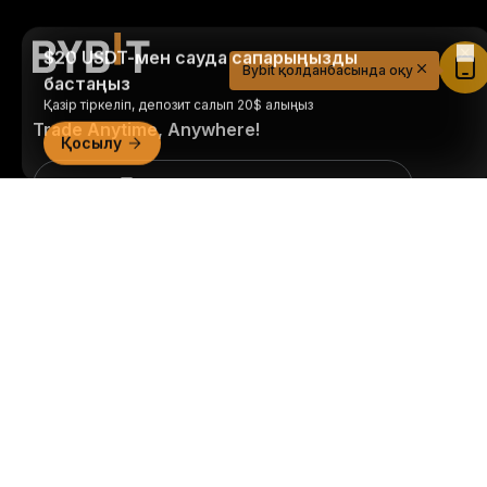
$20 USDT-мен сауда сапарыңызды
бастаңыз
Bybit қолданбасында оқу
Қазір тіркеліп, депозит салып 20$ алыңыз
Қосылу
Trade Anytime, Anywhere!
Download Bybit App
Егжей-тегжейлі қорытынды
Крипто әлеміне қатысты маңызды түсініктер мен
талдауларды бірінші болып алыңыз: біздің
ақпараттық бюллетеньге қазір
жазылыңыз.
Инвестициялардың барлық түрлері,
инвестицияланған соманың барлығын жоғалту
қаупін қоса алғанда, тәуекелдерге ие. Мұндай
әрекеттер барлығына сәйкес келмеуі мүмкін.
Жазылу