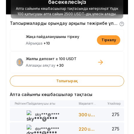
бәсекелесіңіз
Апта сайынғы көшбасшылар тақтасында көтеріліңіз! Үздік
100 қатысушы апта сайын 2500 USDT-дің үлесін алады.
Тапсырмаларды орындау арқылы тәжірибе ұпайларын алыңыз
Жаңа пайдаланушыны тіркеу
Тіркелу
Айрықша
+10
Жалпы депозит ≥ 100 USDT
Алғашқы аяқтау
+30
Толығырақ
Апта сайынғы көшбасшылар тақтасы
Рейтинг
Пайдаланушы аты
Марапаттар
Ұпайлар
275
sky***@****
300
USDT
275
dor***@****
220
USDT