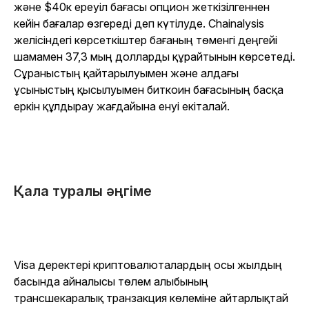
және $40к ереуіл бағасы опцион жеткізілгеннен
кейін бағалар өзгереді деп күтілуде. Chainalysis
желісіндегі көрсеткіштер бағаның төменгі деңгейі
шамамен 37,3 мың долларды құрайтынын көрсетеді.
Сұраныстың қайтарылуымен және алдағы
ұсыныстың қысылуымен биткоин бағасының басқа
еркін құлдырау жағдайына енуі екіталай.
Қала туралы әңгіме
Visa деректері криптовалюталардың осы жылдың
басында айналысы төлем алыбының
трансшекаралық транзакция көлеміне айтарлықтай