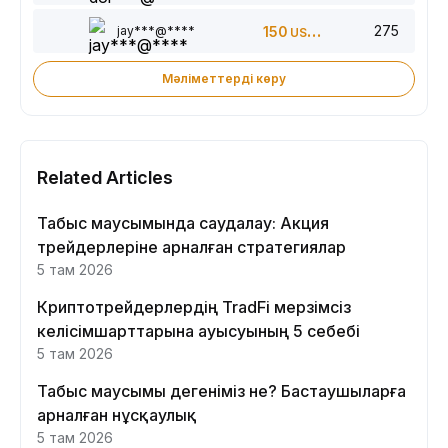
275
jay***@****
150
USDT
Мәліметтерді көру
Related Articles
Табыс маусымында саудалау: Акция
трейдерлеріне арналған стратегиялар
5 там 2026
Криптотрейдерлердің TradFi мерзімсіз
келісімшарттарына ауысуының 5 себебі
5 там 2026
Табыс маусымы дегеніміз не? Бастаушыларға
арналған нұсқаулық
5 там 2026