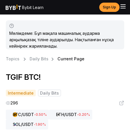
Bybit Learn
Sign Up
Мәлімдеме: Бұл мақала машиналық аударма
арқылықазақ тіліне аударылды. Нақтыланған нұсқа
кейінірек жарияланады.
Topics
Daily Bits
Current Page
TGIF BTC!
Intermediate
Daily Bits
296
BTC
/USDT
ETH
/USDT
-0.50
%
-0.20
%
SOL
/USDT
-1.90
%