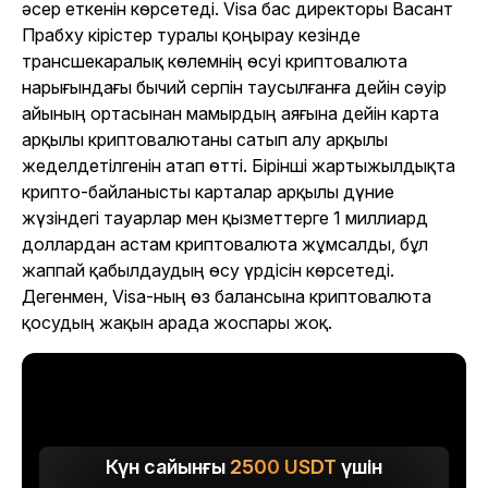
әсер еткенін көрсетеді. Visa бас директоры Васант
Прабху кірістер туралы қоңырау кезінде
трансшекаралық көлемнің өсуі криптовалюта
нарығындағы бычий серпін таусылғанға дейін сәуір
айының ортасынан мамырдың аяғына дейін карта
арқылы криптовалютаны сатып алу арқылы
жеделдетілгенін атап өтті. Бірінші жартыжылдықта
крипто-байланысты карталар арқылы дүние
жүзіндегі тауарлар мен қызметтерге 1 миллиард
доллардан астам криптовалюта жұмсалды, бұл
жаппай қабылдаудың өсу үрдісін көрсетеді.
Дегенмен, Visa-ның өз балансына криптовалюта
қосудың жақын арада жоспары жоқ.
Күн сайынғы
2500
USDT
үшін