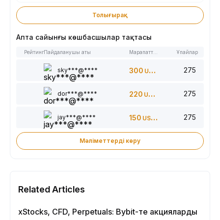
Толығырақ
Апта сайынғы көшбасшылар тақтасы
Рейтинг
Пайдаланушы аты
Марапаттар
Ұпайлар
275
sky***@****
300
USDT
275
dor***@****
220
USDT
275
jay***@****
150
USDT
Мәліметтерді көру
Related Articles
xStocks, CFD, Perpetuals: Bybit-те акцияларды