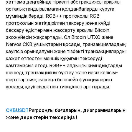
хаттама деңгейінде тіркелгі абстракциясы арқылы
орталықтандырылмаған қолданбаларды құруға
мүмкіндік береді. RGB++ протоколы RGB
протоколын жетілдірілген тексеру және күйді
басқару әдістерімен жақсарту арқылы Bitcoin
экожүйесін жақсартады. Ол Bitcoin UTXO және
Nervos CKB ұяшықтарын қосады, транзакциялардың
қауіпсіз орындалуын және тізбекті транзакцияларды
қажет етпестен меншік құқығын тексеруді
қамтамасыз етеді. RGB++ алдыңғы қиындықтарды
шешеді, транзакцияны бүктеу және иесіз келісім-
шарттар сияқты жаңа блокчейн функцияларын
қосады, қауіпсіздік пен тиімділікті арттырады.
CKBUSDT
Perp
соңғы бағаларын, диаграммаларын
және деректерін тексеріңіз !