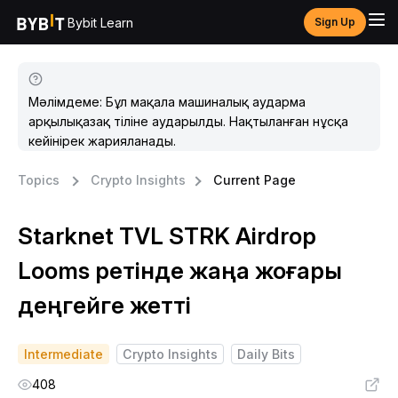
Bybit Learn
Sign Up
Мәлімдеме: Бұл мақала машиналық аударма
арқылықазақ тіліне аударылды. Нақтыланған нұсқа
кейінірек жарияланады.
Topics
Crypto Insights
Current Page
Starknet TVL STRK Airdrop
Looms ретінде жаңа жоғары
деңгейге жетті
Intermediate
Crypto Insights
Daily Bits
408