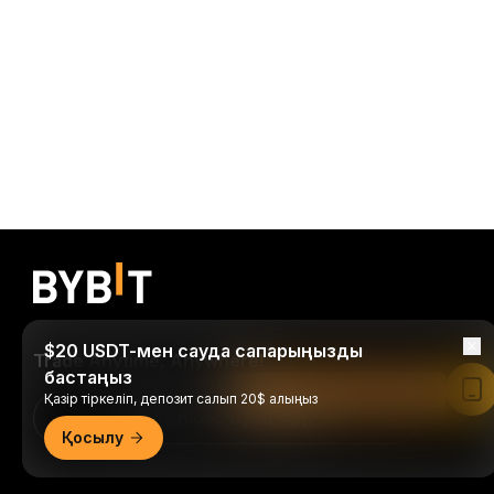
$20 USDT-мен сауда сапарыңызды
Trade Anytime, Anywhere!
бастаңыз
Bybit қолданбасында оқу
Қазір тіркеліп, депозит салып 20$ алыңыз
Download Bybit App
Қосылу