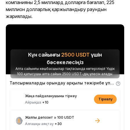
компанияны 2,5 миллиард долларға бағалап, 225
миллион долларлық қаржыландыру раундын
жариялады.
Күн сайынғы
2500
USDT
үшін
бәсекелесіңіз
Апта сайынғы көшбасшылар тақтасында көтеріліңіз! Үздік
100 қатысушы апта сайын 2500 USDT-дің үлесін алады.
Тапсырмаларды орындау арқылы тәжірибе ұпайларын алыңыз
Жаңа пайдаланушыны тіркеу
Тіркелу
Айрықша
+10
Жалпы депозит ≥ 100 USDT
Алғашқы аяқтау
+30