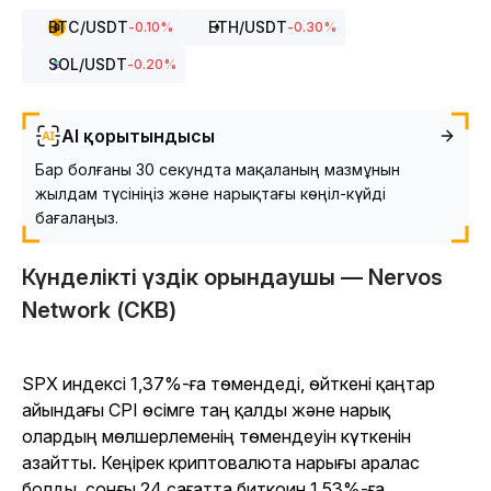
BTC
/USDT
ETH
/USDT
-0.10
%
-0.30
%
SOL
/USDT
-0.20
%
AI қорытындысы
Бар болғаны 30 секундта мақаланың мазмұнын
жылдам түсініңіз және нарықтағы көңіл-күйді
бағалаңыз.
Күнделікті үздік орындаушы — Nervos
Network (CKB)
SPX индексі 1,37%-ға төмендеді, өйткені қаңтар
айындағы CPI өсімге таң қалды және нарық
олардың мөлшерлеменің төмендеуін күткенін
азайтты. Кеңірек криптовалюта нарығы аралас
болды, соңғы 24 сағатта биткоин 1,53%-ға