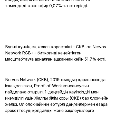
төмендеді және эфир 0,07%-ға көтерілді.
Бүгінгі күннің ең жақсы көрсеткіші - CKB, ол Nervos
Network RGB++ биткоинді кеңейтілген
масштабтауға арналған ашқаннан кейін 51,7% өсті.
Nervos Network (CKB), 2019 жылдың қарашасында
іске қосылған, Proof-of-Work консенсусын
пайдалана отырып, 1-деңгейдің қауіпсіздігі мен
икемділігі үшін Жалпы білім қоры (CKB) бар блокчейн
желісі. Ол блокчейннің әртүрлі деңгейлерімен өзара
әрекеттесуді қолдайды және әзірлеушілерге