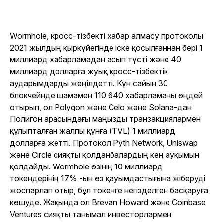
Wormhole, кросс-тізбекті хабар алмасу протоколы
2021 жылдың қыркүйегінде іске қосылғаннан бері 1
миллиард хабарламадан асып түсті және 40
миллиард долларға жуық кросс-тізбектік
аударымдарды жеңілдетті. Күн сайын 30
блокчейнде шамамен 110 640 хабарламаны өңдей
отырып, ол Polygon және Celo және Solana-дан
Полигон арасындағы маңызды транзакциялармен
құлыпталған жалпы құнға (TVL) 1 миллиард
долларға жетті. Протокол Pyth Network, Uniswap
және Circle сияқты қолданбалардың кең ауқымын
қолдайды. Wormhole өзінің 10 миллиард
токендерінің 17% -ын өз қауымдастығына жіберуді
жоспарлап отыр, бұл токенге негізделген басқаруға
көшуде. Жақында ол Brevan Howard және Coinbase
Ventures сияқты танымал инвесторлармен