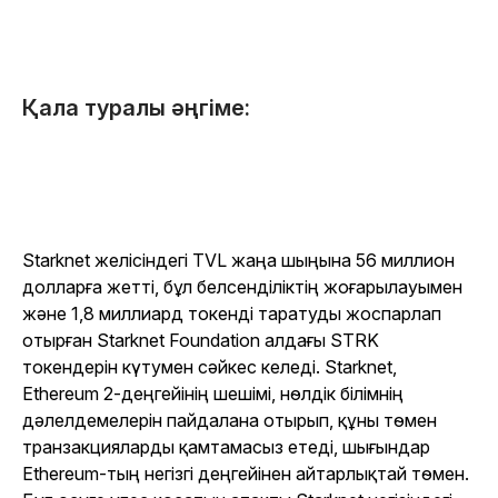
Қала туралы әңгіме:
Starknet желісіндегі TVL жаңа шыңына 56 миллион
долларға жетті, бұл белсенділіктің жоғарылауымен
және 1,8 миллиард токенді таратуды жоспарлап
отырған Starknet Foundation алдағы STRK
токендерін күтумен сәйкес келеді. Starknet,
Ethereum 2-деңгейінің шешімі, нөлдік білімнің
дәлелдемелерін пайдалана отырып, құны төмен
транзакцияларды қамтамасыз етеді, шығындар
Ethereum-тың негізгі деңгейінен айтарлықтай төмен.