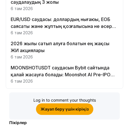
саудалаудың 3 жолы
6 там 2026
EUR/USD саудасы: доллардың нығаюы, ЕОБ
саясаты және жұптың қозғалысына не әсер
етеді
6 там 2026
2026 жылы сатып алуға болатын ең жақсы
ЖИ акциялары
6 там 2026
MOONSHOTUSDT саудасын Bybit сайтында
қалай жасауға болады: Moonshot AI Pre-IPO
Perpetual нұсқаулығы
6 там 2026
Log in to comment your thoughts
Жауап беру үшін кіріңіз
Пікірлер