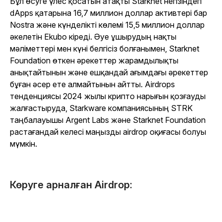
Бұл өсуге үлес қосатын атақты Starknet негізіндегі
dApps қатарына 16,7 миллион доллар активтері бар
Nostra және күнделікті көлемі 15,5 миллион доллар
әкелетін Ekubo кіреді. Әуе ұшырудың нақты
мәліметтері мен күні белгісіз болғанымен, Starknet
Foundation өткен әрекеттер жарамдылықты
анықтайтынын және ешқандай ағымдағы әрекеттер
бұған әсер ете алмайтынын айтты. Airdrops
тенденциясы 2024 жылы крипто нарығын қозғауды
жалғастыруда, Starkware компаниясының STRK
таңбалауышы Argent Labs және Starknet Foundation
растағандай келесі маңызды airdrop оқиғасы болуы
мүмкін.
Көруге арналған Airdrop: