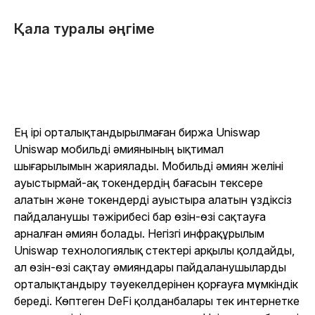
Қала туралы әңгіме
Ең ірі орталықтандырылмаған биржа Uniswap
Uniswap мобильді әмиянының ықтимал
шығарылымын жариялады. Мобильді әмиян желіні
ауыстырмай-ақ токендердің бағасын тексере
алатын және токендерді ауыстыра алатын үздіксіз
пайдаланушы тәжірибесі бар өзін-өзі сақтауға
арналған әмиян болады. Негізгі инфрақұрылым
Uniswap технологиялық стектері арқылы қолдайды,
ал өзін-өзі сақтау әмияндары пайдаланушыларды
орталықтандыру тәуекелдерінен қорғауға мүмкіндік
береді. Көптеген DeFi қолданбалары тек интернетке