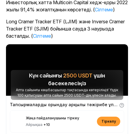
Инвесторлық хатта Multicoin Capital хедж-қоры 2022
жылы 91,4% жоғалтқанын көрсетеді. (
Сілтеме
)
Long Cramer Tracker ETF (LJIM) және Inverse Cramer
Tracker ETF (SJIM) бойынша сауда 3 наурызда
басталды. (
Сілтеме
)
Күн сайынғы
2500
USDT
үшін
бәсекелесіңіз
Апта сайынғы көшбасшылар тақтасында көтеріліңіз! Үздік
100 қатысушы апта сайын 2500 USDT-дің үлесін алады.
Тапсырмаларды орындау арқылы тәжірибе ұпайларын алыңыз
Жаңа пайдаланушыны тіркеу
Тіркелу
Айрықша
+10