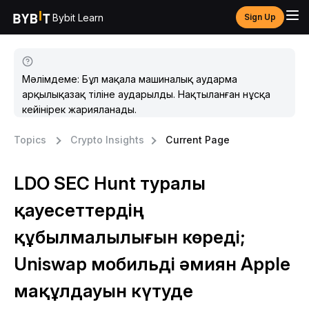
Bybit Learn
Sign Up
Мәлімдеме: Бұл мақала машиналық аударма
арқылықазақ тіліне аударылды. Нақтыланған нұсқа
кейінірек жарияланады.
Topics
Crypto Insights
Current Page
LDO SEC Hunt туралы
қауесеттердің
құбылмалылығын көреді;
Uniswap мобильді әмиян Apple
мақұлдауын күтуде