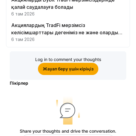
қалай саудалауға болады
6 там 2026
Акциялардың TradFi мерзімсіз
келісімшарттары дегеніміз не және оларды
Bybit платформасында неге саудалау керек?
6 там 2026
Log in to comment your thoughts
Жауап беру үшін кіріңіз
Пікірлер
Share your thoughts and drive the conversation.