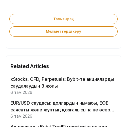
Толығырақ
Мәліметтерді көру
Related Articles
xStocks, CFD, Perpetuals: Bybit-те акцияларды
саудалаудың 3 жолы
6 там 2026
EUR/USD саудасы: доллардың нығаюы, ЕОБ
саясаты және жұптың қозғалысына не әсер
етеді
6 там 2026
Акцияларды Bybit TradFi мерзімсіздерінде