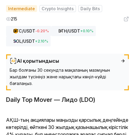
Intermediate
Crypto Insights
Daily Bits
215
BTC
/USDT
ETH
/USDT
-0.20
%
+
0.10
%
SOL
/USDT
+
2.10
%
AI қорытындысы
Бар болғаны 30 секундта мақаланың мазмұнын
жылдам түсініңіз және нарықтағы көңіл-күйді
бағалаңыз.
Daily Top Mover — Лидо (LDO)
АҚШ-тың акциялары маңызды қарсылық деңгейінде
көтерілді, өйткені 30 жылдық қазынашылық кірістілік
4% құрады, бұл инвесторларға аралас сигнал берді.