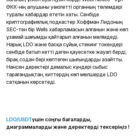
ӘКК-нің алушыны уәкілетті органның төлемдері
туралы хабардар ететін хаты. Сенбіде
криптографиялық подкастер Хоффман Лидоның
SEC-тен бір Wells хабарламасын алғанын және көп
ұзамай шағымды қайтарып алғанын мәлімдеді.
Нарық LDO және басқа сұйық стекинг токендері
сенбіде батып кетті деген қауесетке жауап берді,
бірақ содан бері көптеген шығындарды азайтты.
Нансен деректері демалыс күндері сыбыс
тарағандықтан, киттердің көп мөлшерде LDO
сатқанын көрсетеді.
LDO/USDT
үшін соңғы бағаларды,
диаграммаларды және деректерді тексеріңіз !