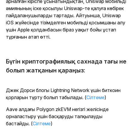
арналған кіріспе ұсынатындықтан, Uniswap мобильді
әмиянының іске қосылуы Uniswap-те қалуға көбірек
пайдаланушыларды тартады. Айтуынша, Uniswap
iOS жүйесінде тізімделген мобильді қосымшаны алу
үшін Apple қолданбасын біраз уақыт бойы ұстап
тұрғанын атап өтті.
Бүгін криптографиялық сахнада тағы не
болып жатқанын қараңыз:
Джек Дорси блогы Lightning Network үшін биткоин
қорларын түрту болып табылады. (
Сілтеме
)
Aave алдағы Polygon zkEVM негізгі желісінде
орналастыру үшін басқаруды талқылауды
бастайды. (
Сілтеме
)