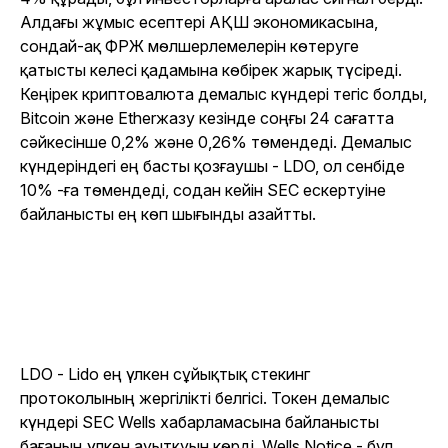
Алдағы жұмыс есептері АҚШ экономикасына,
сондай-ақ ФРЖ мөлшерлемелерін көтеруге
қатысты келесі қадамына көбірек жарық түсіреді.
Кеңірек криптовалюта демалыс күндері тегіс болды,
Bitcoin және Etherжазу кезінде соңғы 24 сағатта
сәйкесінше 0,2% және 0,26% төмендеді. Демалыс
күндеріндегі ең басты қозғаушы - LDO, ол сенбіде
10% -ға төмендеді, содан кейін SEC ескертуіне
байланысты ең көп шығынды азайтты.
LDO - Lido ең үлкен сұйықтық стекинг
протоколының жергілікті белгісі. Токен демалыс
күндері SEC Wells хабарламасына байланысты
бағаның үлкен ауытқуын көрді. Wells Notice - бұл