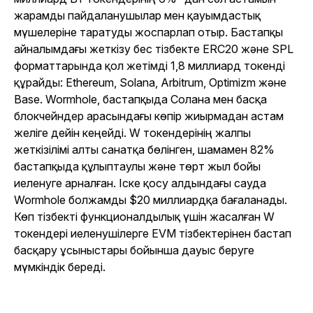
жарамды пайдаланушылар мен қауымдастық
мүшелеріне таратуды жоспарлап отыр. Бастапқы
айналымдағы жеткізу бес тізбекте ERC20 және SPL
форматтарында қол жетімді 1,8 миллиард токенді
құрайды: Ethereum, Solana, Arbitrum, Optimizm және
Base. Wormhole, бастапқыда Солана мен басқа
блокчейндер арасындағы көпір жиырмадан астам
желіге дейін кеңейді. W токендерінің жалпы
жеткізілімі алты санатқа бөлінген, шамамен 82%
бастапқыда құлыптаулы және төрт жыл бойы
иеленуге арналған. Іске қосу алдындағы сауда
Wormhole болжамды $20 миллиардқа бағаланады.
Көп тізбекті функционалдылық үшін жасалған W
токендері иеленушілерге EVM тізбектерінен бастап
басқару ұсыныстары бойынша дауыс беруге
мүмкіндік береді.