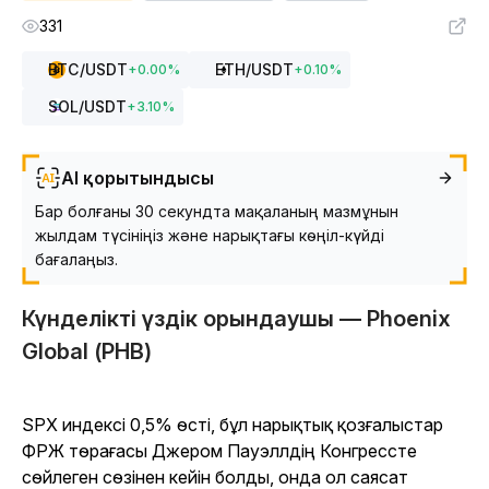
331
BTC
/USDT
ETH
/USDT
+
0.00
%
+
0.10
%
SOL
/USDT
+
3.10
%
AI қорытындысы
Бар болғаны 30 секундта мақаланың мазмұнын
жылдам түсініңіз және нарықтағы көңіл-күйді
бағалаңыз.
Күнделікті үздік орындаушы — Phoenix
Global (PHB)
SPX индексі 0,5% өсті, бұл нарықтық қозғалыстар
ФРЖ төрағасы Джером Пауэллдің Конгрессте
сөйлеген сөзінен кейін болды, онда ол саясат