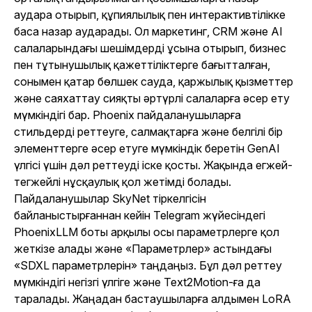
аудара отырып, құпиялылық пен интерактивтілікке
баса назар аударады. Ол маркетинг, CRM және AI
салаларындағы шешімдерді ұсына отырып, бизнес
пен тұтынушылық қажеттіліктерге бағытталған,
сонымен қатар бөлшек сауда, қаржылық қызметтер
және саяхаттау сияқты әртүрлі салаларға әсер ету
мүмкіндігі бар. Phoenix пайдаланушыларға
стильдерді реттеуге, салмақтарға және белгілі бір
элементтерге әсер етуге мүмкіндік беретін GenAI
үлгісі үшін дәл реттеуді іске қосты. Жақында егжей-
тегжейлі нұсқаулық қол жетімді болады.
Пайдаланушылар SkyNet тіркелгісін
байланыстырғаннан кейін Telegram жүйесіндегі
PhoenixLLM боты арқылы осы параметрлерге қол
жеткізе алады және «Параметрлер» астындағы
«SDXL параметрлерін» таңдаңыз. Бұл дәл реттеу
мүмкіндігі негізгі үлгіге және Text2Motion-ға да
таралады. Жаңадан бастаушыларға алдымен LoRA