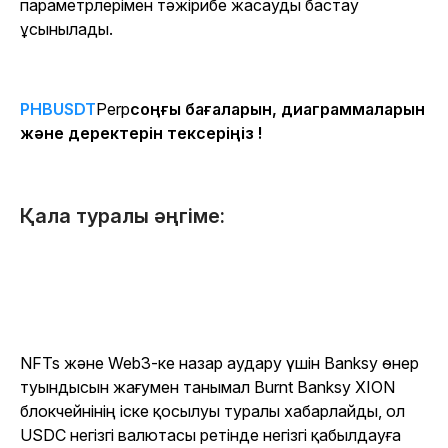
параметрлерімен тәжірибе жасауды бастау
ұсынылады.
PHBUSDT
Perp
соңғы бағаларын, диаграммаларын
және деректерін тексеріңіз !
Қала туралы әңгіме:
NFTs және Web3-ке назар аудару үшін Banksy өнер
туындысын жағумен танымал Burnt Banksy XION
блокчейнінің іске қосылуы туралы хабарлайды, ол
USDC негізгі валютасы ретінде негізгі қабылдауға