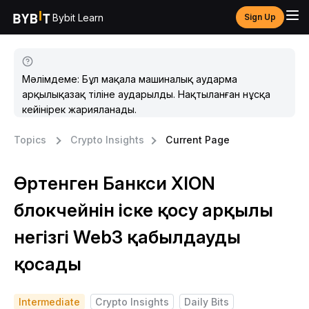
Bybit Learn
Sign Up
Мәлімдеме: Бұл мақала машиналық аударма
арқылықазақ тіліне аударылды. Нақтыланған нұсқа
кейінірек жарияланады.
Topics
Crypto Insights
Current Page
Өртенген Банкси XION
блокчейнін іске қосу арқылы
негізгі Web3 қабылдауды
қосады
Intermediate
Crypto Insights
Daily Bits