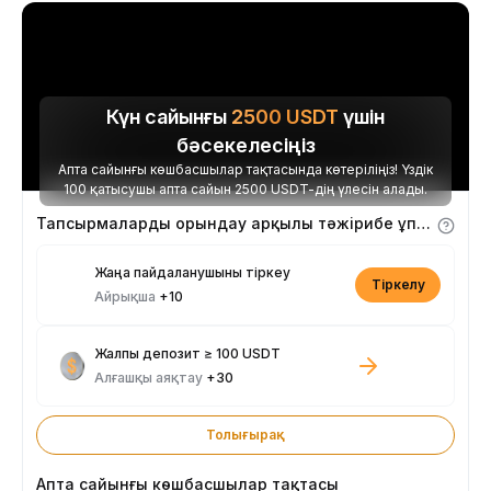
Күн сайынғы
2500
USDT
үшін
бәсекелесіңіз
Апта сайынғы көшбасшылар тақтасында көтеріліңіз! Үздік
100 қатысушы апта сайын 2500 USDT-дің үлесін алады.
Тапсырмаларды орындау арқылы тәжірибе ұпайларын алыңыз
Жаңа пайдаланушыны тіркеу
Тіркелу
Айрықша
+10
Жалпы депозит ≥ 100 USDT
Алғашқы аяқтау
+30
Толығырақ
Апта сайынғы көшбасшылар тақтасы