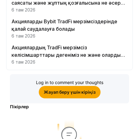
саясаты және жұптың қозғалысына не әсер
етеді
6 там 2026
Акцияларды Bybit TradFi мерзімсіздерінде
қалай саудалауға болады
6 там 2026
Акциялардың TradFi мерзімсіз
келісімшарттары дегеніміз не және оларды
Bybit платформасында неге саудалау керек?
6 там 2026
Log in to comment your thoughts
Жауап беру үшін кіріңіз
Пікірлер