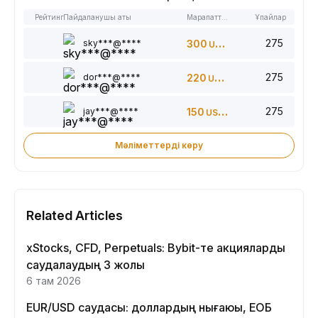
Рейтинг
Пайдаланушы аты
Марапаттар
Ұпайлар
275
sky***@****
300
USDT
275
dor***@****
220
USDT
275
jay***@****
150
USDT
Мәліметтерді көру
Related Articles
xStocks, CFD, Perpetuals: Bybit-те акцияларды
саудалаудың 3 жолы
6 там 2026
EUR/USD саудасы: доллардың нығаюы, ЕОБ