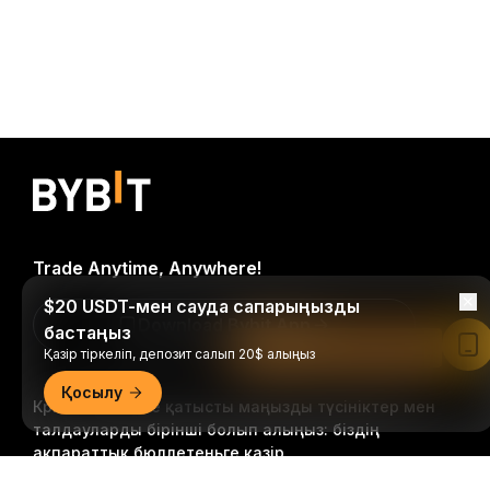
Trade Anytime, Anywhere!
$20 USDT-мен сауда сапарыңызды
Download Bybit App
бастаңыз
Bybit қолданбасында оқу
Қазір тіркеліп, депозит салып 20$ алыңыз
Қосылу
Крипто әлеміне қатысты маңызды түсініктер мен
талдауларды бірінші болып алыңыз: біздің
ақпараттық бюллетеньге қазір
жазылыңыз.
Инвестициялардың барлық түрлері,
Егжей-тегжейлі қорытынды