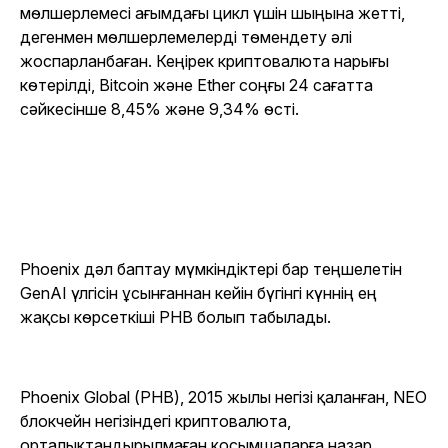
мөлшерлемесі ағымдағы цикл үшін шыңына жетті,
дегенмен мөлшерлемелерді төмендету әлі
жоспарланбаған. Кеңірек криптовалюта нарығы
көтерілді, Bitcoin және Ether соңғы 24 сағатта
сәйкесінше 8,45% және 9,34% өсті.
Phoenix дәл баптау мүмкіндіктері бар теңшелетін
GenAI үлгісін ұсынғаннан кейін бүгінгі күннің ең
жақсы көрсеткіші PHB болып табылады.
Phoenix Global (PHB), 2015 жылы негізі қаланған, NEO
блокчейн негізіндегі криптовалюта,
орталықтандырылмаған қосымшаларға назар