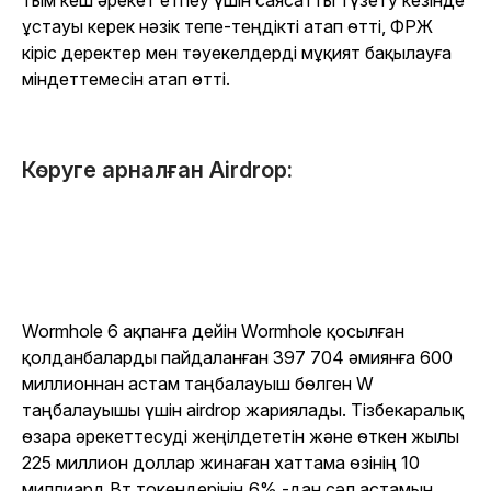
тым кеш әрекет етпеу үшін саясатты түзету кезінде
ұстауы керек нәзік тепе-теңдікті атап өтті, ФРЖ
кіріс деректер мен тәуекелдерді мұқият бақылауға
міндеттемесін атап өтті.
Көруге арналған Airdrop:
Wormhole 6 ақпанға дейін Wormhole қосылған
қолданбаларды пайдаланған 397 704 әмиянға 600
миллионнан астам таңбалауыш бөлген W
таңбалауышы үшін airdrop жариялады. Тізбекаралық
өзара әрекеттесуді жеңілдететін және өткен жылы
225 миллион доллар жинаған хаттама өзінің 10
миллиард Вт токендерінің 6% -дан сәл астамын