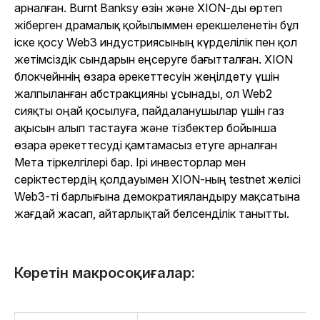
арналған. Burnt Banksy өзін және XION-ды өртеп
жіберген драмалық қойылыммен ерекшеленетін бұл
іске қосу Web3 индустриясының күрделілік пен қол
жетімсіздік сындарын еңсеруге бағытталған. XION
блокчейннің өзара әрекеттесуін жеңілдету үшін
жалпыланған абстракцияны ұсынады, ол Web2
сияқты оңай қосылуға, пайдаланушылар үшін газ
ақысын алып тастауға және тізбектер бойынша
өзара әрекеттесуді қамтамасыз етуге арналған
Мета тіркелгілері бар. Ірі инвесторлар мен
серіктестердің қолдауымен XION-ның testnet желісі
Web3-ті барлығына демократияландыру мақсатына
жағдай жасап, айтарлықтай белсенділік танытты.
Көретін макросоқиғалар: