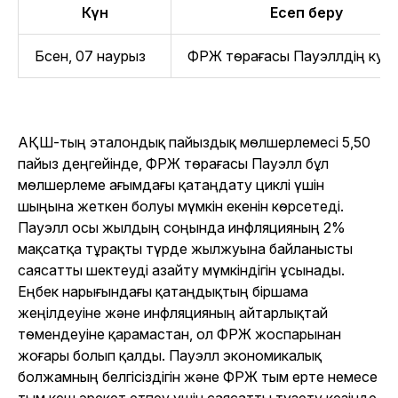
Күн
Есеп беру
Бсен, 07 наурыз
ФРЖ төрағасы Пауэллдің куәлі
АҚШ-тың эталондық пайыздық мөлшерлемесі 5,50
пайыз деңгейінде, ФРЖ төрағасы Пауэлл бұл
мөлшерлеме ағымдағы қатаңдату циклі үшін
шыңына жеткен болуы мүмкін екенін көрсетеді.
Пауэлл осы жылдың соңында инфляцияның 2%
мақсатқа тұрақты түрде жылжуына байланысты
саясатты шектеуді азайту мүмкіндігін ұсынады.
Еңбек нарығындағы қатаңдықтың біршама
жеңілдеуіне және инфляцияның айтарлықтай
төмендеуіне қарамастан, ол ФРЖ жоспарынан
жоғары болып қалды. Пауэлл экономикалық
болжамның белгісіздігін және ФРЖ тым ерте немесе