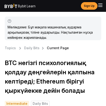
Bybit Learn
Sign Up
Мәлімдеме: Бұл мақала машиналық аударма
арқылықазақ тіліне аударылды. Нақтыланған нұсқа
кейінірек жарияланады.
Topics
Daily Bits
Current Page
BTC негізгі психологиялық
қолдау деңгейлерін қалпына
келтіреді; Ethereum бірігуі
қыркүйекке дейін болады
Intermediate
Daily Bits