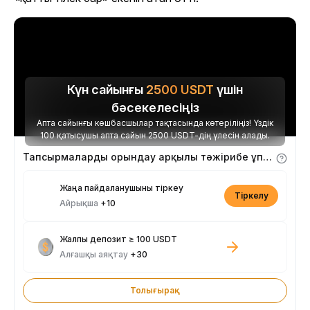
Күн сайынғы
2500
USDT
үшін
бәсекелесіңіз
Апта сайынғы көшбасшылар тақтасында көтеріліңіз! Үздік
100 қатысушы апта сайын 2500 USDT-дің үлесін алады.
Тапсырмаларды орындау арқылы тәжірибе ұпайларын алыңыз
Жаңа пайдаланушыны тіркеу
Тіркелу
Айрықша
+10
Жалпы депозит ≥ 100 USDT
Алғашқы аяқтау
+30
Толығырақ