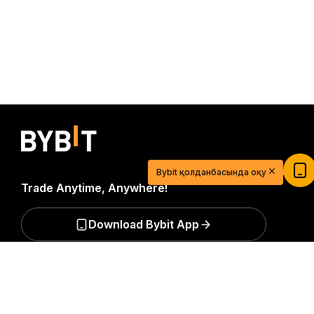
$20 USDT-мен сауда сапарыңызды
бастаңыз
Bybit қолданбасында оқу
Қазір тіркеліп, депозит салып 20$ алыңыз
Trade Anytime, Anywhere!
Қосылу
Download Bybit App
Егжей-тегжейлі қорытынды
Крипто әлеміне қатысты маңызды түсініктер мен
талдауларды бірінші болып алыңыз: біздің
ақпараттық бюллетеньге қазір