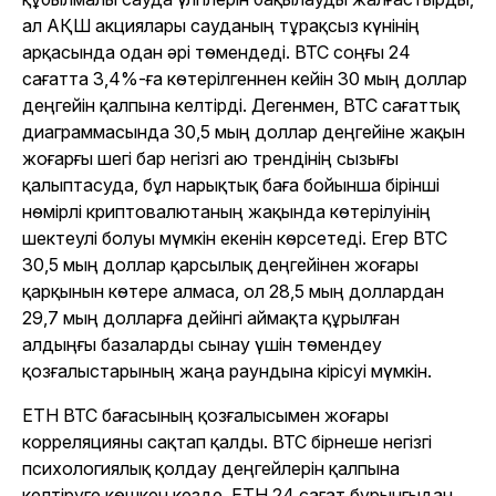
ал АҚШ акциялары сауданың тұрақсыз күнінің
арқасында одан әрі төмендеді. BTC соңғы 24
сағатта 3,4%-ға көтерілгеннен кейін 30 мың доллар
деңгейін қалпына келтірді. Дегенмен, BTC сағаттық
диаграммасында 30,5 мың доллар деңгейіне жақын
жоғарғы шегі бар негізгі аю трендінің сызығы
қалыптасуда, бұл нарықтық баға бойынша бірінші
нөмірлі криптовалютаның жақында көтерілуінің
шектеулі болуы мүмкін екенін көрсетеді. Егер BTC
30,5 мың доллар қарсылық деңгейінен жоғары
қарқынын көтере алмаса, ол 28,5 мың доллардан
29,7 мың долларға дейінгі аймақта құрылған
алдыңғы базаларды сынау үшін төмендеу
қозғалыстарының жаңа раундына кірісуі мүмкін.
ETH BTC бағасының қозғалысымен жоғары
корреляцияны сақтап қалды. BTC бірнеше негізгі
психологиялық қолдау деңгейлерін қалпына
келтіруге көшкен кезде, ETH 24 сағат бұрынғыдан