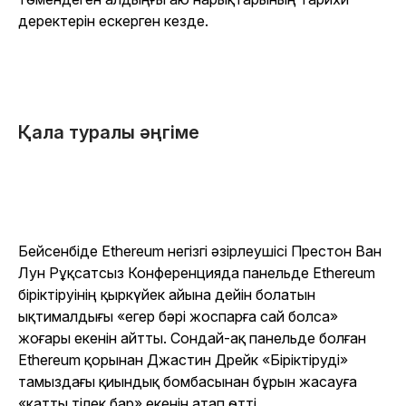
деректерін ескерген кезде.
Қала туралы әңгіме
Бейсенбіде Ethereum негізгі әзірлеушісі Престон Ван
Лун Рұқсатсыз Конференцияда панельде Ethereum
біріктіруінің қыркүйек айына дейін болатын
ықтималдығы «егер бәрі жоспарға сай болса»
жоғары екенін айтты. Сондай-ақ панельде болған
Ethereum қорынан Джастин Дрейк «Біріктіруді»
тамыздағы қиындық бомбасынан бұрын жасауға
«қатты тілек бар» екенін атап өтті.