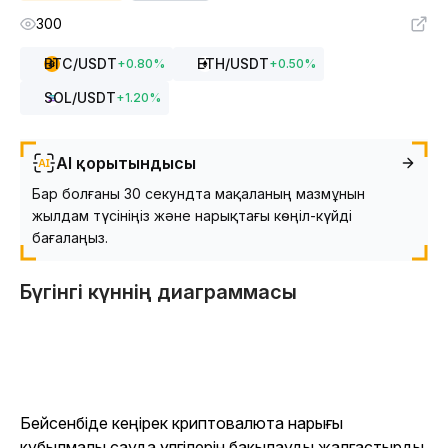
300
BTC
/USDT
ETH
/USDT
+
0.80
%
+
0.50
%
SOL
/USDT
+
1.20
%
AI қорытындысы
Бар болғаны 30 секундта мақаланың мазмұнын
жылдам түсініңіз және нарықтағы көңіл-күйді
бағалаңыз.
Бүгінгі күннің диаграммасы
Бейсенбіде кеңірек криптовалюта нарығы
құбылмалы сауда үлгілерін бақылауды жалғастырды,