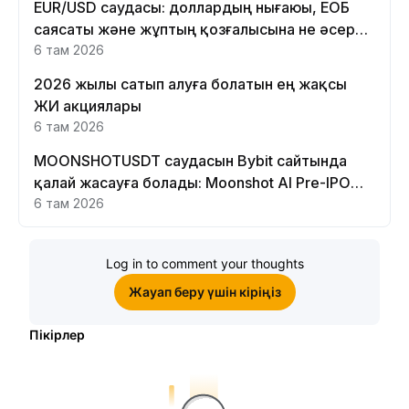
EUR/USD саудасы: доллардың нығаюы, ЕОБ
саясаты және жұптың қозғалысына не әсер
етеді
6 там 2026
2026 жылы сатып алуға болатын ең жақсы
ЖИ акциялары
6 там 2026
MOONSHOTUSDT саудасын Bybit сайтында
қалай жасауға болады: Moonshot AI Pre-IPO
Perpetual нұсқаулығы
6 там 2026
Log in to comment your thoughts
Жауап беру үшін кіріңіз
Пікірлер