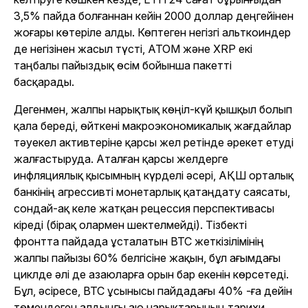
3,5% пайда болғаннан кейін 2000 доллар деңгейінен
жоғары көтеріле алды. Көптеген негізгі альткоиндер
де негізінен жасыл түсті, ATOM және XRP екі
таңбалы пайыздық өсім бойынша пакетті
басқарады.
Дегенмен, жалпы нарықтық көңіл-күй қышқыл болып
қала береді, өйткені макроэкономикалық жағдайлар
тәуекел активтеріне қарсы жел ретінде әрекет етуді
жалғастыруда. Аталған қарсы желдерге
инфляциялық қысымның күрделі әсері, АҚШ орталық
банкінің агрессивті монетарлық қатаңдату саясаты,
сондай-ақ келе жатқан рецессия перспективасы
кіреді (бірақ олармен шектелмейді). Тізбекті
фронтта пайдада ұсталатын BTC жеткізілімінің
жалпы пайызы 60% белгісіне жақын, бұл ағымдағы
циклде әлі де азаюларға орын бар екенін көрсетеді.
Бұл, әсіресе, BTC ұсынысы пайдадағы 40% -ға дейін
төмендеген алдыңғы аю нарықтарының тарихи