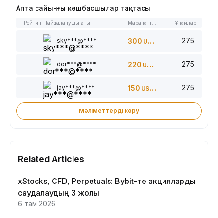
Апта сайынғы көшбасшылар тақтасы
Рейтинг
Пайдаланушы аты
Марапаттар
Ұпайлар
275
sky***@****
300
USDT
275
dor***@****
220
USDT
275
jay***@****
150
USDT
Мәліметтерді көру
Related Articles
xStocks, CFD, Perpetuals: Bybit-те акцияларды
саудалаудың 3 жолы
6 там 2026