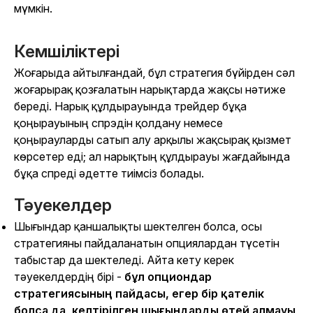
мүмкін.
Кемшіліктері
Жоғарыда айтылғандай, бұл стратегия бүйірден сәл
жоғарырақ қозғалатын нарықтарда жақсы нәтиже
береді. Нарық құлдырауында трейдер бұқа
қоңырауының спрэдін қолдану немесе
қоңырауларды сатып алу арқылы жақсырақ қызмет
көрсетер еді; ал нарықтың құлдырауы жағдайында
бұқа спреді әдетте тиімсіз болады.
Тәуекелдер
Шығындар қаншалықты шектелген болса, осы
стратегияны пайдаланатын опциялардан түсетін
табыстар да шектеледі. Айта кету керек
тәуекелдердің бірі -
бұл опциондар
стратегиясының пайдасы, егер бір қателік
болса да, келтірілген шығындарды өтей алмауы