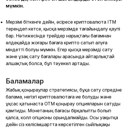
мүмкін
.
Мерзімі біткенге дейін, әсіресе криптовалюта ITM
тереңдеп кетсе, қысқа мерзімде тағайындалу қаупі
бар. Нәтижесінде трейдер нарықтағы бағамнан
әлдеқайда жоғары бағаға крипто сатып алуға
міндетті болуы мүмкін. Егер қысқа мерзімді сату
және ұзақ сату бағалары арасында айтарлықтай
алшақтық болса, бұл тәуекел артады.
Баламалар
Жабық қоңыраулар стратегиясы, бұқа сату спредіне
балама, негізгі криптовалютаға ие болуды және
ұқсас қатынаста OTM қоңырау опцияларын сатуды
қамтиды. Монетаның бағасы бірқалыпты болып
қалса, колл опционы орындалмайды. Осы уақытқа
дейін сіз келісімшартта көрсетілген сыйлықақы