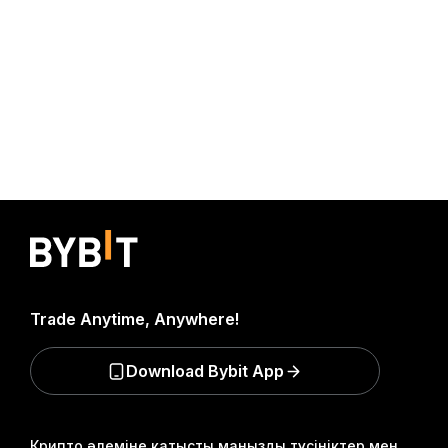
Trade Anytime, Anywhere!
Download Bybit App
Крипто әлеміне қатысты маңызды түсініктер мен