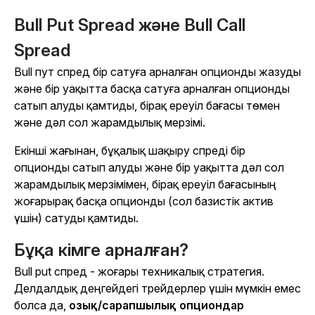
Bull Put Spread және Bull Call
Spread
Bull пут спред бір сатуға арналған опционды жазуды
және бір уақытта басқа сатуға арналған опционды
сатып алуды қамтиды, бірақ ереуіл бағасы төмен
және дәл сол жарамдылық мерзімі.
Екінші жағынан, бұқалық шақыру спреді бір
опционды сатып алуды және бір уақытта дәл сол
жарамдылық мерзімімен, бірақ ереуіл бағасының
жоғарырақ басқа опционды (сол базистік актив
үшін) сатуды қамтиды.
Бұқа кімге арналған?
Bull put спред - жоғары техникалық стратегия.
Делдалдық деңгейдегі трейдерлер үшін мүмкін емес
болса да,
озық/сарапшылық опциондар