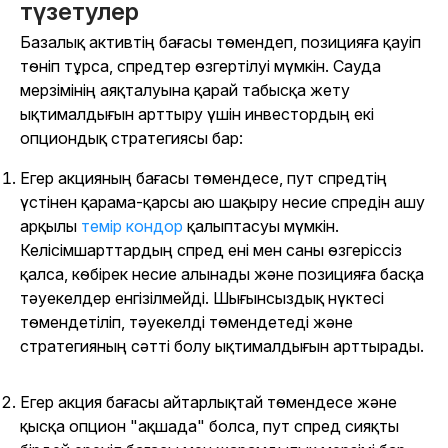
түзетулер
Базалық активтің бағасы төмендеп, позицияға қауіп
төніп тұрса, спредтер өзгертілуі мүмкін. Сауда
мерзімінің аяқталуына қарай табысқа жету
ықтималдығын арттыру үшін инвестордың екі
опциондық стратегиясы бар:
Егер акцияның бағасы төмендесе, пут спредтің
үстінен қарама-қарсы аю шақыру несие спредін ашу
арқылы
темір кондор
қалыптасуы мүмкін.
Келісімшарттардың спред ені мен саны өзгеріссіз
қалса, көбірек несие алынады және позицияға басқа
тәуекелдер енгізілмейді. Шығынсыздық нүктесі
төмендетіліп, тәуекелді төмендетеді және
стратегияның сәтті болу ықтималдығын арттырады.
Егер акция бағасы айтарлықтай төмендесе және
қысқа опцион "ақшада" болса, пут спред сияқты