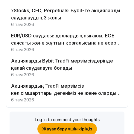
xStocks, CFD, Perpetuals: Bybit-те акцияларды
саудалаудың 3 жолы
6 там 2026
EUR/USD саудасы: доллардың нығаюы, ЕОБ
саясаты және жұптың қозғалысына не әсер
етеді
6 там 2026
Акцияларды Bybit TradFi мерзімсіздерінде
қалай саудалауға болады
6 там 2026
Акциялардың TradFi мерзімсіз
келісімшарттары дегеніміз не және оларды
Bybit платформасында неге саудалау керек?
6 там 2026
Log in to comment your thoughts
Жауап беру үшін кіріңіз