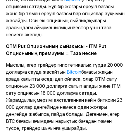
опциясын сатады. Бұл бір жоғары ереуіл бағасы
және бір төмен ереуіл бағасы бар опциялар ауқымын
жасайды. Осы екі опцияның сыйлықақылары
арасындағы айырмашылық инвестор үшін таза
несиеге әкеледі.
OTM Put Опционының сыйақысы - ITM Put
Опционының премиумы = Таза несие
Мысалы, егер трейдер гипотетикалық түрде 20 000
долларға сауда жасайтын
Bitcoin
бағасы жақын
арада қалыпты өседі деп ойласа, олар OTM сату
опционын 23 000 долларға сатып алады және ITM
сату опциясын 18 000 долларға сатады.
Жарамдылық мерзімі аяқталғаннан кейін биткоин 23
000 доллар деңгейінде немесе одан жоғары
деңгейде жабылса, пайда болады. Дегенмен, егер
BTC бағасы ағымдағы нарықтық бағадан төмен
түссе, трейдер шығынға ұшырайды.