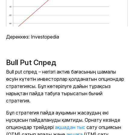
Дереккөз
: Investopedia
Bull Put Спред
Bull put спред – негізгі актив бағасының шамалы
өсуін күтетін инвесторлар қолданатын опциондар
стратегиясы. Бұл көтерілуге дайын тұрақсыз
нарықтан пайда табуға тырысатын бычий
стратегия.
Бұл стратегия пайда ауқымын жасаудың екі
нұсқасын пайдалануды қамтиды. Орнату кезінде
опциондар трейдері
ақшадан тыс
сату опциясын
(OTM) сатып алады және
ақшаға
(ITM) сату