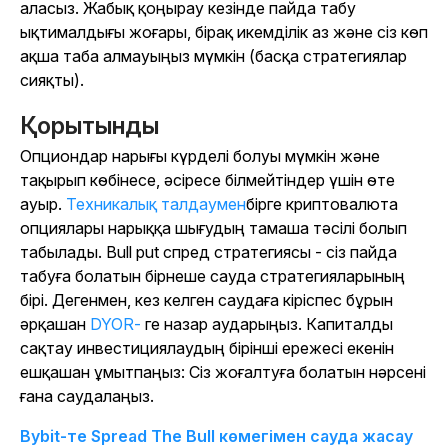
аласыз. Жабық қоңырау кезінде пайда табу
ықтималдығы жоғары, бірақ икемділік аз және сіз көп
ақша таба алмауыңыз мүмкін (басқа стратегиялар
сияқты).
Қорытынды
Опциондар нарығы күрделі болуы мүмкін және
тақырып көбінесе, әсіресе білмейтіндер үшін өте
ауыр.
Техникалық талдаумен
бірге криптовалюта
опциялары нарыққа шығудың тамаша тәсілі болып
табылады. Bull put спред стратегиясы - сіз пайда
табуға болатын бірнеше сауда стратегияларының
бірі. Дегенмен, кез келген саудаға кіріспес бұрын
әрқашан
DYOR-
ге назар аударыңыз. Капиталды
сақтау инвестициялаудың бірінші ережесі екенін
ешқашан ұмытпаңыз: Сіз жоғалтуға болатын нәрсені
ғана саудалаңыз.
Bybit-те Spread The Bull көмегімен сауда жасау