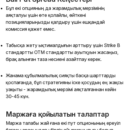
Бұл екі опцияның да жарамдылық мерзімінің
аяқталуы үшін өте қолайлы, өйткені
позицияларыңызды қалдыру үшін ешқандай
комиссия қажет емес.
Табысқа жету ықтималдығын арттыру үшін Strike B
стандартты OTM стандартты ауытқуын жасаңыз,
бірақ алынған таза несиені азайтпау керек.
Жанама құбылмалылық сияқты басқа шарттарды
қоспағанда, бұл стратегияны іске қосудың ең жақсы
уақыты - жарамдылық мерзімі аяқталғаннан кейін
30-45 күн.
Маржаға қойылатын талаптар
Маржа талабы жай ғана екі пут опционының ереуіл
бағасы арасындағы бірлік айырмашылығы болып