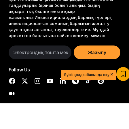
талдауларды бірінші болып алыңыз: біздің
ақпараттық бюллетеньге қазір
жазылыңыз.
Инвестициялардың барлық түрлері,
инвестицияланған соманың барлығын жоғалту
қаупін қоса алғанда, тәуекелдерге ие. Мұндай
әрекеттер барлығына сәйкес келмеуі мүмкін.
Жазылу
Follow Us
Bybit қолданбасында оқу
© 2018-2026 Bybit.com. Барлық құқықтары қорғалған.
Егжей-тегжейлі қорытынды
$20 USDT-мен сауда сапарыңызды
бастаңыз