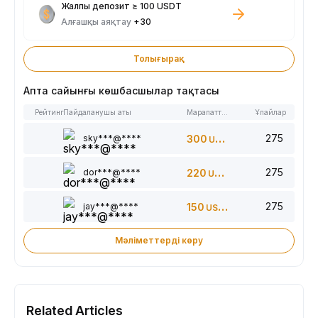
Жалпы депозит ≥ 100 USDT
Алғашқы аяқтау
+30
Толығырақ
Апта сайынғы көшбасшылар тақтасы
Рейтинг
Пайдаланушы аты
Марапаттар
Ұпайлар
275
sky***@****
300
USDT
275
dor***@****
220
USDT
275
jay***@****
150
USDT
Мәліметтерді көру
Related Articles