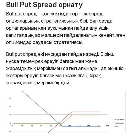
Bull Put Spread орнату
Bull put спред – қол жетімді төрт тік спред
опцияларының стратегиясының бірі. Бұл сауда
орталарының кең ауқымынан пайда алу үшін
капиталдың аз мөлшерін пайдаланатын кеңейтілген
опциондар саудасы стратегиясы.
Bull put спред екі нұсқадан пайда көреді. Бірінші
нұсқа төменірек ереуіл бағасымен және
жарамдылық мерзімімен сатып алынады, ал екіншісі
жоғары ереуіл бағасымен жазылған, бірақ
жарамдылық мерзімі бірдей.