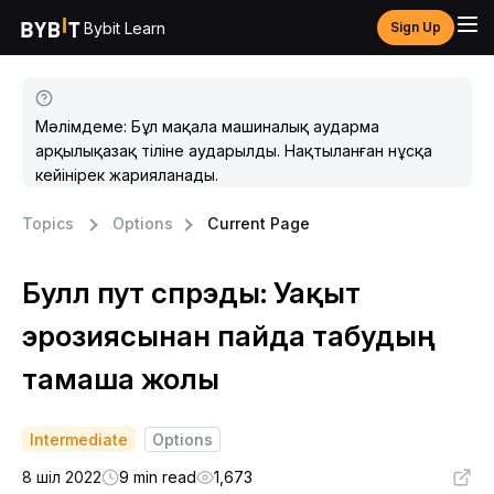
Bybit Learn
Sign Up
Мәлімдеме: Бұл мақала машиналық аударма
арқылықазақ тіліне аударылды. Нақтыланған нұсқа
кейінірек жарияланады.
Topics
Options
Current Page
Булл пут спрэды: Уақыт
эрозиясынан пайда табудың
тамаша жолы
Intermediate
Options
8 шіл 2022
9 min read
1,673