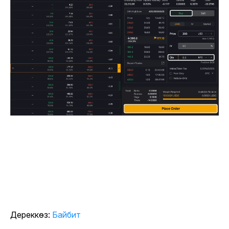
Дереккөз:
Байбит