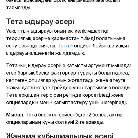
табылады.
Тета ыдырау әсері
Уақыттың ыдырауы оның екі келісімшартқа
теориялық әсеріне қарамастан тиімді болатынына
сену орынды сияқты.
Тета
– опцион бойынша уақыт
ыдырауы өлшенетін жылдамдық.
Тетаның ыдырау әсеріне қатысты аргумент мынада:
егер барлық басқа факторлар тұрақты болып қалса,
көптеген опциялар құнын жоғалтады және өтеуге
жақындаған кезде трейдер үшін тартымсыз болады.
Тета әрқашан теріс сан ретінде көрсетіледі және
опциялардың мәнін қалыптастыру үшін шегеріледі.
Мысал
: Тета берілген сейсенбіде -2 болса, актив
опцияларының құны сол күні 2-ге азаяды.
Жанама құбылмалылық әсері