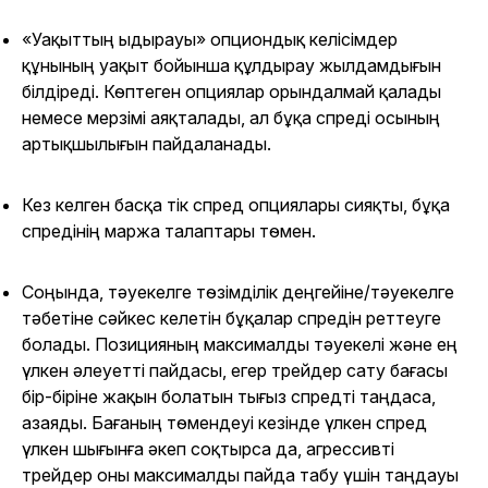
«Уақыттың ыдырауы» опциондық келісімдер
құнының уақыт бойынша құлдырау жылдамдығын
білдіреді. Көптеген опциялар орындалмай қалады
немесе мерзімі аяқталады, ал бұқа спреді осының
артықшылығын пайдаланады.
Кез келген басқа тік спред опциялары сияқты, бұқа
спредінің маржа талаптары төмен.
Соңында, тәуекелге төзімділік деңгейіне/тәуекелге
тәбетіне сәйкес келетін бұқалар спредін реттеуге
болады. Позицияның максималды тәуекелі және ең
үлкен әлеуетті пайдасы, егер трейдер сату бағасы
бір-біріне жақын болатын тығыз спредті таңдаса,
азаяды. Бағаның төмендеуі кезінде үлкен спред
үлкен шығынға әкеп соқтырса да, агрессивті
трейдер оны максималды пайда табу үшін таңдауы