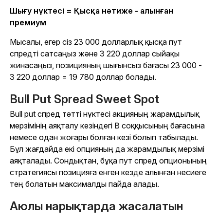
Шығу нүктесі = Қысқа нәтиже - алынған
премиум
Мысалы, егер сіз 23 000 долларлық қысқа пут
спредті сатсаңыз және 3 220 доллар сыйақы
жинасаңыз, позицияның шығынсыз бағасы 23 000 -
3 220 доллар = 19 780 доллар болады.
Bull Put Spread Sweet Spot
Bull put спред тәтті нүктесі акцияның жарамдылық
мерзімінің аяқталу кезіндегі B соққысының бағасына
немесе одан жоғары болған кезі болып табылады.
Бұл жағдайда екі опцияның да жарамдылық мерзімі
аяқталады. Сондықтан, бұқа пут спред опционының
стратегиясы позицияға енген кезде алынған несиеге
тең болатын максималды пайда алады.
Аюлы нарықтарда жасалатын