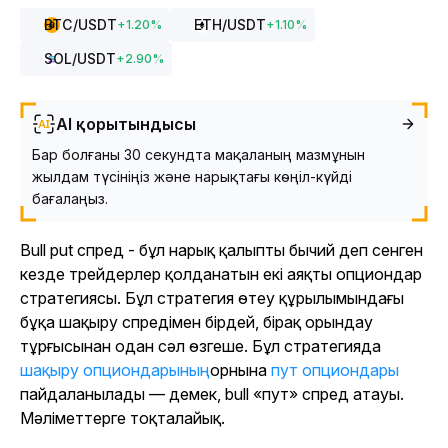
BTC
/USDT
ETH
/USDT
+
1.20
%
+
1.10
%
SOL
/USDT
+
2.90
%
AI қорытындысы
Бар болғаны 30 секундта мақаланың мазмұнын
жылдам түсініңіз және нарықтағы көңіл-күйді
бағалаңыз.
Bull put спред - бұл нарық қалыпты бычий деп сенген
кезде трейдерлер қолданатын екі аяқты опциондар
стратегиясы. Бұл стратегия өтеу құрылымындағы
бұқа шақыру спредімен бірдей, бірақ орындау
тұрғысынан одан сәл өзгеше. Бұл стратегияда
шақыру опциондарының
орнына
пут опциондары
пайдаланылады — демек, bull «пут» спред атауы.
Мәліметтерге тоқталайық.