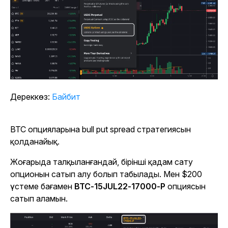
Дереккөз:
Байбит
BTC опцияларына bull put spread стратегиясын
қолданайық.
Жоғарыда талқыланғандай, бірінші қадам сату
опционын сатып алу болып табылады. Мен $200
үстеме бағамен
BTC-15JUL22-17000-P
опциясын
сатып аламын.