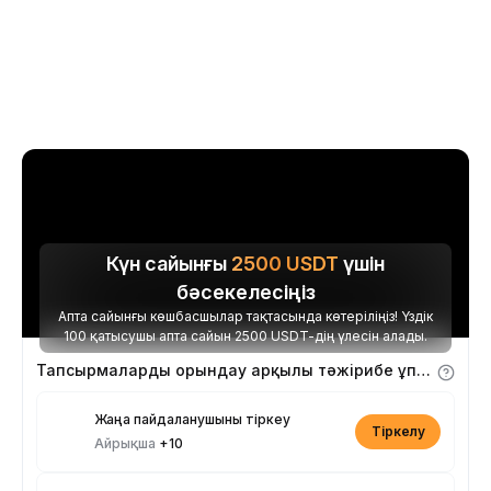
Күн сайынғы
2500
USDT
үшін
бәсекелесіңіз
Апта сайынғы көшбасшылар тақтасында көтеріліңіз! Үздік
100 қатысушы апта сайын 2500 USDT-дің үлесін алады.
Тапсырмаларды орындау арқылы тәжірибе ұпайларын алыңыз
Жаңа пайдаланушыны тіркеу
Тіркелу
Айрықша
+10