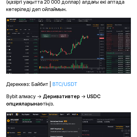
(қазіргі уақытта 20 000 доллар) алдағы екі аптада
көтеріледі деп ойлаймын.
Дереккөз: Байбит |
BTC/USDT
Bybit алмасу →
Деривативтер
→
USDC
опцияларына
өтіңіз.