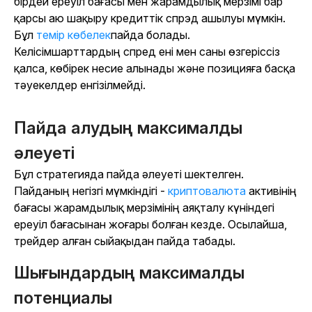
бірдей ереуіл бағасы мен жарамдылық мерзімі бар
қарсы аю шақыру кредиттік спрэд ашылуы мүмкін.
Бұл
темір көбелек
пайда болады.
Келісімшарттардың спред ені мен саны өзгеріссіз
қалса, көбірек несие алынады және позицияға басқа
тәуекелдер енгізілмейді.
Пайда алудың максималды
әлеуеті
Бұл стратегияда пайда әлеуеті шектелген.
Пайданың негізгі мүмкіндігі -
криптовалюта
активінің
бағасы жарамдылық мерзімінің аяқталу күніндегі
ереуіл бағасынан жоғары болған кезде. Осылайша,
трейдер алған сыйақыдан пайда табады.
Шығындардың максималды
потенциалы