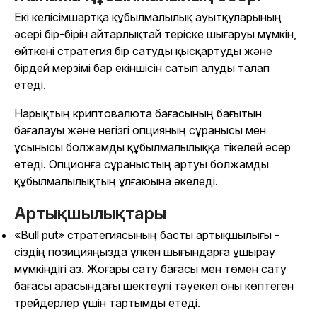
Екі келісімшартқа құбылмалылық ауытқуларының
әсері бір-бірін айтарлықтай теріске шығаруы мүмкін,
өйткені стратегия бір сатуды қысқартуды және
бірдей мерзімі бар екіншісін сатып алуды талап
етеді.
Нарықтың криптовалюта бағасының бағытын
бағалауы және негізгі опцияның сұранысы мен
ұсынысы болжамды құбылмалылыққа тікелей әсер
етеді. Опционға сұраныстың артуы болжамды
құбылмалылықтың ұлғаюына әкеледі.
Артықшылықтары
«Bull put» стратегиясының басты артықшылығы -
сіздің позицияңызда үлкен шығындарға ұшырау
мүмкіндігі аз. Жоғары сату бағасы мен төмен сату
бағасы арасындағы шектеулі тәуекел оны көптеген
трейдерлер үшін тартымды етеді.