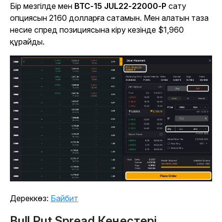
Бір мезгілде мен
BTC-15 JUL22-22000-P
сату
опциясын 2160 долларға сатамын. Мен алатын таза
несие спред позициясына кіру кезінде $1,960
құрайды.
Дереккөз:
Байбит
Bull Put Spread Кеңестері