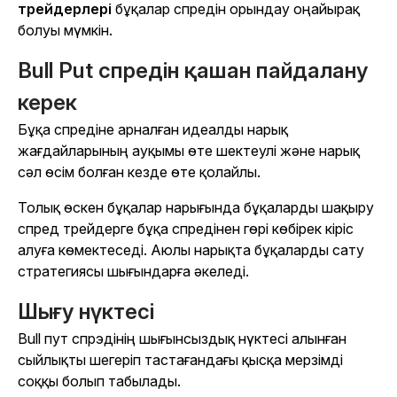
трейдерлері
бұқалар спредін орындау оңайырақ
болуы мүмкін.
Bull Put спредін қашан пайдалану
керек
Бұқа спредіне арналған идеалды нарық
жағдайларының ауқымы өте шектеулі және нарық
сәл
өсім болған кезде өте қолайлы.
Толық өскен бұқалар нарығында бұқаларды шақыру
спред трейдерге бұқа спредінен гөрі көбірек кіріс
алуға көмектеседі. Аюлы нарықта бұқаларды сату
стратегиясы шығындарға әкеледі.
Шығу нүктесі
Bull пут спрэдінің шығынсыздық нүктесі алынған
сыйлықты шегеріп тастағандағы қысқа мерзімді
соққы болып табылады.