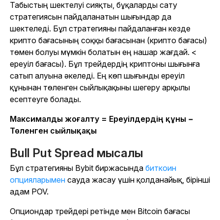
Табыстың шектелуі сияқты, бұқаларды сату
стратегиясын пайдаланатын шығындар да
шектеледі. Бұл стратегияны пайдаланған кезде
крипто бағасының соққы бағасынан (крипто бағасы)
төмен болуы мүмкін болатын ең нашар жағдай. <
ереуіл бағасы). Бұл трейдердің криптоны шығынға
сатып алуына әкеледі. Ең көп шығынды ереуіл
құнынан төленген сыйлықақыны шегеру арқылы
есептеуге болады.
Максималды жоғалту = Ереуілдердің құны −
Төленген сыйлықақы
Bull Put Spread мысалы
Бұл стратегияны Bybit биржасында
биткоин
опцияларымен
сауда жасау үшін қолданайық, бірінші
адам POV.
Опциондар трейдері ретінде мен Bitcoin бағасы