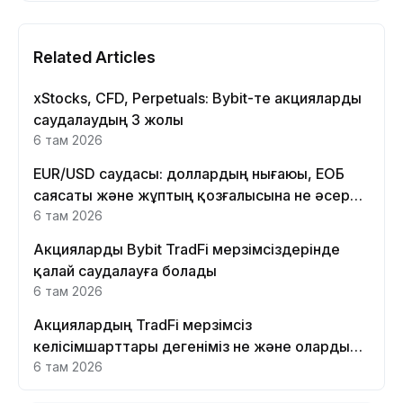
Related Articles
xStocks, CFD, Perpetuals: Bybit-те акцияларды
саудалаудың 3 жолы
6 там 2026
EUR/USD саудасы: доллардың нығаюы, ЕОБ
саясаты және жұптың қозғалысына не әсер
етеді
6 там 2026
Акцияларды Bybit TradFi мерзімсіздерінде
қалай саудалауға болады
6 там 2026
Акциялардың TradFi мерзімсіз
келісімшарттары дегеніміз не және оларды
Bybit платформасында неге саудалау керек?
6 там 2026