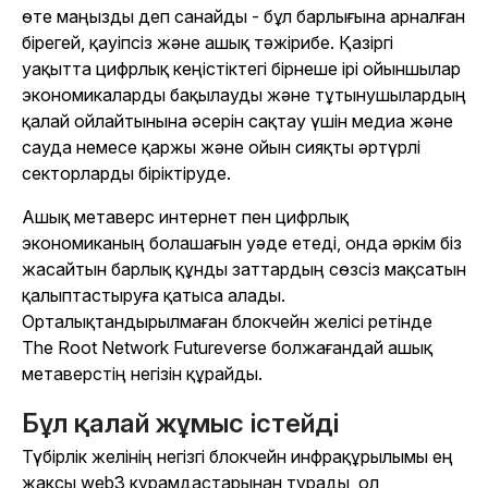
өте маңызды деп санайды - бұл барлығына арналған
бірегей, қауіпсіз және ашық тәжірибе. Қазіргі
уақытта цифрлық кеңістіктегі бірнеше ірі ойыншылар
экономикаларды бақылауды және тұтынушылардың
қалай ойлайтынына әсерін сақтау үшін медиа және
сауда немесе қаржы және ойын сияқты әртүрлі
секторларды біріктіруде.
Ашық метаверс интернет пен цифрлық
экономиканың болашағын уәде етеді, онда әркім біз
жасайтын барлық құнды заттардың сөзсіз мақсатын
қалыптастыруға қатыса алады.
Орталықтандырылмаған блокчейн желісі ретінде
The Root Network Futureverse болжағандай ашық
метаверстің негізін құрайды.
Бұл қалай жұмыс істейді
Түбірлік желінің негізгі блокчейн инфрақұрылымы ең
жақсы web3 құрамдастарынан тұрады, ол