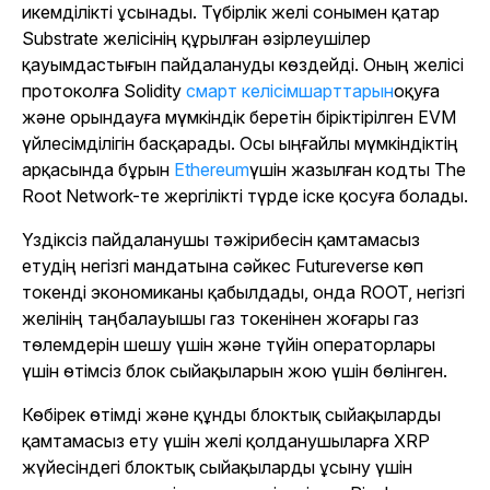
икемділікті ұсынады. Түбірлік желі сонымен қатар
Substrate желісінің құрылған әзірлеушілер
қауымдастығын пайдалануды көздейді. Оның желісі
протоколға Solidity
смарт келісімшарттарын
оқуға
және орындауға мүмкіндік беретін біріктірілген EVM
үйлесімділігін басқарады
. Осы ыңғайлы мүмкіндіктің
арқасында бұрын
Ethereum
үшін жазылған кодты
The
Root Network-те жергілікті түрде іске қосуға болады.
Үздіксіз пайдаланушы тәжірибесін қамтамасыз
етудің негізгі мандатына сәйкес Futureverse көп
токенді экономиканы қабылдады, онда ROOT, негізгі
желінің таңбалауышы газ токенінен жоғары газ
төлемдерін шешу үшін және түйін операторлары
үшін өтімсіз блок сыйақыларын жою үшін бөлінген.
Көбірек өтімді және құнды блоктық сыйақыларды
қамтамасыз ету үшін желі қолданушыларға XRP
жүйесіндегі блоктық сыйақыларды ұсыну үшін