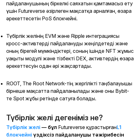
пайдаланушының біркелкі саяхатын қамтамасыз ету
үшін Futureverse әзірлеген мақсатқа арналған, өзара
әрекеттесетін PoS блокчейні.
Түбірлік желінің EVM және Ripple интеграциясы
кросс-активтерді пайдалануды жеңілдетеді және
оның бірегей мүмкіндіктері, соның ішінде NFT жұмыс
уақыты модулі және тізбекті DEX, активтердің өзара
әрекеттесуін одан әрі жақсартады.
ROOT, The Root Network-тің жергілікті таңбалауышы
бірнеше мақсатта пайдаланылады және оны Bybit-
те Spot жұбы ретінде сатуға болады.
Түбірлік желі дегеніміз не?
Түбірлік желі
— бұл
Futureverse құрастырған
L1
блокчейні
үздіксіз пайдаланушы тәжірибесін