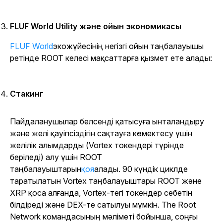
FLUF World Utility және ойын экономикасы
FLUF World
экожүйесінің негізгі ойын таңбалауышы
ретінде ROOT келесі мақсаттарға қызмет ете алады:
Стакинг
Пайдаланушылар белсенді қатысуға ынталандыру
және желі қауіпсіздігін сақтауға көмектесу үшін
желілік алымдарды (Vortex токендері түрінде
беріледі) алу үшін ROOT
таңбалауыштарын
қоя
алады. 90 күндік циклде
таратылатын Vortex таңбалауыштары ROOT және
XRP қоса алғанда, Vortex-тегі токендер себетін
білдіреді және DEX-те сатылуы мүмкін. The Root
Network командасының мәліметі бойынша, соңғы