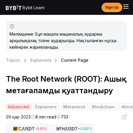
Bybit Learn
Sign Up
Мәлімдеме: Бұл мақала машиналық аударма
арқылықазақ тіліне аударылды. Нақтыланған нұсқа
кейінірек жарияланады.
Topics
Explainers
Current Page
The Root Network (ROOT): Ашық
метағаламды қуаттандыру
Advanced
Explainers
Metaverse
Blockchain
Altco
29 қар 2023
8 min read
733
BTC
/USDT
ETH
/USDT
-0.10
%
+
0.00
%