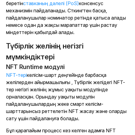
беретін
ставканың дәлелі (PoS)
консенсус
механизмін пайдаланады. Сткингтен басқа,
пайдаланушылар номинатор ретінде қатыса алады
немесе одан да жақсы марапаттар үшін растау
міндеттерін қабылдай алады.
Түбірлік желінің негізгі
мүмкіндіктері
NFT Runtime модулі
NFT-тері
келісім-шарт деңгейінде бар
басқа
желілерден айырмашылығы , Түбірлік желідегі NFT-
тер негізгі желінің жұмыс уақыты модулінде
орналасқан. Орындау уақыты модулін
пайдаланушылардың жеке смарт келісім-
шарттарынсыз реттелетін NFT жасау және оларды
сату үшін пайдалануға болады.
Бұл қарапайым процесс кез келген адамға NFT