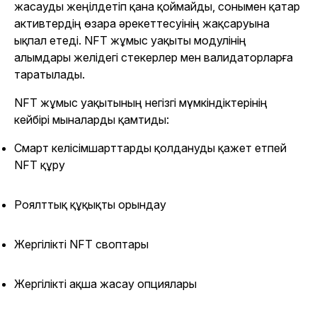
жасауды жеңілдетіп қана қоймайды, сонымен қатар
активтердің өзара әрекеттесуінің жақсаруына
ықпал етеді. NFT жұмыс уақыты модулінің
алымдары желідегі стекерлер мен валидаторларға
таратылады.
NFT жұмыс уақытының негізгі мүмкіндіктерінің
кейбірі мыналарды қамтиды:
Смарт келісімшарттарды қолдануды қажет етпей
NFT құру
Роялттық құқықты орындау
Жергілікті NFT своптары
Жергілікті ақша жасау опциялары