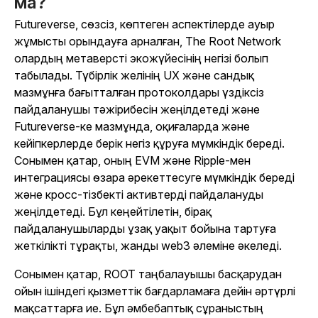
ма?
Futureverse, сөзсіз, көптеген аспектілерде ауыр
жұмысты орындауға арналған, The Root Network
олардың метаверсті экожүйесінің негізі болып
табылады. Түбірлік желінің UX және сандық
мазмұнға бағытталған протоколдары үздіксіз
пайдаланушы тәжірибесін жеңілдетеді және
Futureverse-ке мазмұнда, оқиғаларда және
кейіпкерлерде берік негіз құруға мүмкіндік береді.
Сонымен қатар, оның EVM және Ripple-мен
интеграциясы өзара әрекеттесуге мүмкіндік береді
және кросс-тізбекті активтерді пайдалануды
жеңілдетеді. Бұл кеңейтілетін, бірақ
пайдаланушыларды ұзақ уақыт бойына тартуға
жеткілікті тұрақты, жанды web3 әлеміне әкеледі.
Сонымен қатар, ROOT таңбалауышы басқарудан
ойын ішіндегі қызметтік бағдарламаға дейін әртүрлі
мақсаттарға ие. Бұл әмбебаптық сұраныстың