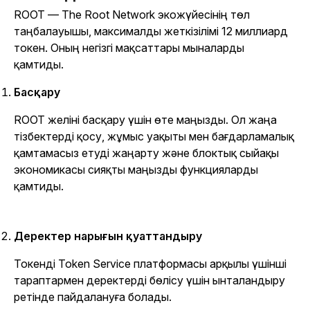
ROOT — The Root Network экожүйесінің төл
таңбалауышы, максималды жеткізілімі 12 миллиард
токен. Оның негізгі мақсаттары мыналарды
қамтиды.
Басқару
ROOT желіні басқару үшін өте маңызды. Ол жаңа
тізбектерді қосу, жұмыс уақыты мен бағдарламалық
қамтамасыз етуді жаңарту және блоктық сыйақы
экономикасы сияқты маңызды функцияларды
қамтиды.
Деректер нарығын қуаттандыру
Токенді Token Service платформасы арқылы үшінші
тараптармен деректерді бөлісу үшін ынталандыру
ретінде пайдалануға болады.