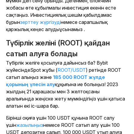
мүмкін деп сену орынды. Дегенмен, блокчейн
жобасы өте құбылмалы инвестиция екенін есте
сақтаңыз. Инвестициялық шешім қабылдамас
бұрын
зерттеу жүргізуді
немесе сарапшылық
қаржылық кеңес алудыұсынамыз
.
Түбірлік желіні (ROOT) қайдан
сатып алуға болады
Түбірлік желіге қосылуға дайынсыз ба? Bybit
жүйесіндеSpot жұбы (
ROOT/USDT
) ретінде ROOT
сатып алыңыз және
185 000 ROOT жүлде
қорының үлесін алу
құқығына ие болыңыз
! 2023
жылдың 21 қарашасы мен 3 желтоқсаны
аралығында жеңіске жету мүмкіндігіңіз үшін қатыса
алатын екі іс-шара бар.
Бірінші оқиға үшін 100 USDT құнына ROOT салу
үшін
жазылыңыз
немесе ROOT сатып алу үшін 100
USDT депозитке салып, 100 000 USDT ұтып алуға