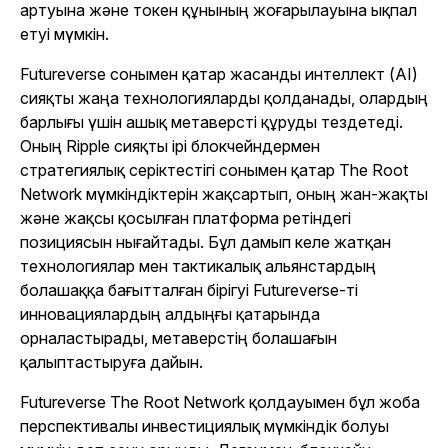
артуына және токен құнының жоғарылауына ықпал
етуі мүмкін.
Futureverse сонымен қатар жасанды интеллект (AI)
сияқты жаңа технологияларды қолданады, олардың
барлығы үшін ашық метаверсті құруды тездетеді.
Оның Ripple сияқты ірі блокчейндермен
стратегиялық серіктестігі сонымен қатар The Root
Network мүмкіндіктерін жақсартып, оның жан-жақты
және жақсы қосылған платформа ретіндегі
позициясын нығайтады. Бұл дамып келе жатқан
технологиялар мен тактикалық альянстардың
болашаққа бағытталған бірігуі Futureverse-ті
инновациялардың алдыңғы қатарында
орналастырады, метаверстің болашағын
қалыптастыруға дайын.
Futureverse The Root Network қолдауымен бұл жоба
перспективалы инвестициялық мүмкіндік болуы