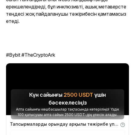
ерекшелендіреді, бұл инклюзивті, ашық метаверсте
теңдесі жоқ пайдаланушы тәжірибесін қамтамасыз
етеді.
#Bybit #TheCryptoArk
Күн сайынғы
2500
USDT
үшін
бәсекелесіңіз
Апта сайынғы көшбасшылар тақтасында көтеріліңіз! Үздік
100 қатысушы апта сайын 2500 USDT-дің үлесін алады.
Тапсырмаларды орындау арқылы тәжірибе ұпайларын алыңыз