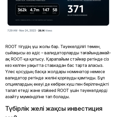
ROOT тігудің үш жолы бар. Тәуекелділігі төмен,
сыйақысы аз әдіс – валидаторларды тағайындамай-
ақ ROOT-қа қатысу. Қарапайым стэйкер ретінде сіз
кез келген уақытта ставкадан бас тарта аласыз.
Үлес қосудың басқа жолдары номинатор немесе
валидатор ретінде желіні қорғауды қамтиды. Бұл
опциялардың екеуі де көбірек күш пен берілгендікті
талап етеді және stakeed ROOT үшін тәуекелдерді
азайту мүмкіндігіне тап болады.
Түбірлік желі жақсы инвестиция