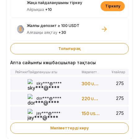
Жаңа пайдаланушыны тіркеу
Тіркелу
Айрықша
+10
Жалпы депозит ≥ 100 USDT
Алғашқы аяқтау
+30
Толығырақ
Апта сайынғы көшбасшылар тақтасы
Рейтинг
Пайдаланушы аты
Марапаттар
Ұпайлар
275
sky***@****
300
USDT
275
dor***@****
220
USDT
275
jay***@****
150
USDT
Мәліметтерді көру