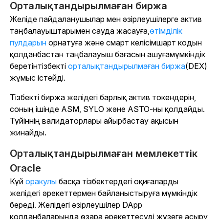
Орталықтандырылмаған биржа
Желіде пайдаланушылар мен әзірлеушілерге актив
таңбалауыштарымен сауда жасауға,
өтімділік
пулдарын
орнатуға және смарт келісімшарт кодын
қолданбастан таңбалауыш бағасын ашуға
мүмкіндік
беретін
тізбекті
орталықтандырылмаған биржа
(DEX)
жұмыс істейді.
Тізбекті биржа желідегі барлық актив токендерін,
соның ішінде ASM, SYLO және ASTO-ны қолдайды.
Түйіннің валидаторлары айырбастау ақысын
жинайды.
Орталықтандырылмаған мемлекеттік
Oracle
Күй
оракулы
басқа тізбектердегі оқиғаларды
желідегі әрекеттермен байланыстыруға мүмкіндік
береді. Желідегі әзірлеушілер DApp
қолданбаларында өзара әрекеттесуді жүзеге асыру