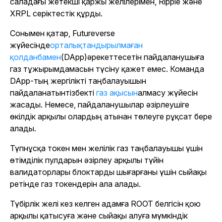
саладағы жетекші қаржы желілерімен, Ripple және
XRPL серіктестік құрды.
Сонымен қатар, Futureverse
жүйесінде
орталықтандырылмаған
қолданбамен
(DApp)
әрекеттесетін пайдаланушыға
газ тұжырымдамасын түсіну қажет емес. Команда
DApp-тың жергілікті таңбалауышын
пайдаланатынтізбекті
газ ақысын
алмасу жүйесін
жасады. Немесе, пайдаланушылар әзірлеушіге
өкілдік арқылы олардың атынан төлеуге рұқсат бере
алады.
Түпнұсқа токен мен желілік газ таңбалауышы үшін
өтімділік пулдарын әзірлеу арқылы түйін
валидаторлары блоктарды шығарғаны үшін сыйақы
ретінде газ токендерін ала алады.
Түбірлік желі кез келген адамға ROOT белгісін қою
арқылы қатысуға және сыйақы алуға мүмкіндік