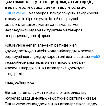
қамтамасыз ету және цифрлық активтердің
деректердің өзара әрекеттесуін қолдау.
Futureverse
– метаверсті пайдаланушы тәжірибесін
жасау үшін бірге жұмыс істейтін әртүрлі
орталықтандырылмаған хаттамалар мен
инфрақұрылымдардан тұратын метаверсті
операциялық платформа.
Futureverse негізгі элементі ретінде желі
қауымдастыққа тиесілі қолданбаларды жасауда
әзірлеушілерге қолдау көрсетеді және ерекше
web3
тәжірибесін қамтамасыз ету арқылы көбірек
жасаушыларды ашық метаверске қосылуға
көндіреді.
Міне, кейбір фон.
Біз көптеген әлеуметтік және экономикалық
жүйелерімізді цифрлық кеңістікке біріктірген кезде,
Futureverse командасы ашық метаверсті қабылдау