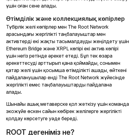
үшін оған сене алады.
Өтімділік және коллекциялық көпірлер
Түбірлік желі көпірлер мен The Root Network
арасындағы жергілікті таңбалауыштар мен
активтерді екі жақты тасымалдауды жеңілдету үшін
Ethereum Bridge және XRPL көпірі екі актив көпірі
үшін негіз ретінде әрекет етеді. Бұл тек өзара
әрекеттесуді арттырып қана қоймайды, сонымен
қатар желі үшін қосымша өтімділікті ашады, өйткені
пайдаланушылар енді The Root Network жүйесінде
жергілікті емес таңбалауыштарды пайдалана
алады.
Шынайы ашық метаверске қол жеткізу үшін команда
экожүйе өскен сайын көбірек желілерге жергілікті
қолдау көрсетуге уәде береді.
ROOT дегеніміз не?