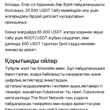
болады. Егер сіз бұрыннан бар Bybit пайдаланушысы
болсаңыз, 20 000 USDT табу мүмкіндігін алу үшін
жоғарыдағы бірдей депозит нұсқауларын
орындаңыз.
Екінші жағдайда 65 000 USDT жүлде қорынан ақша
табу үшін ROOT/USDT жұбын саудалап, кем
дегенде 200 USDT тұратын Spot сауда көлемін
жинақтау қажет.
Қорытынды ойлар
Түбірлік желі тек блокчейн емес. Бұл пайдаланушыға
бағытталған, өзара байланысты көзқараспен және
цифрлық активтерді анықтаудың
орталықтандырылмаған тәсілімен ашық метаверсті
төңкеріс жасайтын Futureverse-тің тірегі. Futureverse
негізі ретінде The Root Network-тың үздіксіз
пайдаланушы тәжірибесі мен өзара әрекеттесуіне
бағытталғандығы оны web3 ландшафтында