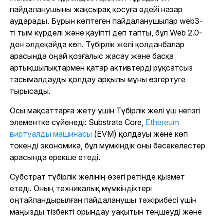
пайдаланушыны жақсырақ қосуға әдейі назар
аударады. Бұрын көптеген пайдаланушылар web3-
ті тым күрделі және қауіпті деп тапты, бұл Web 2.0-
ден әлдеқайда көп. Түбірлік желі қолданбалар
арасында оңай қозғалыс жасау және басқа
артықшылықтармен қатар активтерді рұқсатсыз
тасымалдауды қолдау арқылы мұны өзгертуге
тырысады.
Осы мақсаттарға жету үшін Түбірлік желі үш негізгі
элементке сүйенеді: Substrate Core,
Ethereum
виртуалды машинасы
(EVM) қолдауы және көп
токенді экономика, бұл мүмкіндік оны бәсекелестер
арасында ерекше етеді.
Субстрат түбірлік желінің өзегі ретінде қызмет
етеді. Оның техникалық мүмкіндіктері
оңтайландырылған пайдаланушы тәжірибесі үшін
маңызды тізбекті орындау уақытын теңшеуді және