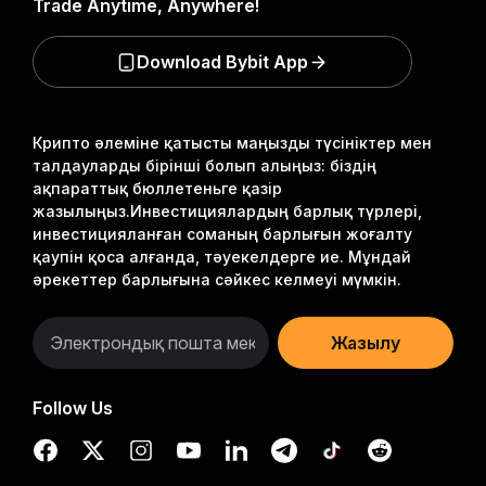
Trade Anytime, Anywhere!
Download Bybit App
Крипто әлеміне қатысты маңызды түсініктер мен
талдауларды бірінші болып алыңыз: біздің
ақпараттық бюллетеньге қазір
жазылыңыз.
Инвестициялардың барлық түрлері,
инвестицияланған соманың барлығын жоғалту
қаупін қоса алғанда, тәуекелдерге ие. Мұндай
әрекеттер барлығына сәйкес келмеуі мүмкін.
Жазылу
Follow Us