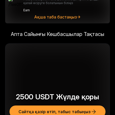
қалай өсіруге болатынын біліңіз
Earn
Ақша таба бастаңыз
Апта Сайынғы Көшбасшылар Тақтасы
2500
USDT
Жүлде қоры
Сайтқа қазір өтіп, табыс табыңыз