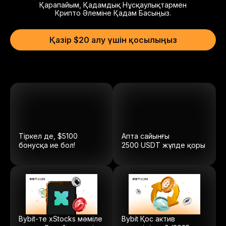
Қарапайым, Қадамдық Нұсқаулықтармен
Крипто Әлеміне Қадам Басыңыз.
Қазір $20 алу үшін қосылыңыз
Тіркел де, $5100
Апта сайынғы
бонусқа ие бол!
2500
USDT
жүлде қоры
Bybit-те xStocks мәміле
Bybit Қос актив