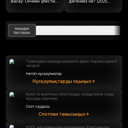
жасау: Ончейн үлестік
дегеніміз не? (2025
құралдарға толық
жылы жаңартылған)
нұсқаулық
жаңадан
Орташа
Кеңейтілген
Талдау
бастаушы
Тіркелуден алғашқы мәмілеге дейін: барлық қажетті
ақпарат
Негізгі нұсқаулықтар
Нұсқаулықтарды оқыңыз
Bybit-те криптоны сатып алуды, сатуды және сауда
жасауды үйреніңіз
Спот саудасы
Спотпен танысыңыз
HODL жасаумен ғана шектелмеңіз: Криптоңызды