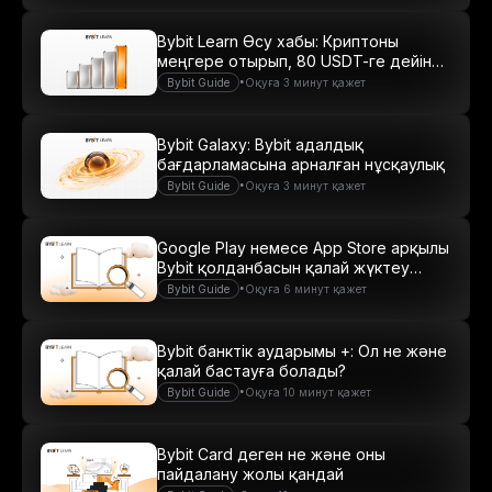
Bybit Learn Өсу хабы: Криптоны
меңгере отырып, 80 USDT-ге дейін
табыс табыңыз
•
Bybit Guide
Оқуға 3 минут қажет
Bybit Galaxy: Bybit адалдық
бағдарламасына арналған нұсқаулық
•
Bybit Guide
Оқуға 3 минут қажет
Google Play немесе App Store арқылы
Bybit қолданбасын қалай жүктеу
керек
•
Bybit Guide
Оқуға 6 минут қажет
Bybit банктік аударымы +: Ол не және
қалай бастауға болады?
•
Bybit Guide
Оқуға 10 минут қажет
Bybit Card деген не және оны
пайдалану жолы қандай