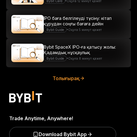
•
Bybit Card
Оқуға 12 минут қажет
IPO баға белгілеуді түсіну: кітап
құрудан соңғы бағаға дейін
•
Bybit Guide
Оқуға 5 минут қажет
Bybit SpaceX IPO-ға қатысу жолы:
Қадамдық нұсқаулық
•
Bybit Guide
Оқуға 8 минут қажет
Толығырақ
Trade Anytime, Anywhere!
Download Bybit App