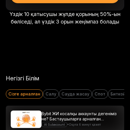
Үздік 10 қатысушы жүлде қорының 50%-ын
бөліседі, ал үздік 3 орын жеңімпаз болады
Негізгі Білім
Сізге арналған
Салу
Сауда жасау
Спот
Биткойн
Bybit ЖИ косалқы аккаунты дегеніміз
не? Бастаушыларға арналған
нұсқаулық
•
AI Subaccount
Оқуға 6 минут қажет