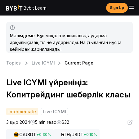
Bybit Learn
Sign Up
Мәлімдеме: Бұл мақала машиналық аударма
арқылықазақ тіліне аударылды. Нақтыланған нұсқа
кейінірек жарияланады.
Topics
Live ICYMI
Current Page
Live ICYMI үйреніңіз:
Копитрейдинг шеберлік класы
Intermediate
Live ICYMI
3 қыр 2024
5 min read
632
BTC
/USDT
ETH
/USDT
+
0.30
%
+
0.10
%