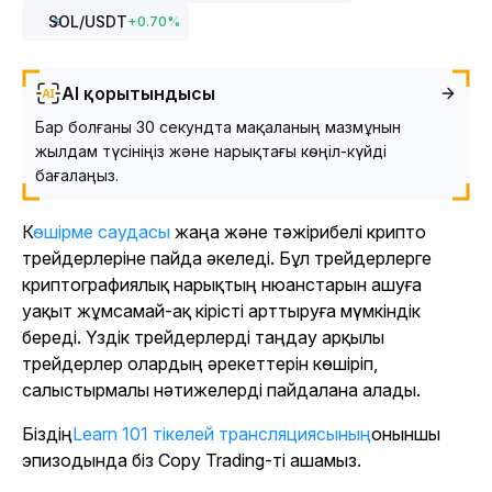
SOL
/USDT
+
0.70
%
AI қорытындысы
Бар болғаны 30 секундта мақаланың мазмұнын
жылдам түсініңіз және нарықтағы көңіл-күйді
бағалаңыз.
Көшірме саудасы
жаңа және тәжірибелі крипто
трейдерлеріне пайда әкеледі. Бұл трейдерлерге
криптографиялық нарықтың нюанстарын ашуға
уақыт жұмсамай-ақ кірісті арттыруға мүмкіндік
береді. Үздік трейдерлерді таңдау арқылы
трейдерлер олардың әрекеттерін көшіріп,
салыстырмалы нәтижелерді пайдалана алады.
Біздің
Learn 101 тікелей трансляциясының
оныншы
эпизодында біз Copy Trading-ті ашамыз.