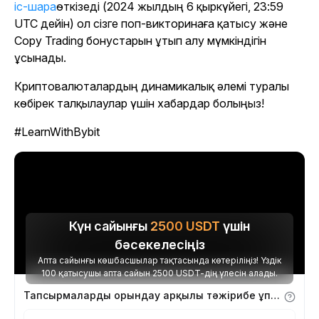
іс-шара
өткізеді (2024 жылдың 6 қыркүйегі, 23:59
UTC дейін) ол сізге поп-викторинаға қатысу және
Copy Trading бонустарын ұтып алу мүмкіндігін
ұсынады.
Криптовалюталардың динамикалық әлемі туралы
көбірек талқылаулар үшін хабардар болыңыз!
#LearnWithBybit
Күн сайынғы
2500
USDT
үшін
бәсекелесіңіз
Апта сайынғы көшбасшылар тақтасында көтеріліңіз! Үздік
100 қатысушы апта сайын 2500 USDT-дің үлесін алады.
Тапсырмаларды орындау арқылы тәжірибе ұпайларын алыңыз