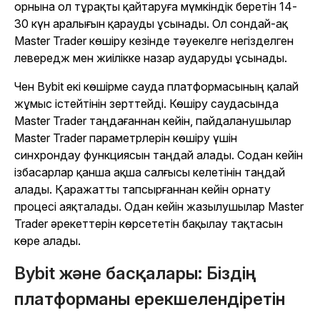
орнына ол тұрақты қайтаруға мүмкіндік беретін 14-
30 күн аралығын қарауды ұсынады. Ол сондай-ақ
Master Trader көшіру кезінде тәуекелге негізделген
левередж мен жиілікке назар аударуды ұсынады.
Чен Bybit екі көшірме сауда платформасының қалай
жұмыс істейтінін зерттейді. Көшіру саудасында
Master Trader таңдағаннан кейін, пайдаланушылар
Master Trader параметрлерін көшіру үшін
синхрондау функциясын таңдай алады. Содан кейін
ізбасарлар қанша ақша салғысы келетінін таңдай
алады. Қаражатты тапсырғаннан кейін орнату
процесі аяқталады. Одан кейін жазылушылар Master
Trader әрекеттерін көрсететін бақылау тақтасын
көре алады.
Bybit және басқалары: Біздің
платформаны ерекшелендіретін