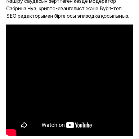
Көшіру саудасын зерттеген кезде модератор
Сабрина Чуа, крипто-евангелист және Bybit-тегі
SEO редакторымен бірге осы эпизодқа қосылыңыз.