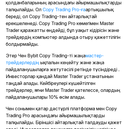
қолданбаларының арасындағы айырмашылықтарды
талқылайды. Ол
Copy Trading Pro-ға
артықшылық
береді
, ол Copy Trading-тен айтарлықтай
ерекшеленеді. Copy Trading Pro көмегімен Master
Trader қаражатты өңдейді, бұл уақыт кідірісін және
трейдердің компьютер алдында отыру қажеттілігін
болдырмайды.
Этер Чен Bybit Copy Trading-ті жаңа
мастер-
трейдерлердің
ықпалын кеңейту және жаңа
пайдаланушыларға жетутәсілі ретінде түсіндіреді .
Инвесторлар қандай Master Trader ұстанатынын
таңдай алады. Кейбіреулері күшейтілген
трейдерлер, яғни Master Trader қателессе, олардың
пайдаланушылары 10% өсім алады.
Чен сонымен қатар дәстүрлі платформа мен Copy
Trading Pro арасындағы айырмашылықтарды
талқылайды. Біріншісі айтарлықтай талдауды қажет