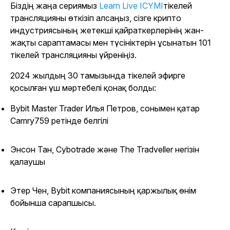
Біздің жаңа сериямыз
Learn Live ICYMI
тікелей
трансляцияны өткізіп алсаңыз, сізге крипто
индустриясының жетекші қайраткерлерінің жан-
жақты сараптамасы мен түсініктерін ұсынатын 101
тікелей трансляцияны үйреніңіз.
2024 жылдың 30 тамызында тікелей эфирге
қосылған үш мәртебелі қонақ болды:
Bybit Master Trader Илья Петров, сонымен қатар
Camry759 ретінде белгілі
Энсон Тан, Cybotrade және The Tradveller негізін
қалаушы
Этер Чен, Bybit компаниясының қаржылық өнім
бойынша сарапшысы.