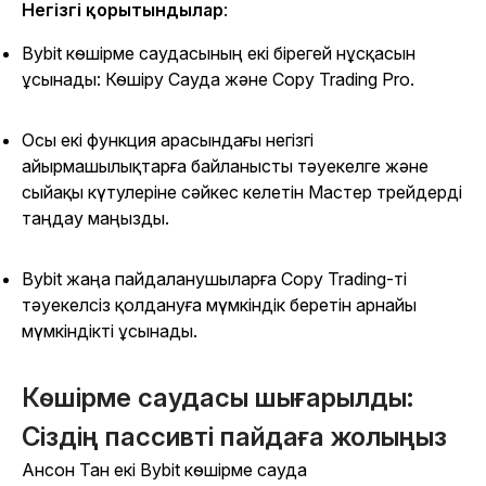
Негізгі қорытындылар
:
Bybit көшірме саудасының екі бірегей нұсқасын
ұсынады: Көшіру Сауда және Copy Trading Pro.
Осы екі функция арасындағы негізгі
айырмашылықтарға байланысты тәуекелге және
сыйақы күтулеріне сәйкес келетін Мастер трейдерді
таңдау маңызды.
Bybit жаңа пайдаланушыларға Copy Trading-ті
тәуекелсіз қолдануға мүмкіндік беретін арнайы
мүмкіндікті ұсынады.
Көшірме саудасы шығарылды:
Сіздің пассивті пайдаға жолыңыз
Ансон Тан екі Bybit көшірме сауда