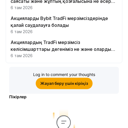
саясаты және жұптың қозғалысына не әсер
етеді
6 там 2026
Акцияларды Bybit TradFi мерзімсіздерінде
қалай саудалауға болады
6 там 2026
Акциялардың TradFi мерзімсіз
келісімшарттары дегеніміз не және оларды
Bybit платформасында неге саудалау керек?
6 там 2026
Log in to comment your thoughts
Жауап беру үшін кіріңіз
Пікірлер