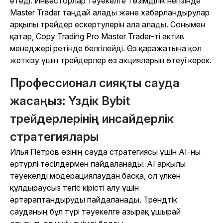
етеді. Инвесторлар тәуекелге төзімділік негізінде
Master Trader таңдай алады және хабарландырулар
арқылы трейдер ескертулерін ала алады. Сонымен
қатар, Copy Trading Pro Master Trader-ті актив
менеджері ретінде белгілейді. Өз қаражатына қол
жеткізу үшін трейдерлер өз акцияларын өтеуі керек.
Профессионал сияқты сауда
жасаңыз: Үздік Bybit
трейдерлерінің инсайдерлік
стратегиялары
Илья Петров өзінің сауда стратегиясы үшін AI-ны
әртүрлі тәсілдермен пайдаланады. AI арқылы
тәуекелді модерациялаудан басқа, ол үлкен
құлдыраусыз тегіс кірісті алу үшін
әртараптандыруды пайдаланады. Трендтік
сауданың бұл түрі тәуекелге азырақ ұшырай