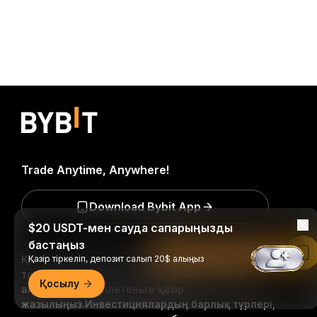
Trade Anytime, Anywhere!
Download Bybit App
$20 USDT-мен сауда сапарыңызды
бастаңыз
Bybit қолданбасында оқу
Крипто әлеміне қатысты маңызды түсініктер мен
Қазір тіркеліп, депозит салып 20$ алыңыз
талдауларды бірінші болып алыңыз: біздің
Қосылу
ақпараттық бюллетеньге қазір
жазылыңыз.
Инвестициялардың барлық түрлері,