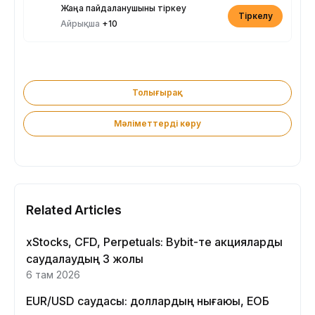
Жаңа пайдаланушыны тіркеу
Тіркелу
Айрықша
+10
Толығырақ
Мәліметтерді көру
Related Articles
xStocks, CFD, Perpetuals: Bybit-те акцияларды
саудалаудың 3 жолы
6 там 2026
EUR/USD саудасы: доллардың нығаюы, ЕОБ