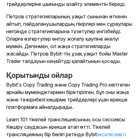
трейдерлеріне шығынды азайту элементін береді.
Петров стратегияларының уақыт сынынан өткенін
айтып, пайдаланушылардың пікірлері мен сұраулары
негізінде стратегияларына түзетулер енгізбейді.
Оларға өзгертулер енгізу жоғалу қаупіне әкелуі
мүмкін. Дегенмен, ол жаңа стратегияларды
жасайды. Петров Bybit-тің ұзақ уақыт бойы Master
Trader талдауын кеңейтуді қалайтынын қосады.
Қорытынды ойлар
Bybit's Copy Trading және Copy Trading Pro көптеген
арнайы мүмкіндіктермен біріктірілген, бұл оны жаңа
және тәжірибелі көшірме трейдерлері үшін ерекше
платформаға айналдырады.
Learn 101 тікелей трансляциясының осы сессиясы
Көшіру саудасын ерекше атап өтті. Тікелей
трансляцияның бір бөлігі ретінде Bybit
эксклюзивті