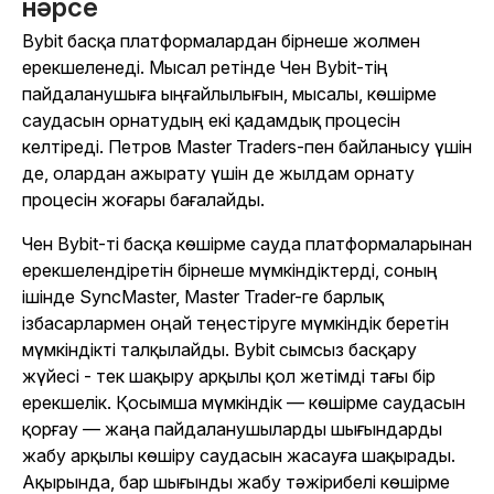
нәрсе
Bybit басқа платформалардан бірнеше жолмен
ерекшеленеді. Мысал ретінде Чен Bybit-тің
пайдаланушыға ыңғайлылығын, мысалы, көшірме
саудасын орнатудың екі қадамдық процесін
келтіреді. Петров Master Traders-пен байланысу үшін
де, олардан ажырату үшін де жылдам орнату
процесін жоғары бағалайды.
Чен Bybit-ті басқа көшірме сауда платформаларынан
ерекшелендіретін бірнеше мүмкіндіктерді, соның
ішінде SyncMaster, Master Trader-ге барлық
ізбасарлармен оңай теңестіруге мүмкіндік беретін
мүмкіндікті талқылайды. Bybit сымсыз басқару
жүйесі - тек шақыру арқылы қол жетімді тағы бір
ерекшелік. Қосымша мүмкіндік — көшірме саудасын
қорғау — жаңа пайдаланушыларды шығындарды
жабу арқылы көшіру саудасын жасауға шақырады.
Ақырында, бар шығынды жабу тәжірибелі көшірме