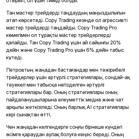
отырып, ол үшін тиімді болды.
Тан мастер трейдерді таңдаудың маңыздылығын
атап көрсетеді. Copy Trading кезінде ол агрессивті
мастер трейдерді таңдайды. Copy Trading Pro
көмегімен ол тұрақты мастер трейдерлерді
қалайды. Тан Copy Trading үшін ай сайынғы 20%
дейін және Copy Trading Pro үшін 6% дейін табыс
күтеді.
Петровтың жаңадан бастағандар мен тәжірибелі
трейдерлер үшін әртүрлі стратегиялары, сондай-ақ
тәуекел мен табысқа негізделген әртүрлі
стратегиялары бар. Оның стратегиялары оның
пайдаланушыларына әлеуметтік медиа және чат
арқылы жеткізіледі. Оның барлық AI стратегиялары
кері сынақтан өтті.
Чен жаңадан келгендерге соңғы бірнеше күндегі
өсімге қараудан аулақ болуға кеңес береді. Оның