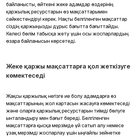
байланысты, өйткені жеке адамдар өздерінің
қаржылық ресурстарын өз мақсаттарымен
сәйкестендіруі керек. Нақты белгіленген мақсаттар
сіздің қаржыңызды дұрыс бағытта бағыттайды.
Келесі бөлім табысқа жету үшін осы жоспарлардың
өзара байланысын көрсетеді.
Жеке қаржы мақсаттарға қол жеткізуге
көмектеседі
Жақсы қаржылық негізге ие болу адамдарға өз
мақсаттарының жол картасын жасауға көмектеседі
және оларға қаржылық ресурстарын тиімді бөлуге
ынталандыру мен бағыт береді. Белгіленген
мақсаттарға қысқа мерзімде үй сатып алу немесе
ұзақ мерзімді жоспарлау үшін ыңғайлы зейнетке