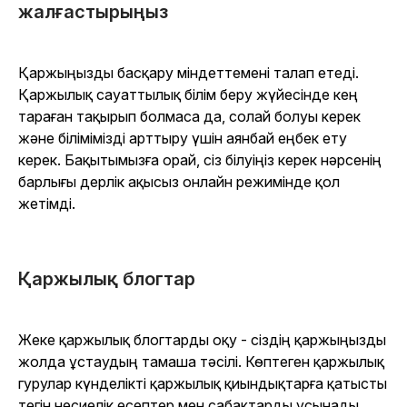
жалғастырыңыз
Қаржыңызды басқару міндеттемені талап етеді.
Қаржылық сауаттылық білім беру жүйесінде кең
тараған тақырып болмаса да, солай болуы керек
және білімімізді арттыру үшін аянбай еңбек ету
керек. Бақытымызға орай, сіз білуіңіз керек нәрсенің
барлығы дерлік ақысыз онлайн режимінде қол
жетімді.
Қаржылық блогтар
Жеке қаржылық блогтарды оқу - сіздің қаржыңызды
жолда ұстаудың тамаша тәсілі. Көптеген қаржылық
гурулар күнделікті қаржылық қиындықтарға қатысты
тегін несиелік есептер мен сабақтарды ұсынады.