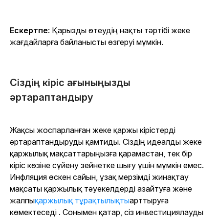
Ескертпе
: Қарызды өтеудің нақты тәртібі жеке
жағдайларға байланысты өзгеруі мүмкін.
Сіздің кіріс ағыныңызды
әртараптандыру
Жақсы жоспарланған жеке қаржы кірістерді
әртараптандыруды қамтиды. Сіздің идеалды жеке
қаржылық мақсаттарыңызға қарамастан, тек бір
кіріс көзіне сүйену зейнетке шығу үшін мүмкін емес.
Инфляция өскен сайын, ұзақ мерзімді жинақтау
мақсаты қаржылық тәуекелдерді азайтуға және
жалпы
қаржылық тұрақтылықты
арттыруға
көмектеседі . Сонымен қатар, сіз инвестициялауды