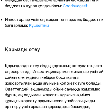
Жаңадан бастаушыларға арналған ең жақсы тегін
бюджеттік құрал қолданбасы:
Goodbudget
®
Инвесторлар үшін ең жақсы тегін аралық бюджеттік
бағдарлама:
Күшейтіңіз
Қарызды өтеу
Қарыздарды өтеу сіздің қаржылық әл-ауқатыңызға
оң әсер етеді. Инвестициялар мен жинақтар үшін ай
сайынғы өтімділікті көбірек босатқанда,
жақсартылған ақша ағынына қол жеткізуге болады.
Әдеттегідей, ақшаңызды ойын-сауыққа жұмсамас
бұрын, ең алдымен, жауапты қаржылық мінез-
құлықты көрсету арқылы несие ұпайларыңызды
арттыру үшін әрқашан қарыздарға басымдық