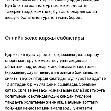
Бұл блогтар жалпы жұртшылық кездесетін
тақырыптарды қамтиды, бұл сізге оларды қалай
шешуге болатыны туралы түсінік береді.
Онлайн жеке қаржы сабақтары
Қаржылық курстар әдетте қаржылық жоспарлау
өнерін меңгеруге көмектесу үшін акциялар,
облигациялар, қорлар және балама инвестиция
(қаржылық сауаттылық деңгейіңізге байланысты)
сияқты тақырыптарды қамтиды. Бұл курстар әдетте
10 аптадан бір жылға дейін созылады. Сонымен
қатар, сізге зейнетақы жинақтарын қалай арттыруға
болатынын, сақтандырудың қандай түрлерін
таңдауға болатынын және ақша ағынын арттыру
бойынша кеңестер мен амалдарды үйрететін