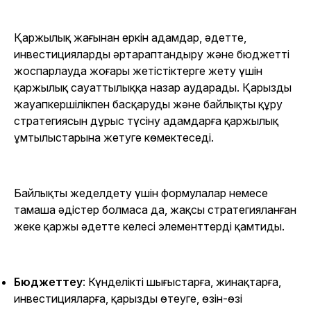
Қаржылық жағынан еркін адамдар, әдетте,
инвестицияларды әртараптандыру және бюджетті
жоспарлауда жоғары жетістіктерге жету үшін
қаржылық сауаттылыққа назар аударады. Қарызды
жауапкершілікпен басқаруды және байлықты құру
стратегиясын дұрыс түсіну адамдарға қаржылық
ұмтылыстарына жетуге көмектеседі.
Байлықты жеделдету үшін формулалар немесе
тамаша әдістер болмаса да, жақсы стратегияланған
жеке қаржы әдетте келесі элементтерді қамтиды.
Бюджеттеу
: Күнделікті шығыстарға, жинақтарға,
инвестицияларға, қарызды өтеуге, өзін-өзі