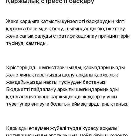
Қаржылық стрессті басқару
Жеке қаржыға қатысты күйзелісті басқарудың кілті
қаржыға басымдық беру, шығындарды бюджеттеу
және салық салуды стратификациялау принциптерін
түсінуді қамтиды.
Кірістеріңізді, шығыстарыңызды, қарыздарыңызды
және жинақтарыңызды шолу арқылы қаржылық
жағдайыңызды нақты түсінуден бастаңыз.
Бюджетті пайдалану арқылы шығындарыңызды
қадағалаңыз және қаржыңызды жақсарту үшін
түзетулер енгізуге болатын аймақтарды анықтаңыз.
Қарызды өтеумен жүйелі түрде күресу арқылы
мотивацияңызды арттырыңыз, мейлі бірінші кезекте