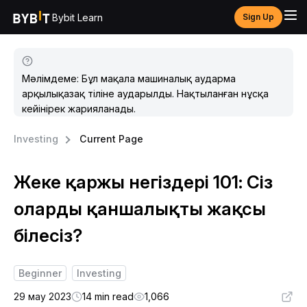
Bybit Learn
Sign Up
Мәлімдеме: Бұл мақала машиналық аударма
арқылықазақ тіліне аударылды. Нақтыланған нұсқа
кейінірек жарияланады.
Investing
Current Page
Жеке қаржы негіздері 101: Сіз
оларды қаншалықты жақсы
білесіз?
Beginner
Investing
29 мау 2023
14 min read
1,066