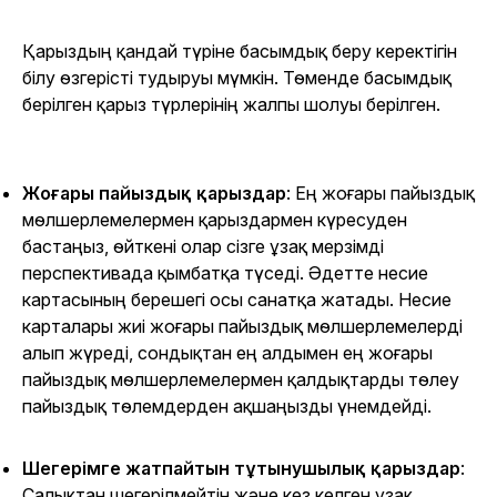
Қарыздың қандай түріне басымдық беру керектігін
білу өзгерісті тудыруы мүмкін. Төменде басымдық
берілген қарыз түрлерінің жалпы шолуы берілген.
Жоғары пайыздық қарыздар
: Ең жоғары пайыздық
мөлшерлемелермен қарыздармен күресуден
бастаңыз, өйткені олар сізге ұзақ мерзімді
перспективада қымбатқа түседі. Әдетте несие
картасының берешегі осы санатқа жатады. Несие
карталары жиі жоғары пайыздық мөлшерлемелерді
алып жүреді, сондықтан ең алдымен ең жоғары
пайыздық мөлшерлемелермен қалдықтарды төлеу
пайыздық төлемдерден ақшаңызды үнемдейді.
Шегерімге жатпайтын тұтынушылық қарыздар
:
Салықтан шегерілмейтін және кез келген ұзақ