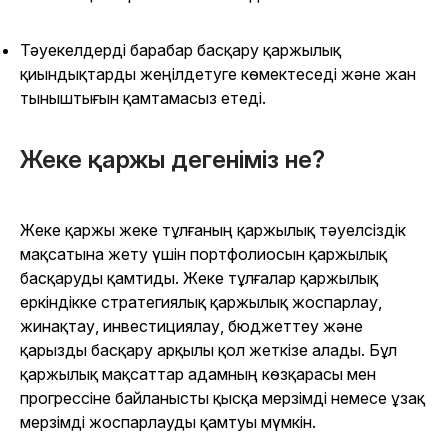
Тәуекелдерді барабар басқару қаржылық
қиындықтарды жеңілдетуге көмектеседі және жан
тыныштығын қамтамасыз етеді.
Жеке қаржы дегеніміз не?
Жеке қаржы жеке тұлғаның қаржылық тәуелсіздік
мақсатына жету үшін портфолиосын қаржылық
басқаруды қамтиды. Жеке тұлғалар қаржылық
еркіндікке стратегиялық қаржылық жоспарлау,
жинақтау, инвестициялау, бюджеттеу және
қарызды басқару арқылы қол жеткізе алады. Бұл
қаржылық мақсаттар адамның көзқарасы мен
прогрессіне байланысты қысқа мерзімді немесе ұзақ
мерзімді жоспарлауды қамтуы мүмкін.