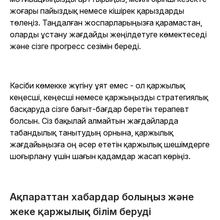
жоғары пайыздық немесе кішірек қарыздарды
төлеңіз. Таңдалған жоспарларыңызға қарамастан,
оларды ұстану жағдайды жеңілдетуге көмектеседі
және сізге прогресс сезімін береді.
Кәсіби көмекке жүгіну ұят емес - ол қаржылық
кеңесші, кеңесші немесе қаржыңызды стратегиялық
басқаруда сізге бағыт-бағдар беретін терапевт
болсын. Сіз бақылай алмайтын жағдайларда
табандылық танытудың орнына, қаржылық
жағдайыңызға оң әсер ететін қаржылық шешімдерге
шоғырлану үшін шағын қадамдар жасап көріңіз.
Ақпараттан хабардар болыңыз және
жеке қаржылық білім беруді