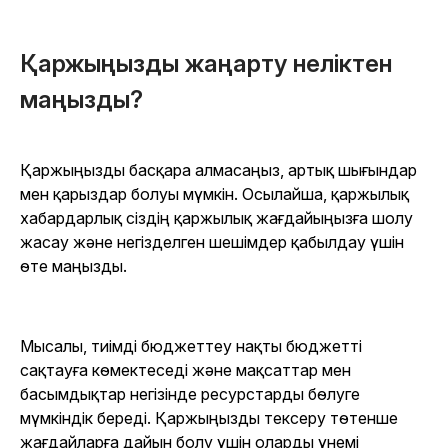
Қаржыңызды жаңарту неліктен
маңызды?
Қаржыңызды басқара алмасаңыз, артық шығындар
мен қарыздар болуы мүмкін. Осылайша, қаржылық
хабардарлық сіздің қаржылық жағдайыңызға шолу
жасау және негізделген шешімдер қабылдау үшін
өте маңызды.
Мысалы, тиімді бюджеттеу нақты бюджетті
сақтауға көмектеседі және мақсаттар мен
басымдықтар негізінде ресурстарды бөлуге
мүмкіндік береді. Қаржыңызды тексеру төтенше
жағдайларға дайын болу үшін оларды үнемі