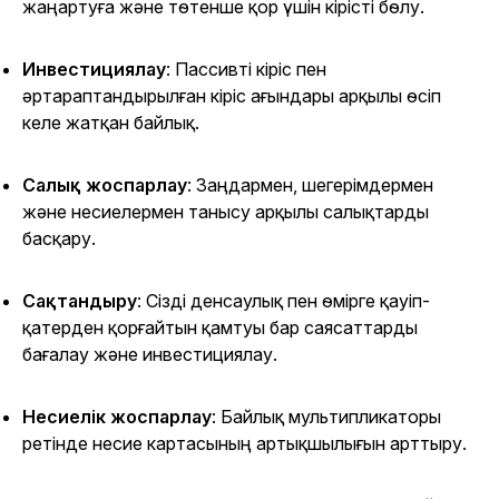
жаңартуға және төтенше қор үшін кірісті бөлу.
Инвестициялау
: Пассивті кіріс пен
әртараптандырылған кіріс ағындары арқылы өсіп
келе жатқан байлық.
Салық жоспарлау
: Заңдармен, шегерімдермен
және несиелермен танысу арқылы салықтарды
басқару.
Сақтандыру
: Сізді денсаулық пен өмірге қауіп-
қатерден қорғайтын қамтуы бар саясаттарды
бағалау және инвестициялау.
Несиелік жоспарлау
: Байлық мультипликаторы
ретінде несие картасының артықшылығын арттыру.