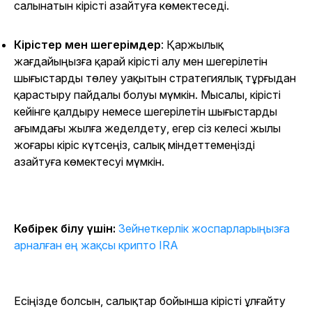
салынатын кірісті азайтуға көмектеседі.
Кірістер мен шегерімдер
: Қаржылық
жағдайыңызға қарай кірісті алу мен шегерілетін
шығыстарды төлеу уақытын стратегиялық тұрғыдан
қарастыру пайдалы болуы мүмкін. Мысалы, кірісті
кейінге қалдыру немесе шегерілетін шығыстарды
ағымдағы жылға жеделдету, егер сіз келесі жылы
жоғары кіріс күтсеңіз, салық міндеттемеңізді
азайтуға көмектесуі мүмкін.
Көбірек білу үшін:
Зейнеткерлік жоспарларыңызға
арналған ең жақсы крипто IRA
Есіңізде болсын, салықтар бойынша кірісті ұлғайту