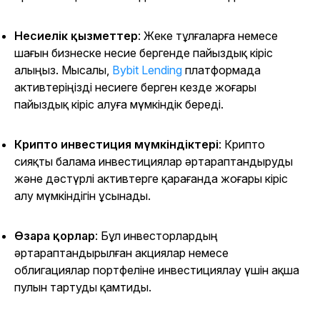
Несиелік қызметтер
: Жеке тұлғаларға немесе
шағын бизнеске несие бергенде пайыздық кіріс
алыңыз. Мысалы,
Bybit Lending
платформада
активтеріңізді несиеге берген кезде жоғары
пайыздық кіріс алуға мүмкіндік береді.
Крипто инвестиция мүмкіндіктері
: Крипто
сияқты балама инвестициялар әртараптандыруды
және дәстүрлі активтерге қарағанда жоғары кіріс
алу мүмкіндігін ұсынады.
Өзара қорлар
: Бұл инвесторлардың
әртараптандырылған акциялар немесе
облигациялар портфеліне инвестициялау үшін ақша
пулын тартуды қамтиды.