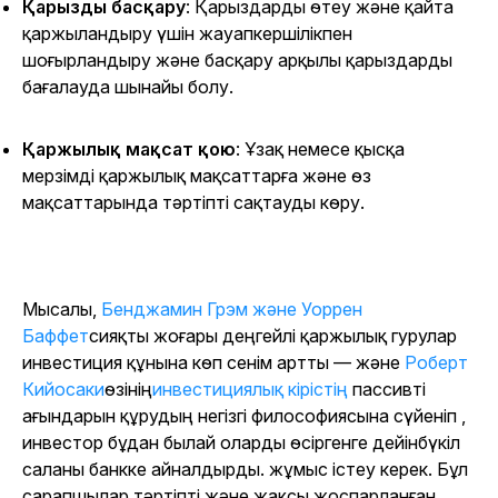
Қарызды басқару
: Қарыздарды өтеу және қайта
қаржыландыру үшін жауапкершілікпен
шоғырландыру және басқару арқылы қарыздарды
бағалауда шынайы болу.
Қаржылық мақсат қою
: Ұзақ немесе қысқа
мерзімді қаржылық мақсаттарға және өз
мақсаттарында тәртіпті сақтауды көру.
Мысалы,
Бенджамин Грэм және Уоррен
Баффет
сияқты жоғары деңгейлі қаржылық гурулар
инвестиция құнына көп сенім артты — және
Роберт
Кийосаки
өзінің
инвестициялық кірістің
пассивті
ағындарын құрудың негізгі философиясына сүйеніп ,
инвестор бұдан былай оларды өсіргенге дейінбүкіл
саланы банкке айналдырды. жұмыс істеу керек. Бұл
сарапшылар тәртіпті және жақсы жоспарланған