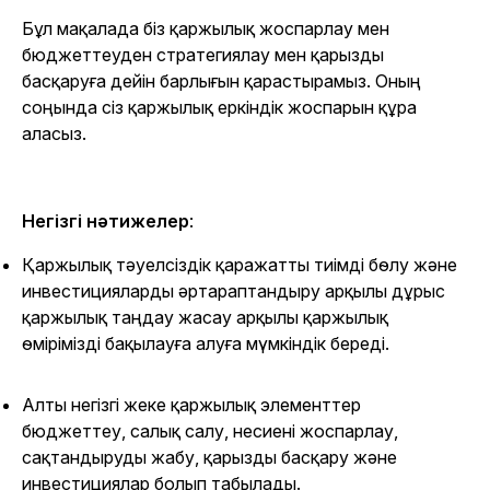
Бұл мақалада біз қаржылық жоспарлау мен
бюджеттеуден стратегиялау мен қарызды
басқаруға дейін барлығын қарастырамыз. Оның
соңында сіз қаржылық еркіндік жоспарын құра
аласыз.
Негізгі нәтижелер
:
Қаржылық тәуелсіздік қаражатты тиімді бөлу және
инвестицияларды әртараптандыру арқылы дұрыс
қаржылық таңдау жасау арқылы қаржылық
өмірімізді бақылауға алуға мүмкіндік береді.
Алты негізгі жеке қаржылық элементтер
бюджеттеу, салық салу, несиені жоспарлау,
сақтандыруды жабу, қарызды басқару және
инвестициялар болып табылады.