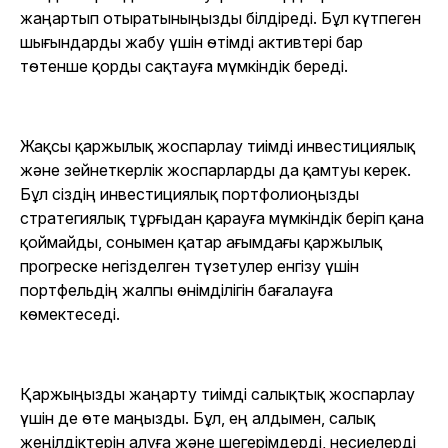
жаңартып отыратыныңызды білдіреді. Бұл күтпеген
шығындарды жабу үшін өтімді активтері бар
төтенше қорды сақтауға мүмкіндік береді.
Жақсы қаржылық жоспарлау тиімді инвестициялық
және зейнеткерлік жоспарларды да қамтуы керек.
Бұл сіздің инвестициялық портфолиоңызды
стратегиялық тұрғыдан қарауға мүмкіндік беріп қана
қоймайды, сонымен қатар ағымдағы қаржылық
прогреске негізделген түзетулер енгізу үшін
портфельдің жалпы өнімділігін бағалауға
көмектеседі.
Қаржыңызды жаңарту тиімді салықтық жоспарлау
үшін де өте маңызды. Бұл, ең алдымен, салық
жеңілдіктерін алуға және шегерімдерді, несиелерді