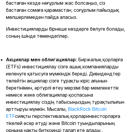
бастаған кезде неғұрлым жас болсаңыз, сіз
бастаған сомаға қарамастан, соғұрлым пайыздық
мөлшерлемеден пайда аласыз.
Инвестицияларды бірнеше көздерге бөлуге болады,
соның ішінде төмендегілер.
Акциялар мен облигациялар
: Биржалық қорларға
(ETFs) инвестициялау сізге ашық компанияларды
иеленуге қатысуға мүмкіндік береді. Дивидендтер
төлейтін акциялар сізге тұрақты кіріс ағынын
беретінімен, әртүрлі өтеу мерзімі бар мемлекеттік
немесе жеке облигациялар қоспасына
инвестициялау сіздің табысыңыздың тұрақтылығын
арттыруы мүмкін. Мысалы,
BlackRock Bitcoin
ETF
сияқты перспективалық қорлар
инвесторларға
тікелей әсер етуді және Bitcoin туындыларының
орнына нақты биткоинді талап ете алады
.