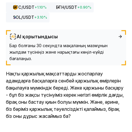
BTC
/USDT
ETH
/USDT
+
1.10
%
+
0.90
%
SOL
/USDT
+
3.10
%
AI қорытындысы
Бар болғаны 30 секундта мақаланың мазмұнын
жылдам түсініңіз және нарықтағы көңіл-күйді
бағалаңыз.
Нақты қаржылық мақсаттарды жоспарлау
адамдарға басқаларға сенбей қаржылық өмірлерін
бақылауға мүмкіндік береді. Жеке қаржыны басқару
- бұл біз жақсы түсінуіміз керек негізгі өмірлік дағды,
бірақ оны бастау қиын болуы мүмкін. Және, әрине,
біз бәріміз қаржылық тәуелсіздікті қалаймыз, бірақ
біз оны дұрыс жасаймыз ба?