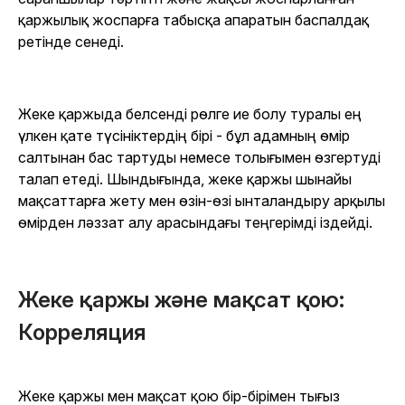
қаржылық жоспарға табысқа апаратын баспалдақ
ретінде сенеді.
Жеке қаржыда белсенді рөлге ие болу туралы ең
үлкен қате түсініктердің бірі - бұл адамның өмір
салтынан бас тартуды немесе толығымен өзгертуді
талап етеді. Шындығында, жеке қаржы шынайы
мақсаттарға жету мен өзін-өзі ынталандыру арқылы
өмірден ләззат алу арасындағы теңгерімді іздейді.
Жеке қаржы және мақсат қою:
Корреляция
Жеке қаржы мен мақсат қою бір-бірімен тығыз