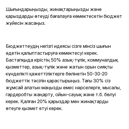
Шығындарыңызды, жинақтарыңызды және
қарыздарды өтеуді бағалауға көмектесетін бюджет
жүйесін жасаңыз.
Бюджеттеудің негізгі идеясы сізге мінсіз шығын
әдетін қалыптастыруға көмектесуі керек.
Бастапқыда кірістің 50% азық-түлік, коммуналдық
қызметтер, азық-түлік және жатын орын сияқты
күнделікті қажеттіліктерге бөлінетін 50-30-20
бюджеттік тәсілін қарастырыңыз. Тағы 30% сіз
жұмсай алатын маңызды емес нәрселерге, мысалы,
гардеробты жаңарту, ойын-сауық және т.б. бөлуі
керек. Қалған 20% қарыздар мен жинақтарды
өтеуге қызмет етуі керек.