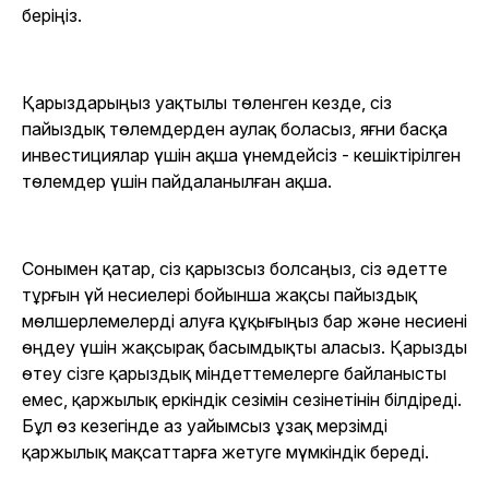
беріңіз.
Қарыздарыңыз уақтылы төленген кезде, сіз
пайыздық төлемдерден аулақ боласыз, яғни басқа
инвестициялар үшін ақша үнемдейсіз - кешіктірілген
төлемдер үшін пайдаланылған ақша.
Сонымен қатар, сіз қарызсыз болсаңыз, сіз әдетте
тұрғын үй несиелері бойынша жақсы пайыздық
мөлшерлемелерді алуға құқығыңыз бар және несиені
өңдеу үшін жақсырақ басымдықты аласыз. Қарызды
өтеу сізге қарыздық міндеттемелерге байланысты
емес, қаржылық еркіндік сезімін сезінетінін білдіреді.
Бұл өз кезегінде аз уайымсыз ұзақ мерзімді
қаржылық мақсаттарға жетуге мүмкіндік береді.