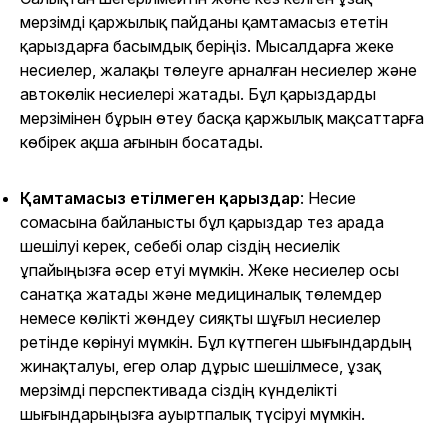
мерзімді қаржылық пайданы қамтамасыз ететін
қарыздарға басымдық беріңіз. Мысалдарға жеке
несиелер, жалақы төлеуге арналған несиелер және
автокөлік несиелері жатады. Бұл қарыздарды
мерзімінен бұрын өтеу басқа қаржылық мақсаттарға
көбірек ақша ағынын босатады.
Қамтамасыз етілмеген қарыздар
: Несие
сомасына байланысты бұл қарыздар тез арада
шешілуі керек, себебі олар сіздің несиелік
ұпайыңызға әсер етуі мүмкін. Жеке несиелер осы
санатқа жатады және медициналық төлемдер
немесе көлікті жөндеу сияқты шұғыл несиелер
ретінде көрінуі мүмкін. Бұл күтпеген шығындардың
жинақталуы, егер олар дұрыс шешілмесе, ұзақ
мерзімді перспективада сіздің күнделікті
шығындарыңызға ауыртпалық түсіруі мүмкін.