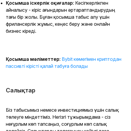
Қосымша іскерлік оқиғалар
: Кәсіпкерлікпен
айналысу - кіріс ағындарын әртараптандырудың
тағы бір жолы. Бұған қосымша табыс алу үшін
фрилансерлік жұмыс, кеңес беру және онлайн
бизнес кіреді.
Қосымша мәліметтер
:
Bybit көмегімен криптодан
пассивті кірісті қалай табуға болады
Салықтар
Біз табысымыз немесе инвестициямыз үшін салық
төлеуге міндеттіміз. Негізгі тұжырымдама - сіз
неғұрлым көп тапсаңыз, соғұрлым көп салық