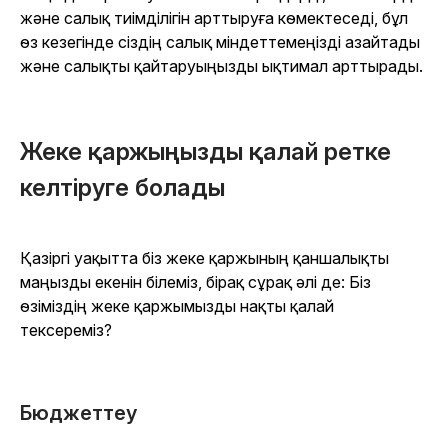
және салық тиімділігін арттыруға көмектеседі, бұл
өз кезегінде сіздің салық міндеттемеңізді азайтады
және салықты қайтаруыңызды ықтимал арттырады.
Жеке қаржыңызды қалай ретке
келтіруге болады
Қазіргі уақытта біз жеке қаржының қаншалықты
маңызды екенін білеміз, бірақ сұрақ әлі де: Біз
өзіміздің жеке қаржымызды нақты қалай
тексереміз?
Бюджеттеу