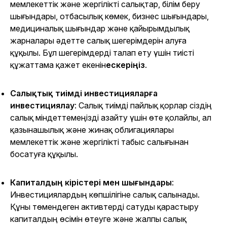
мемлекеттік және жергілікті салықтар, білім беру
шығындары, отбасылық көмек, бизнес шығындары,
медициналық шығындар және қайырымдылық
жарналары әдетте салық шегерімдерін алуға
құқылы. Бұл шегерімдерді талап ету үшін тиісті
құжаттама қажет екенін
ескеріңіз
.
Салықтық тиімді инвестицияларға
инвестициялау
: Салық тиімді пайлық қорлар сіздің
салық міндеттемеңізді азайту үшін өте қолайлы, ал
қазынашылық және жинақ облигациялары
мемлекеттік және жергілікті табыс салығынан
босатуға құқылы.
Капиталдың кірістері мен шығындары
:
Инвестициялардың көпшілігіне салық салынады.
Құны төмендеген активтерді сатуды қарастыру
капиталдың өсімін өтеуге және жалпы салық