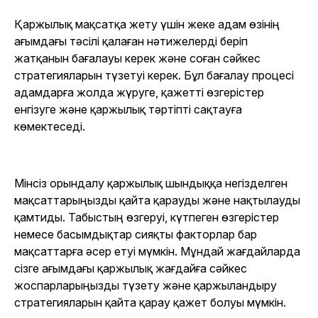
Қаржылық мақсатқа жету үшін жеке адам өзінің
ағымдағы тәсілі қалаған нәтижелерді беріп
жатқанын бағалауы керек және соған сәйкес
стратегияларын түзетуі керек. Бұл бағалау процесі
адамдарға жолда жүруге, қажетті өзгерістер
енгізуге және қаржылық тәртіпті сақтауға
көмектеседі.
Мінсіз орындалу қаржылық шындыққа негізделген
мақсаттарыңызды қайта қарауды және нақтылауды
қамтиды. Табыстың өзгеруі, күтпеген өзгерістер
немесе басымдықтар сияқты факторлар бар
мақсаттарға әсер етуі мүмкін. Мұндай жағдайларда
сізге ағымдағы қаржылық жағдайға сәйкес
жоспарларыңызды түзету және қаржыландыру
стратегияларын қайта қарау қажет болуы мүмкін.