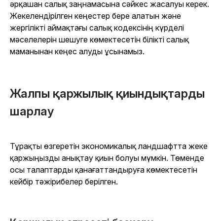
әрқашан салық заңнамасына сәйкес жасалуы керек.
Жекелендірілген кеңестер бере алатын және
жергілікті аймақтағы салық кодексінің күрделі
мәселелерін шешуге көмектесетін білікті салық
маманынан кеңес алуды ұсынамыз.
Жалпы қаржылық қиындықтарды
шарлау
Тұрақты өзгеретін экономикалық ландшафтта жеке
қаржыңызды анықтау қиын болуы мүмкін. Төменде
осы талаптарды қанағаттандыруға көмектесетін
кейбір тәжірибелер берілген.