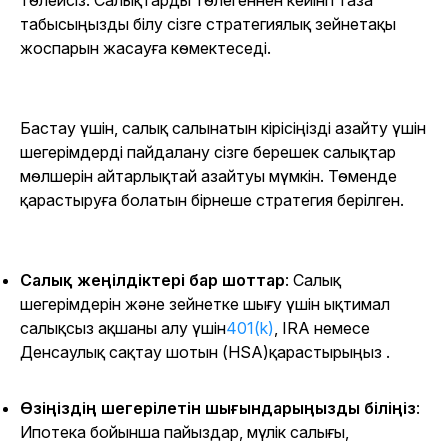
төлейсіз. Салықтарды төлегеннен кейінгі таза
табысыңызды білу сізге стратегиялық зейнетақы
жоспарын жасауға көмектеседі.
Бастау үшін, салық салынатын кірісіңізді азайту үшін
шегерімдерді пайдалану сізге берешек салықтар
мөлшерін айтарлықтай азайтуы мүмкін. Төменде
қарастыруға болатын бірнеше стратегия берілген.
Салық жеңілдіктері бар шоттар
: Салық
шегерімдерін және зейнетке шығу үшін ықтимал
салықсыз ақшаны алу үшін
401(k)
, IRA немесе
Денсаулық сақтау шотын (HSA)қарастырыңыз
.
Өзіңіздің шегерілетін шығындарыңызды біліңіз
:
Ипотека бойынша пайыздар, мүлік салығы,