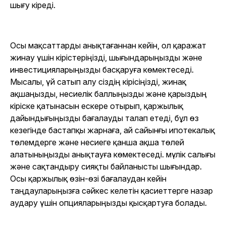
шығу кіреді.
Осы мақсаттарды анықтағаннан кейін, ол қаражат
жинау үшін кірістеріңізді, шығындарыңызды және
инвестицияларыңызды басқаруға көмектеседі.
Мысалы, үй сатып алу сіздің кірісіңізді, жинақ
ақшаңызды, несиелік баллыңызды және қарыздың
кіріске қатынасын ескере отырып, қаржылық
дайындығыңызды бағалауды талап етеді, бұл өз
кезегінде бастапқы жарнаға, ай сайынғы ипотекалық
төлемдерге және несиеге қанша ақша төлей
алатыныңызды анықтауға көмектеседі. мүлік салығы
және сақтандыру сияқты байланысты шығындар.
Осы қаржылық өзін-өзі бағалаудан кейін
таңдауларыңызға сәйкес келетін қасиеттерге назар
аудару үшін опцияларыңызды қысқартуға болады.