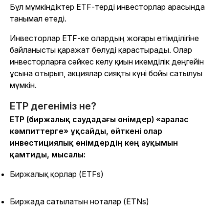
Бұл мүмкіндіктер ETF-терді инвесторлар арасында
танымал етеді.
Инвесторлар ETF-ке олардың жоғары өтімділігіне
байланысты қаражат бөлуді қарастырады. Олар
инвесторларға сәйкес келу қиын икемділік деңгейін
ұсына отырып, акциялар сияқты күні бойы сатылуы
мүмкін.
ETP дегеніміз не?
ETP (биржалық саудадағы өнімдер) «аралас
кәмпиттерге» ұқсайды, өйткені олар
инвестициялық өнімдердің кең ауқымын
қамтиды, мысалы:
Биржалық қорлар (ETFs)
Биржада сатылатын ноталар (ETNs)