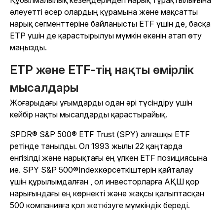
Құбылмалылық кезеңдеріндегі нарық тұрақтылығына
әлеуетті әсер олардың құрамына және мақсатты
нарық сегменттеріне байланысты ETF үшін де, басқа
ETP үшін де қарастырылуы мүмкін екенін атап өту
маңызды.
ETP және ETF-тің нақты өмірлік
мысалдары
Жоғарыдағы ұғымдарды одан әрі түсіндіру үшін
кейбір нақты мысалдарды қарастырайық.
SPDR® S&P 500® ETF Trust (SPY) алғашқы ETF
ретінде танылды. Ол 1993 жылы 22 қаңтарда
енгізілді және нарықтағы ең үлкен ETF позициясына
ие. SPY S&P 500®Indexкөрсеткіштерін қайталау
үшін құрылымдалған , ол инвесторларға АҚШ қор
нарығындағы ең көрнекті және жақсы қалыптасқан
500 компанияға қол жеткізуге мүмкіндік береді.