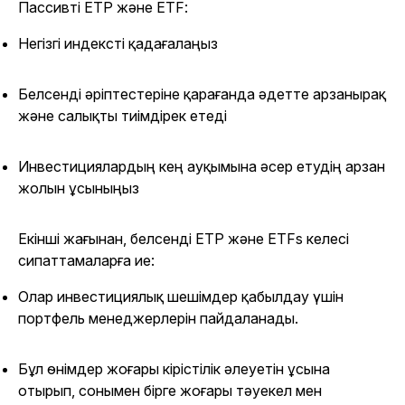
Пассивті ETP және ETF:
Негізгі индексті қадағалаңыз
Белсенді әріптестеріне қарағанда әдетте арзанырақ
және салықты тиімдірек етеді
Инвестициялардың кең ауқымына әсер етудің арзан
жолын ұсыныңыз
Екінші жағынан, белсенді ETP және ETFs келесі
сипаттамаларға ие:
Олар инвестициялық шешімдер қабылдау үшін
портфель менеджерлерін пайдаланады.
Бұл өнімдер жоғары кірістілік әлеуетін ұсына
отырып, сонымен бірге жоғары тәуекел мен