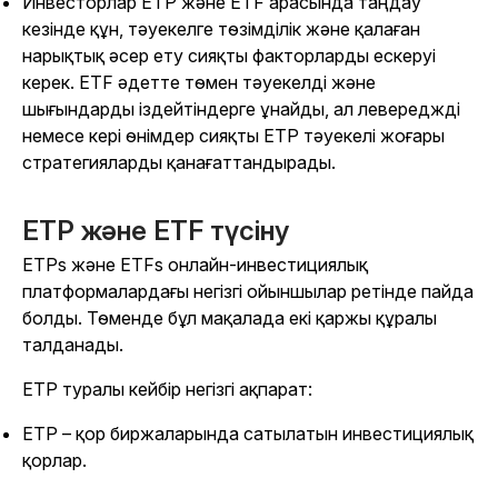
Инвесторлар ETP және ETF арасында таңдау
кезінде құн, тәуекелге төзімділік және қалаған
нарықтық әсер ету сияқты факторларды ескеруі
керек. ETF әдетте төмен тәуекелді және
шығындарды іздейтіндерге ұнайды, ал левереджді
немесе кері өнімдер сияқты ETP тәуекелі жоғары
стратегияларды қанағаттандырады.
ETP және ETF түсіну
ETPs және ETFs онлайн-инвестициялық
платформалардағы негізгі ойыншылар ретінде пайда
болды. Төменде бұл мақалада екі қаржы құралы
талданады.
ETP туралы кейбір негізгі ақпарат:
ETP – қор биржаларында сатылатын инвестициялық
қорлар.