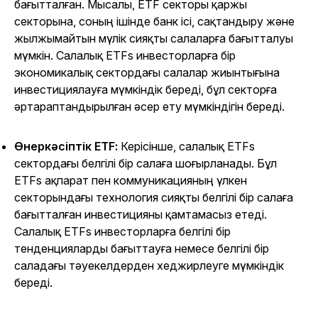
бағытталған. Мысалы, ETF секторы қаржы
секторына, соның ішінде банк ісі, сақтандыру және
жылжымайтын мүлік сияқты салаларға бағытталуы
мүмкін. Салалық ETFs инвесторларға бір
экономикалық сектордағы салалар жиынтығына
инвестициялауға мүмкіндік береді, бұл секторға
әртараптандырылған әсер ету мүмкіндігін береді.
Өнеркәсіптік ETF:
Керісінше, салалық ETFs
сектордағы белгілі бір салаға шоғырланады. Бұл
ETFs ақпарат пен коммуникацияның үлкен
секторындағы технология сияқты белгілі бір салаға
бағытталған инвестицияны қамтамасыз етеді.
Салалық ETFs инвесторларға белгілі бір
тенденцияларды бағыттауға немесе белгілі бір
саладағы тәуекелдерден хеджирлеуге мүмкіндік
береді.