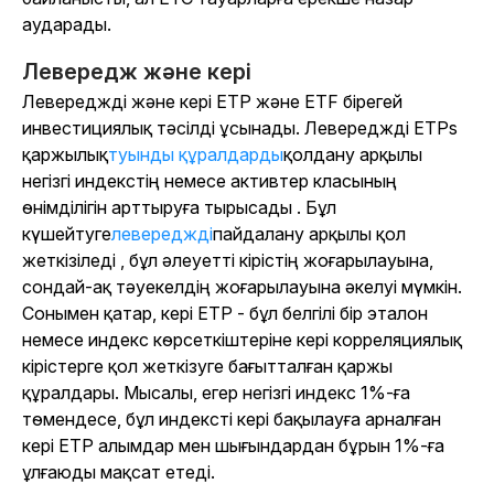
аударады.
Левередж және кері
Левереджді және кері ETP және ETF бірегей
инвестициялық тәсілді ұсынады. Левереджді ETPs
қаржылық
туынды құралдарды
қолдану арқылы
негізгі индекстің немесе активтер класының
өнімділігін арттыруға тырысады . Бұл
күшейтуге
левереджді
пайдалану арқылы қол
жеткізіледі , бұл әлеуетті кірістің жоғарылауына,
сондай-ақ тәуекелдің жоғарылауына әкелуі мүмкін.
Сонымен қатар, кері ETP - бұл белгілі бір эталон
немесе индекс көрсеткіштеріне кері корреляциялық
кірістерге қол жеткізуге бағытталған қаржы
құралдары. Мысалы, егер негізгі индекс 1%-ға
төмендесе, бұл индексті кері бақылауға арналған
кері ETP алымдар мен шығындардан бұрын 1%-ға
ұлғаюды мақсат етеді.