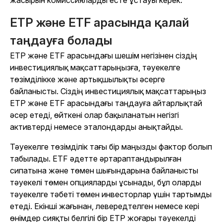
жасырын комиссияларды есте ұстауы керек.
ETP және ETF арасында қалай
таңдауға болады
ETP және ETF арасындағы шешім негізінен сіздің
инвестициялық мақсаттарыңызға, тәуекелге
төзімділікке және артықшылықты әсерге
байланысты. Сіздің инвестициялық мақсаттарыңыз
ETP және ETF арасындағы таңдауға айтарлықтай
әсер етеді, өйткені олар бақыланатын негізгі
активтерді немесе эталондарды анықтайды.
Тәуекелге төзімділік тағы бір маңызды фактор болып
табылады. ETF әдетте әртараптандырылған
сипатына және төмен шығындарына байланысты
тәуекелі төмен опцияларды ұсынады, бұл оларды
тәуекелге тәбеті төмен инвесторлар үшін тартымды
етеді. Екінші жағынан, левередтелген немесе кері
өнімдер сияқты белгілі бір ETP жоғары тәуекелді