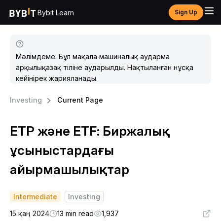
Bybit Learn
Sign Up
Мәлімдеме: Бұл мақала машиналық аударма
арқылықазақ тіліне аударылды. Нақтыланған нұсқа
кейінірек жарияланады.
Investing
Current Page
ETP және ETF: Биржалық
ұсыныстардағы
айырмашылықтар
Intermediate
Investing
15 қаң 2024
13 min read
1,937