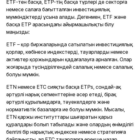
ETF-тен басқа, ETP-тің басқа түрлері де секторға
немесе салаға бағытталған инвестициялық
мүмкіндіктерді ұсына алады. Дегенмен, ETF және
басқа ETP арасындағы айырмашылықты білу
маңызды:
ETF – қор биржаларында сатылатын инвестициялық
қорлар, көбінесе индекстерді, тауарларды немесе
активтер қоржындарын қадағалауға арналған. Олар
жоғарыда түсіндірілгендей салалық немесе салалық
болуы мүмкін.
ETN немесе ETC сияқты басқа ETPs, сондай-ақ
әртүрлі нарық сегменттеріне әсер етеді, бірақ
әртүрлі құрылымдарға, тәуекелдерге және
нормативтік базаларға ие болуы мүмкін. Мысалы,
ETN қаржы институттары шығаратын қарыз
құралдары болып табылады және олардың өнімділігі
белгілі бір нарықтық индекске немесе стратегияға
байланысты, ал ETC тауарларға ерекше назар