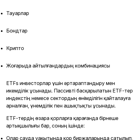
Тауарлар
Бондтар
Крипто
Жоғарыда айтылғандардың комбинациясы
ETFs инвесторлар үшін әртараптандыру мен
икемділік ұсынады. Пассивті басқарылатын ETF-тер
индекстің немесе сектордың өнімділігін қайталауға
арналған, үнемділік пен ашықтықты ұсынады.
ETF-тердің өзара қорларға қарағанда бірнеше
артықшылығы бар, соның ішінде:
Олар сауда уақытында қор биржаларында сатылып,