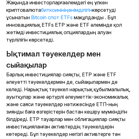
Жақында
инвесторларға
әлемдегі ең үлкен
криптовалюта
биткоинінің
өнімділігін
көрсетуді
ұсынатын
Bitcoin спот ETFs
мақұлданды . Бұл
инновациялық ETFs ETP және ETF әлемінде қол
жетімді инвестициялық опциялардың алуан
түрлілігін көрсетеді.
Ықтимал тәуекелдер мен
сыйақылар
Барлық инвестициялар сияқты, ETP және ETF
әлеуетті тәуекелдермен де, сыйақылармен де
келеді. Нарықтық тәуекел нарықтық құбылмалылық,
ауытқулар және әртүрлі әлеуметтік-экономикалық
және саяси тәуекелдер нәтижесінде ЕТП-ның
зиянды баға өзгерістерін бастан кешіру мүмкіндігін
білдіреді. ETP тауарлар мен облигациялар сияқты
инвестицияланған активтердің тәуекелдерін
көтереді. Бұл тәуекелдер негізгі активтерге тән