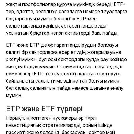
жақты портфолиолар құруға мүмкіндік береді. ETF-
тер, әдетте, белгілі бір салаларға немесе тауарларға
бағдарлануы мүмкін белгілі бір ETP-мен
салыстырғанда кеңірек әртараптандыруды
ұсынатын бірқатар негізгі активтерді бақылайды.
ETF және ETP-де әртараптандырудың болмауы
белгілі бір секторларға әсер етудің жоғарылауына
әкелуі мүмкін, бұл осы сектордағы құлдырау кезінде
зиянды болуы мүмкін. Сонымен қатар, левереджді
немесе кері ETF-тер күнделікті қалпына келтіруге
байланысты салық тиімсіздігіне тап болуы мүмкін,
бұл салық салынатын пайда немесе шығынға әкелуі
мүмкін.
ETP және ETF түрлері
Нарықтың көптеген нұсқалары әр түрлі
инвестициялық стратегияларды, соның ішінде
пассивті және белсенді басқаруды, сектор мен