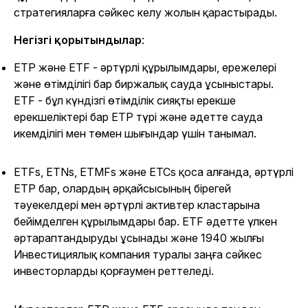
стратегияларға сәйкес келу жолын қарастырады.
Негізгі қорытындылар
:
ETP және ETF - әртүрлі құрылымдары, ережелері
және өтімділігі бар биржалық сауда ұсыныстары.
ETF - бұл күндізгі өтімділік сияқты ерекше
ерекшеліктері бар ETP түрі және әдетте сауда
икемділігі мен төмен шығындар үшін танымал.
ETFs, ETNs, ETMFs және ETCs қоса алғанда, әртүрлі
ETP бар, олардың әрқайсысының бірегей
тәуекелдері мен әртүрлі активтер кластарына
бейімделген құрылымдары бар. ETF әдетте үлкен
әртараптандыруды ұсынады және 1940 жылғы
Инвестициялық компания туралы заңға сәйкес
инвесторларды қорғаумен реттеледі.