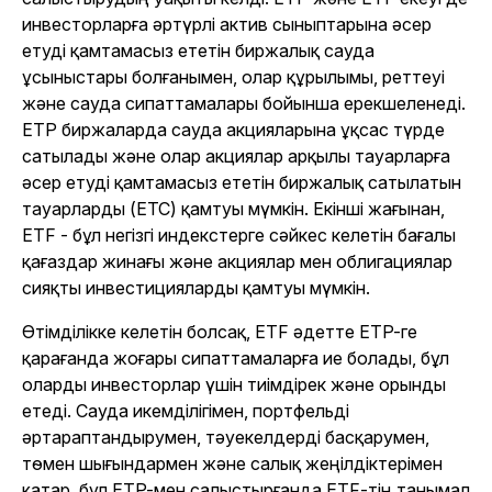
инвесторларға әртүрлі актив сыныптарына әсер
етуді қамтамасыз ететін биржалық сауда
ұсыныстары болғанымен, олар құрылымы, реттеуі
және сауда сипаттамалары бойынша ерекшеленеді.
ETP биржаларда сауда акцияларына ұқсас түрде
сатылады және олар акциялар арқылы тауарларға
әсер етуді қамтамасыз ететін биржалық сатылатын
тауарларды (ETC) қамтуы мүмкін. Екінші жағынан,
ETF - бұл негізгі индекстерге сәйкес келетін бағалы
қағаздар жинағы және акциялар мен облигациялар
сияқты инвестицияларды қамтуы мүмкін.
Өтімділікке келетін болсақ, ETF әдетте ETP-ге
қарағанда жоғары сипаттамаларға ие болады, бұл
оларды инвесторлар үшін тиімдірек және орынды
етеді. Сауда икемділігімен, портфельді
әртараптандырумен, тәуекелдерді басқарумен,
төмен шығындармен және салық жеңілдіктерімен
қатар, бұл ETP-мен салыстырғанда ETF-тің танымал