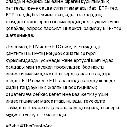
олардың әрқайсысы өзінің бірегей құрылымдық,
реттеуші және сауда сипаттамалары бар. ETF-тер,
ETP-тердің ішкі жиынтығы, әдетте олардың
өтімділігі және арзан опциялардың кең ауқымы үшін
қолайлы, әсіресе пассивті индексті бақылау ETF-тер
жағдайында.
Дегенмен, ETN және ETC сияқты өнімдерді
қамтитын ETP-тің кеңірек санаты әртүрлі
құрылымдарды ұсынады және әртүрлі шығындар
салдары мен тәуекел профильдері бар нақты
инвестициялық қажеттіліктерді қанағаттандыра
алады. ETP немесе ETF арасында таңдау кезінде
сіздің таңдауыңыз жалпы инвестициялық
стратегияға сәйкес келетініне көз жеткізу үшін
инвестициялық мақсаттарыңызды, тәуекелге
төзімділікті және сіз қалаған нарықтың нақты әсерін
мұқият түсіну өте маңызды.
#Bybit #TheCryptoArk