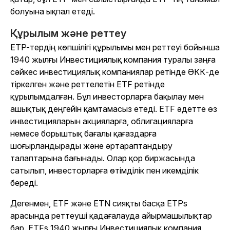
болуына ықпал етеді.
Құрылым және реттеу
ETP-тердің көпшілігі құрылымы мен реттеуі бойынша
1940 жылғы Инвестициялық компания туралы заңға
сәйкес инвестициялық компаниялар ретінде ӘКК-де
тіркелген және реттелетін ETF ретінде
құрылымдалған. Бұл инвесторларға бақылау мен
ашықтық деңгейін қамтамасыз етеді. ETF әдетте өз
инвестицияларын акцияларға, облигацияларға
немесе борыштық бағалы қағаздарға
шоғырландырады және әртараптандыру
талаптарына бағынады. Олар қор биржасында
сатылып, инвесторларға өтімділік пен икемділік
береді.
Дегенмен, ETF және ETN сияқты басқа ETPs
арасында реттеуші қадағалауда айырмашылықтар
бар. ETFs 1940 жылғы Инвестициялық компания