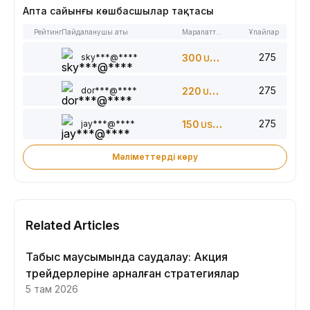
Апта сайынғы көшбасшылар тақтасы
Рейтинг
Пайдаланушы аты
Марапаттар
Ұпайлар
275
sky***@****
300
USDT
275
dor***@****
220
USDT
275
jay***@****
150
USDT
Мәліметтерді көру
Related Articles
Табыс маусымында саудалау: Акция
трейдерлеріне арналған стратегиялар
5 там 2026