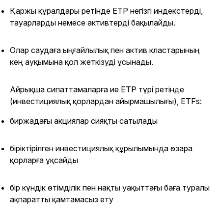
Қаржы құралдары ретінде ETP негізгі индекстерді,
тауарларды немесе активтерді бақылайды.
Олар саудаға ыңғайлылық пен актив кластарының
кең ауқымына қол жеткізуді ұсынады.
Айрықша сипаттамаларға ие ETP түрі ретінде
(инвестициялық қорлардан айырмашылығы), ETFs:
биржадағы акциялар сияқты сатылады
біріктірілген инвестициялық құрылымында өзара
қорларға ұқсайды
бір күндік өтімділік пен нақты уақыттағы баға туралы
ақпаратты қамтамасыз ету