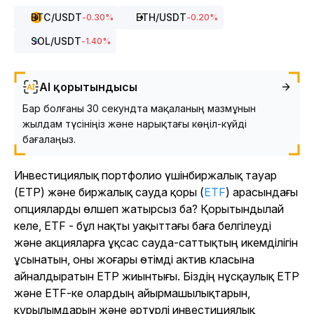
BTC
/USDT
ETH
/USDT
-0.30
%
-0.20
%
SOL
/USDT
-1.40
%
AI қорытындысы
Бар болғаны 30 секундта мақаланың мазмұнын
жылдам түсініңіз және нарықтағы көңіл-күйді
бағалаңыз.
Инвестициялық портфолио үшінбиржалық тауар
(ETP) және биржалық сауда қоры (
ETF
) арасындағы
опцияларды өлшеп жатырсыз ба? Қорытындылай
келе, ETF - бұл нақты уақыттағы баға белгілеуді
және акцияларға ұқсас сауда-саттықтың икемділігін
ұсынатын, оны жоғары өтімді актив класына
айналдыратын ETP жиынтығы. Біздің нұсқаулық ETP
және ETF-ке олардың айырмашылықтарын,
құрылымдарын және әртүрлі инвестициялық