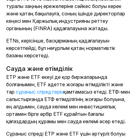
туралы заңның ережелеріне сәйкес болуы керек
және қатаң бақылауға, соның ішінде директорлар
кеңесі мен Қаржылық индустрияны реттеу
органының (FINRA) қадағалауына жатады.
ETNs, керісінше, басқарманың қадағалауын
көрсетпейді, бұл неғұрлым қатаң нормативтік
базаны көрсетеді.
Сауда және өтімділік
ETP және ETF екеуі де қор биржаларында
болғанымен, ETF әдетте жоғары өтімділікті және
тар
сұраныс спредтерін
қамтамасыз етеді
. ЕТФ-мен
салыстырғанда ЕТФ өтімділігінің жоғары болуына,
ең алдымен, сауда көлемі мен инвестициялық
ортамен бірге әрбір ETF құрайтын бағалы
қағаздардың құрамы мен сауда көлемі әсер етеді.
Сұраныс спреді ETP және ETF үшін әртүрлі болуы