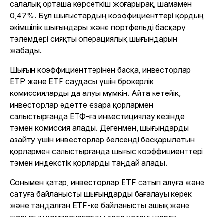
салалық орташа көрсеткіш жоғарырақ, шамамен
0,47%. Бұл шығыстардың коэффициенттері қордың
әкімшілік шығындары және портфельді басқару
төлемдері сияқты операциялық шығындарын
жабады.
Шығын коэффициенттерінен басқа, инвесторлар
ETP және ETF саудасы үшін брокерлік
комиссияларды да алуы мүмкін. Айта кетейік,
инвесторлар әдетте өзара қорлармен
салыстырғанда ЕТФ-ға инвестициялау кезінде
төмен комиссия алады. Дегенмен, шығындарды
азайту үшін инвесторлар белсенді басқарылатын
қорлармен салыстырғанда шығыс коэффициенттері
төмен индекстік қорларды таңдай алады.
Сонымен қатар, инвесторлар ETF сатып алуға және
сатуға байланысты шығындарды бағалауы керек
және таңдалған ETF-ке байланысты ашық және