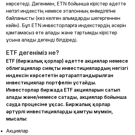
көрсетеді. Дегенмен, ETN бойынша кірістер әдетте
негізгі индекстің немесе эталонның өнімділігіне
байланысты (кез келген алымдарды шегергеннен
кейін). Бұл ETN инвесторларға индекстердің әсерін
қамтамасыз ете алады және тартымды кірістер
ұсына алады дегенді білдіреді.
ETF дегеніміз не?
ETF (биржалық қорлар) әдетте акциялар немесе
облигациялар сияқты инвестициялардың негізгі
индексін көрсететін әртараптандырылған
инвестициялар портфелін ұстайды.
Инвесторлар биржада ETF акцияларын сатып
алады және/немесе сатады, акциялар бойынша
сауда процесіне ұқсас. Биржалық қорлар
әртүрлі инвестицияларды қамтуы мүмкін,
мысалы:
Акциялар