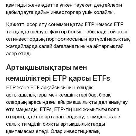
қамтиды және әдетте үлкен тәуекел деңгейлерін
қабылдауға дайын инвесторлар үшін қолайлы.
Қажетті әсер ету сонымен қатар ETP немесе ETF
таңдауда шешуші фактор болып табылады, өйткені
ол инвестордың портфолиосының әртүрлі нарықтық
жағдайларда қалай бағаланатынына айтарлықтай
әсер етеді.
Артықшылықтары мен
кемшіліктері ETP қарсы ETFs
ETP және ETF әрқайсысының өзіндік
артықшылықтары мен кемшіліктері бар, бірақ
олардың арасындағы айырмашылықты дәл анықтау
өте маңызды. ETFs, ETP-тің ішкі жиынтығы бола
отырып, әдетте әртараптандыру, өтімділік және
салық тиімділігі сияқты артықшылықтарды
қамтамасыз етеді. Олар инвестициялық