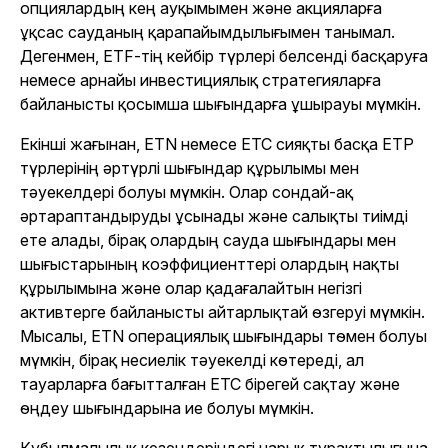
опциялардың кең ауқымымен және акцияларға
ұқсас сауданың қарапайымдылығымен танымал.
Дегенмен, ETF-тің кейбір түрлері белсенді басқаруға
немесе арнайы инвестициялық стратегияларға
байланысты қосымша шығындарға ұшырауы мүмкін.
Екінші жағынан, ETN немесе ETC сияқты басқа ETP
түрлерінің әртүрлі шығындар құрылымы мен
тәуекелдері болуы мүмкін. Олар сондай-ақ
әртараптандыруды ұсынады және салықты тиімді
ете алады, бірақ олардың сауда шығындары мен
шығыстарының коэффициенттері олардың нақты
құрылымына және олар қадағалайтын негізгі
активтерге байланысты айтарлықтай өзгеруі мүмкін.
Мысалы, ETN операциялық шығындары төмен болуы
мүмкін, бірақ несиелік тәуекелді көтереді, ал
тауарларға бағытталған ETC бірегей сақтау және
өңдеу шығындарына ие болуы мүмкін.