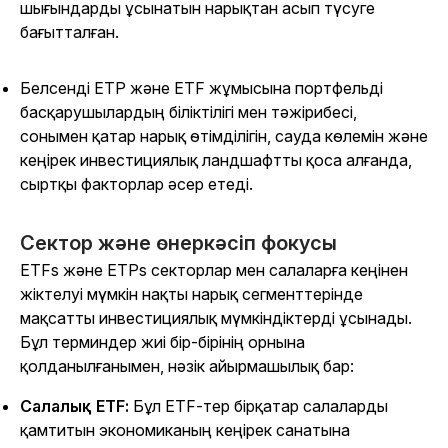
шығындарды ұсынатын нарықтан асып түсуге
бағытталған.
Белсенді ETP және ETF жұмысына портфельді
басқарушылардың біліктілігі мен тәжірибесі,
сонымен қатар нарық өтімділігін, сауда көлемін және
кеңірек инвестициялық ландшафтты қоса алғанда,
сыртқы факторлар әсер етеді.
Сектор және өнеркәсіп фокусы
ETFs және ETPs секторлар мен салаларға кеңінен
жіктелуі мүмкін нақты нарық сегменттерінде
мақсатты инвестициялық мүмкіндіктерді ұсынады.
Бұл терминдер жиі бір-бірінің орнына
қолданылғанымен, нәзік айырмашылық бар:
Салалық ETF:
Бұл ETF-тер бірқатар салаларды
қамтитын экономиканың кеңірек санатына