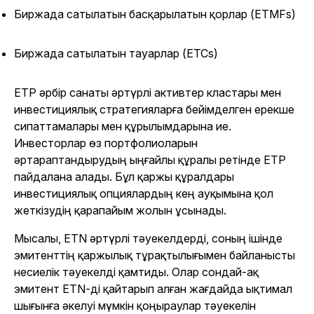
Биржада сатылатын басқарылатын қорлар (ETMFs)
Биржада сатылатын тауарлар (ETCs)
ETP әрбір санаты әртүрлі активтер кластары мен
инвестициялық стратегияларға бейімделген ерекше
сипаттамалары мен құрылымдарына ие.
Инвесторлар өз портфолиоларын
әртараптандырудың ыңғайлы құралы ретінде ETP
пайдалана алады. Бұл қаржы құралдары
инвестициялық опциялардың кең ауқымына қол
жеткізудің қарапайым жолын ұсынады.
Мысалы, ETN әртүрлі тәуекелдерді, соның ішінде
эмитенттің қаржылық тұрақтылығымен байланысты
несиелік тәуекелді қамтиды. Олар сондай-ақ
эмитент ETN-ді қайтарып алған жағдайда ықтимал
шығынға әкелуі мүмкін қоңыраулар тәуекелін