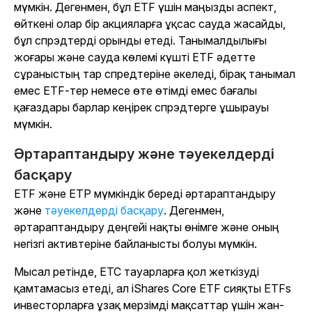
мүмкін. Дегенмен, бұл ETF үшін маңызды аспект,
өйткені олар бір акцияларға ұқсас сауда жасайды,
бұл спрэдтерді орынды етеді. Танымалдылығы
жоғары және сауда көлемі күшті ETF әдетте
сұраныстың тар спредтеріне әкеледі, бірақ танымал
емес ETF-тер немесе өте өтімді емес бағалы
қағаздары барлар кеңірек спрэдтерге ұшырауы
мүмкін.
Әртараптандыру және тәуекелдерді
басқару
ETF және ETP мүмкіндік береді әртараптандыру
және
тәуекелдерді басқару
. Дегенмен,
әртараптандыру деңгейі нақты өнімге және оның
негізгі активтеріне байланысты болуы мүмкін.
Мысал ретінде, ETC тауарларға қол жеткізуді
қамтамасыз етеді, ал iShares Core ETF сияқты ETFs
инвесторларға ұзақ мерзімді мақсаттар үшін жан-