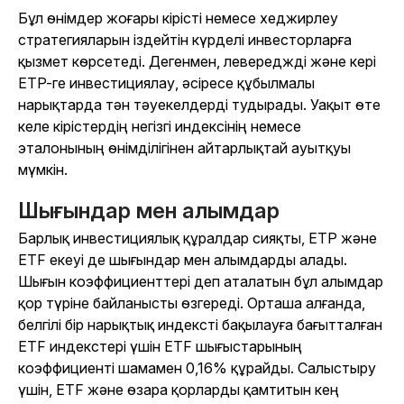
Бұл өнімдер жоғары кірісті немесе хеджирлеу
стратегияларын іздейтін күрделі инвесторларға
қызмет көрсетеді. Дегенмен, левереджді және кері
ETP-ге инвестициялау, әсіресе құбылмалы
нарықтарда тән тәуекелдерді тудырады. Уақыт өте
келе кірістердің негізгі индексінің немесе
эталонының өнімділігінен айтарлықтай ауытқуы
мүмкін.
Шығындар мен алымдар
Барлық инвестициялық құралдар сияқты, ETP және
ETF екеуі де шығындар мен алымдарды алады.
Шығын коэффициенттері деп аталатын бұл алымдар
қор түріне байланысты өзгереді. Орташа алғанда,
белгілі бір нарықтық индексті бақылауға бағытталған
ETF индекстері үшін ETF шығыстарының
коэффициенті шамамен 0,16% құрайды. Салыстыру
үшін, ETF және өзара қорларды қамтитын кең