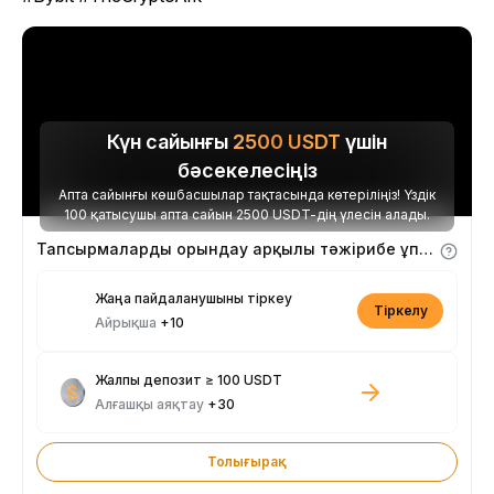
Күн сайынғы
2500
USDT
үшін
бәсекелесіңіз
Апта сайынғы көшбасшылар тақтасында көтеріліңіз! Үздік
100 қатысушы апта сайын 2500 USDT-дің үлесін алады.
Тапсырмаларды орындау арқылы тәжірибе ұпайларын алыңыз
Жаңа пайдаланушыны тіркеу
Тіркелу
Айрықша
+10
Жалпы депозит ≥ 100 USDT
Алғашқы аяқтау
+30
Толығырақ