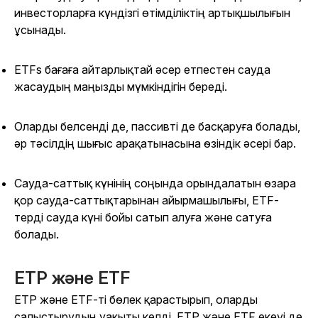
инвесторларға күндізгі өтімділіктің артықшылығын
ұсынады.
ETFs бағаға айтарлықтай әсер етпестен сауда
жасаудың маңызды мүмкіндігін береді.
Оларды белсенді де, пассивті де басқаруға болады,
әр тәсілдің шығыс арақатынасына өзіндік әсері бар.
Сауда-саттық күнінің соңында орындалатын өзара
қор сауда-саттықтарынан айырмашылығы, ETF-
терді сауда күні бойы сатып алуға және сатуға
болады.
ETP және ETF
ETP және ETF-ті бөлек қарастырып, оларды
салыстырудың уақыты келді. ETP және ETF екеуі де