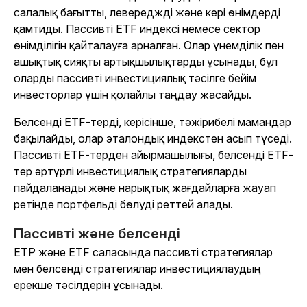
салалық бағытты, левереджді және кері өнімдерді
қамтиды. Пассивті ETF индексі немесе сектор
өнімділігін қайталауға арналған. Олар үнемділік пен
ашықтық сияқты артықшылықтарды ұсынады, бұл
оларды пассивті инвестициялық тәсілге бейім
инвесторлар үшін қолайлы таңдау жасайды.
Белсенді ETF-терді, керісінше, тәжірибелі мамандар
бақылайды, олар эталондық индекстен асып түседі.
Пассивті ETF-терден айырмашылығы, белсенді ETF-
тер әртүрлі инвестициялық стратегияларды
пайдаланады және нарықтық жағдайларға жауап
ретінде портфельді бөлуді реттей алады.
Пассивті және белсенді
ETP және ETF саласында пассивті стратегиялар
мен белсенді стратегиялар инвестициялаудың
ерекше тәсілдерін ұсынады.