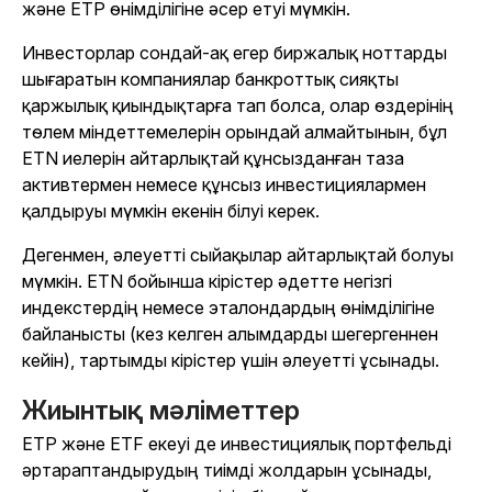
және ETP өнімділігіне әсер етуі мүмкін.
Инвесторлар сондай-ақ егер биржалық ноттарды
шығаратын компаниялар банкроттық сияқты
қаржылық қиындықтарға тап болса, олар өздерінің
төлем міндеттемелерін орындай алмайтынын, бұл
ETN иелерін айтарлықтай құнсызданған таза
активтермен немесе құнсыз инвестициялармен
қалдыруы мүмкін екенін білуі керек.
Дегенмен, әлеуетті сыйақылар айтарлықтай болуы
мүмкін. ETN бойынша кірістер әдетте негізгі
индекстердің немесе эталондардың өнімділігіне
байланысты (кез келген алымдарды шегергеннен
кейін), тартымды кірістер үшін әлеуетті ұсынады.
Жиынтық мәліметтер
ETP және ETF екеуі де инвестициялық портфельді
әртараптандырудың тиімді жолдарын ұсынады,