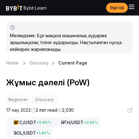
Bybit Learn
Sign Up
Мәлімдеме: Бұл мақала машиналық аударма
арқылықазақ тіліне аударылды. Нақтыланған нұсқа
кейінірек жарияланады.
Home
Glossary
Current Page
Жұмыс дәлелі (PoW)
Beginner
Glossary
17 нау 2022
2 min read
2,030
BTC
/USDT
ETH
/USDT
+
0.90
%
+
0.50
%
SOL
/USDT
+
1.40
%