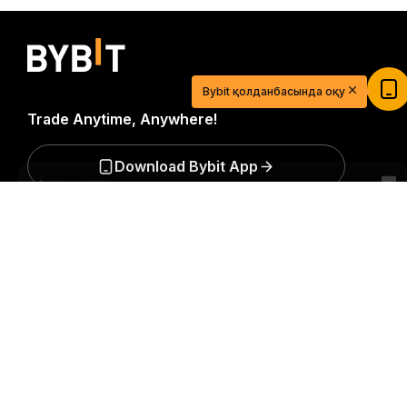
$20 USDT-мен сауда сапарыңызды
бастаңыз
Bybit қолданбасында оқу
Қазір тіркеліп, депозит салып 20$ алыңыз
Trade Anytime, Anywhere!
Қосылу
Download Bybit App
Егжей-тегжейлі қорытынды
Крипто әлеміне қатысты маңызды түсініктер мен
талдауларды бірінші болып алыңыз: біздің
ақпараттық бюллетеньге қазір
жазылыңыз.
Инвестициялардың барлық түрлері,
инвестицияланған соманың барлығын жоғалту
қаупін қоса алғанда, тәуекелдерге ие. Мұндай
әрекеттер барлығына сәйкес келмеуі мүмкін.
Жазылу