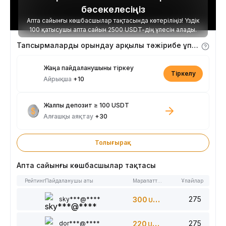
бәсекелесіңіз
Апта сайынғы көшбасшылар тақтасында көтеріліңіз! Үздік
100 қатысушы апта сайын 2500 USDT-дің үлесін алады.
Тапсырмаларды орындау арқылы тәжірибе ұпайларын алыңыз
Жаңа пайдаланушыны тіркеу
Тіркелу
Айрықша
+10
Жалпы депозит ≥ 100 USDT
Алғашқы аяқтау
+30
Толығырақ
Апта сайынғы көшбасшылар тақтасы
Рейтинг
Пайдаланушы аты
Марапаттар
Ұпайлар
275
sky***@****
300
USDT
275
dor***@****
220
USDT