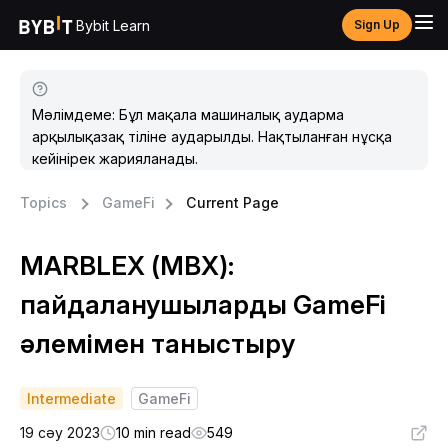
Bybit Learn
Sign Up
Мәлімдеме: Бұл мақала машиналық аударма
арқылықазақ тіліне аударылды. Нақтыланған нұсқа
кейінірек жарияланады.
Topics
GameFi
Current Page
MARBLEX (MBX):
пайдаланушыларды GameFi
әлемімен таныстыру
Intermediate
GameFi
19 сәу 2023
10 min read
549