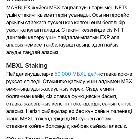
MARBLEX жүйесі MBX таңбалауыштары мен NFTs
үшін стекинг қызметтерін ұсынады. Осы интерфейс
арқылы ставкаға түскен кез келген өнім белгілі бір
уақытқа құлыпталады. Стакинг кезеңінде сіз NFT
деңгейін көтеру үшін пайдаланылатын EXP ала
аласыз немесе таңбалауыштарыңыздан пайыз
алуды таңдай аласыз.
MBXL Staking
Пайдаланушыларға
50 000 MBXL дейін
ставка қоюға
рұқсат етіледі. Стакингке қатысу үшін алдымен MBX
әмияныңызды жасауыңыз керек. Сізде әмиян
болғаннан кейін, сіз ставка функциясын басып,
ставка жасағыңыз келетін токендердің санын енгізе
аласыз. Негізгі сыйақылар әр бес күн сайын төленеді
және MBXL токендеріңізді 90 күннен астам
ставкаға қойған болсаңыз, көбірек сыйақы аласыз.