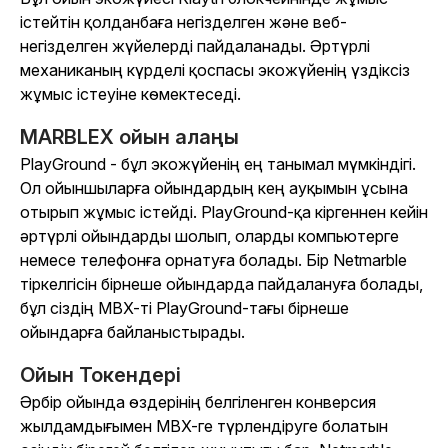
істейтін қолданбаға негізделген және веб-
негізделген жүйелерді пайдаланады. Әртүрлі
механиканың күрделі қоспасы экожүйенің үздіксіз
жұмыс істеуіне көмектеседі.
MARBLEX ойын алаңы
PlayGround - бұл экожүйенің ең танымал мүмкіндігі.
Ол ойыншыларға ойындардың кең ауқымын ұсына
отырып жұмыс істейді. PlayGround-қа кіргеннен кейін
әртүрлі ойындарды шолып, оларды компьютерге
немесе телефонға орнатуға болады. Бір Netmarble
тіркелгісін бірнеше ойындарда пайдалануға болады,
бұл сіздің MBX-ті PlayGround-тағы бірнеше
ойындарға байланыстырады.
Ойын Токендері
Әрбір ойында өздерінің белгіленген конверсия
жылдамдығымен MBX-ге түрлендіруге болатын