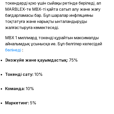
токендерді қою үшін сыйақы ретінде беріледі, ал
MARBLEX-те MBX-ті қайта сатып алу және жағу
бағдарламасы бар. Бұл шаралар инфляцияны
тоқтатуға және нарықты ынталандыруды
жалғастыруға көмектеседі.
MBX 1 миллиард токенді құрайтын максималды
айналымдық ұсынысқа ие. Бұл белгілер келесідей
бөлінеді
:
Экожүйе және қауымдастық:
75%
Токенді сату:
10%
Команда:
10%
Маркетинг:
5%