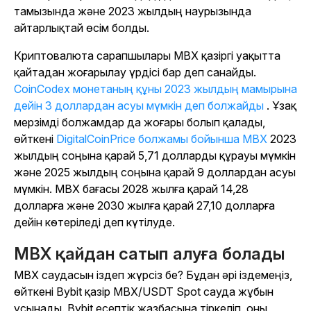
тамызында және 2023 жылдың наурызында
айтарлықтай өсім болды.
Криптовалюта сарапшылары MBX қазіргі уақытта
қайтадан жоғарылау үрдісі бар деп санайды.
CoinCodex монетаның құны 2023 жылдың мамырына
дейін 3 доллардан асуы мүмкін деп болжайды
. Ұзақ
мерзімді болжамдар да жоғары болып қалады,
өйткені
DigitalCoinPrice болжамы бойынша MBX
2023
жылдың соңына қарай 5,71 долларды құрауы мүмкін
және 2025 жылдың соңына қарай 9 доллардан асуы
мүмкін. MBX бағасы 2028 жылға қарай 14,28
долларға және 2030 жылға қарай 27,10 долларға
дейін көтеріледі деп күтілуде.
MBX қайдан сатып алуға болады
MBX саудасын іздеп жүрсіз бе? Бұдан әрі іздемеңіз,
өйткені Bybit қазір MBX/USDT Spot сауда жұбын
ұсынады. Bybit есептік жазбасына тіркеліп, оны