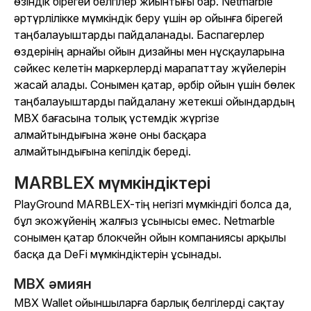
өзіндік бірегей белгілер жиынтығы бар. Netmarble
әртүрлілікке мүмкіндік беру үшін әр ойынға бірегей
таңбалауыштарды пайдаланады. Баспагерлер
өздерінің арнайы ойын дизайны мен нұсқауларына
сәйкес келетін маркерлерді марапаттау жүйелерін
жасай алады. Сонымен қатар, әрбір ойын үшін бөлек
таңбалауыштарды пайдалану жетекші ойындардың
MBX бағасына толық үстемдік жүргізе
алмайтындығына және оны басқара
алмайтындығына кепілдік береді.
MARBLEX мүмкіндіктері
PlayGround MARBLEX-тің негізгі мүмкіндігі болса да,
бұл экожүйенің жалғыз ұсынысы емес. Netmarble
сонымен қатар блокчейн ойын компаниясы арқылы
басқа да DeFi мүмкіндіктерін ұсынады.
MBX әмиян
MBX Wallet ойыншыларға барлық белгілерді сақтау