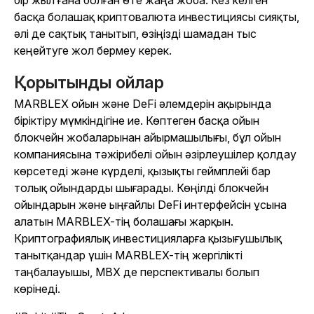
бір жыл ғана болған өте жаңа жоба. Кез келген
басқа болашақ криптовалюта инвестициясы сияқты,
әлі де сақтық танытып, өзіңізді шамадан тыс
кеңейтуге жол бермеу керек.
Қорытынды ойлар
MARBLEX ойын және DeFi әлемдерін ақырында
біріктіру мүмкіндігіне ие. Көптеген басқа ойын
блокчейн жобаларынан айырмашылығы, бұл ойын
компаниясына тәжірибелі ойын әзірлеушілер қолдау
көрсетеді және күрделі, қызықты геймплейі бар
толық ойындарды шығарады. Көңілді блокчейн
ойындарын және ыңғайлы DeFi интерфейсін ұсына
алатын MARBLEX-тің болашағы жарқын.
Криптографиялық инвестицияларға қызығушылық
танытқандар үшін MARBLEX-тің жергілікті
таңбалауышы, MBX де перспективалы болып
көрінеді.