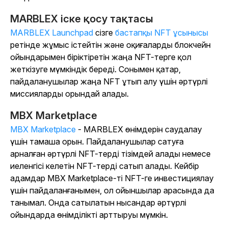
MARBLEX іске қосу тақтасы
MARBLEX Launchpad
сізге
бастапқы NFT ұсынысы
ретінде жұмыс істейтін және оқиғаларды блокчейн
ойындарымен біріктіретін жаңа NFT-терге қол
жеткізуге мүмкіндік береді. Сонымен қатар,
пайдаланушылар жаңа NFT ұтып алу үшін әртүрлі
миссияларды орындай алады.
MBX Marketplace
MBX Marketplace
- MARBLEX өнімдерін саудалау
үшін тамаша орын. Пайдаланушылар сатуға
арналған әртүрлі NFT-терді тізімдей алады немесе
иеленгісі келетін NFT-терді сатып алады. Кейбір
адамдар MBX Marketplace-ті NFT-ге инвестициялау
үшін пайдаланғанымен, ол ойыншылар арасында да
танымал. Онда сатылатын нысандар әртүрлі
ойындарда өнімділікті арттыруы мүмкін.