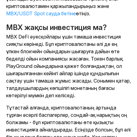
криптовалютамен қаржыландырыңыз және
MBX/USDT Spot сауда бетіне
өтіңіз.
MBX жақсы инвестиция ма?
MBX DeFi әуесқойлары үшін тамаша инвестиция
сияқты көрінеді. Бұл криптовалютаны әлі де ең
үлкен блокчейн ойындарын шығаруға дайын өте
беделді ойын компаниясы жасаған. Токен барлық
PlayGround ойындарына қажет болғандықтан, ол
шығарылғаннан кейінгі айлар ішінде құндылығын
сақтау үшін тамаша жұмыс жасады. Сонымен қатар,
талдаушылардың көпшілігі монетаның бағасы
көтерілуі мүмкін деп келіседі.
Тұтастай алғанда, криптовалютаның артында
тұрған әсерлі баспагерлер, сондай-ақ нарықтың оң
болжамы - бұл криптовалютаны өте қызықты
инвестицияға айналдырады. Есіңізде болсын, бұл әлі