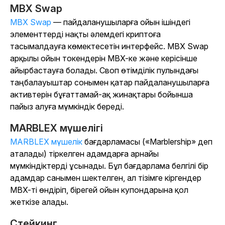
MBX Swap
MBX Swap
— пайдаланушыларға ойын ішіндегі
элементтерді нақты әлемдегі криптоға
тасымалдауға көмектесетін интерфейс. MBX Swap
арқылы ойын токендерін MBX-ке және керісінше
айырбастауға болады. Своп өтімділік пулындағы
таңбалауыштар сонымен қатар пайдаланушыларға
активтерін бұғаттамай-ақ жинақтары бойынша
пайыз алуға мүмкіндік береді.
MARBLEX мүшелігі
MARBLEX мүшелік
бағдарламасы («Marblership» деп
аталады) тіркелген адамдарға арнайы
мүмкіндіктерді ұсынады. Бұл бағдарлама белгілі бір
адамдар санымен шектелген, ал тізімге кіргендер
MBX-ті өндіріп, бірегей ойын купондарына қол
жеткізе алады.
Стейкинг