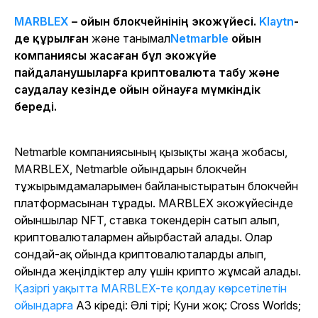
MARBLEX
– ойын блокчейнінің экожүйесі.
Klaytn
-
де құрылған
және танымал
Netmarble
ойын
компаниясы жасаған бұл экожүйе
пайдаланушыларға криптовалюта табу және
саудалау кезінде ойын ойнауға мүмкіндік
береді.
Netmarble компаниясының қызықты жаңа жобасы,
MARBLEX, Netmarble ойындарын блокчейн
тұжырымдамаларымен байланыстыратын блокчейн
платформасынан тұрады. MARBLEX экожүйесінде
ойыншылар NFT, ставка токендерін сатып алып,
криптовалюталармен айырбастай алады. Олар
сондай-ақ ойында криптовалюталарды алып,
ойында жеңілдіктер алу үшін крипто жұмсай алады.
Қазіргі уақытта MARBLEX-те қолдау көрсетілетін
ойындарға
A3 кіреді: Әлі тірі; Куни жоқ: Cross Worlds;