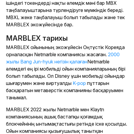
ішіндегі токендерді нақты әлемдік мәні бар MBX
таңбалауыштарына түрлендіруге мүмкіндік береді.
MBXL жеке таңбалауыш болып табылады және тек
MARBLEX экожүйесінде бар.
MARBLEX тарихы
MARBLEX ойынының экожүйесін Оңтүстік Кореяда
орналасқан Netmarble компаниясы жасаған.
2000
жылы Bang Jun-hyuk негізін қалаған
Netmarble
әлемдегі ең ірі мобильді ойын компанияларының бірі
болып табылады. Ол Disney үшін мобильді ойындар
шығарумен және виртуалды
K-pop
пұттарын
басқаратын метаверстік компанияны басқаруымен
танымал.
MARBLEX 2022 жылы Netmarble мен Klaytn
компаниясының ашық бастапқы қоғамдық
блокчейнінің ынтымақтастығы ретінде іске қосылды.
Ойын компаниясы қызығушылық танытқан