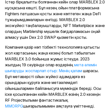
Істер бірқалыпты болғаннан кейін олар MARBLEX 2.0
нұсқасына көшті. Бұл кезең ойын платформасына
Fighters патшасын
қосты және көптеген жаңа DeFi
тұжырымдамаларын енгізді. MARBLEX 2.0
экожүйесі таңбалауыштарды, NFT Marketplace және
олардың Marblership мүшелік бағдарламасын оңай
алмасу үшін Dex 2.0 SWAP қызметін қосты.
Компания қазір көп тізбекті технологияға қатысты
жол картасының жаңа кезеңі болып табылатын
MARBLEX 3.0 бойынша жұмыс істеуде. 2023
жылдың 19 сәуірінде олар өздерінің
мета әлемін
шығаруды жоспарлап отыр: Менің қалам
шарасы.
Бұл метаверсті ойын жүйесі адамдарға өз
орындарын құруға және метаәлемдегі
ойыншылармен байланысуға мүмкіндік береді. Осы
іске қосылғаннан кейін MARBLEX өзінің 2.0 кезеңін
RF Project
ғылыми фантастикалық
MMORPG
шығарылымымен аяқтауға үміттенеді.