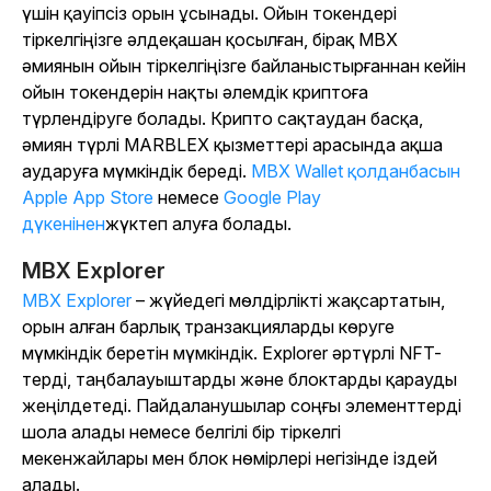
үшін қауіпсіз орын ұсынады. Ойын токендері
тіркелгіңізге әлдеқашан қосылған, бірақ MBX
әмиянын ойын тіркелгіңізге байланыстырғаннан кейін
ойын токендерін нақты әлемдік криптоға
түрлендіруге болады. Крипто сақтаудан басқа,
әмиян түрлі MARBLEX қызметтері арасында ақша
аударуға мүмкіндік береді.
MBX Wallet қолданбасын
Apple App Store
немесе
Google Play
дүкенінен
жүктеп алуға болады.
MBX Explorer
MBX Explorer
– жүйедегі мөлдірлікті жақсартатын,
орын алған барлық транзакцияларды көруге
мүмкіндік беретін мүмкіндік. Explorer әртүрлі NFT-
терді, таңбалауыштарды және блоктарды қарауды
жеңілдетеді. Пайдаланушылар соңғы элементтерді
шола алады немесе белгілі бір тіркелгі
мекенжайлары мен блок нөмірлері негізінде іздей
алады.