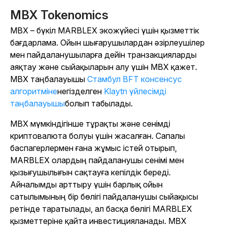
MBX Tokenomics
MBX – бүкіл MARBLEX экожүйесі үшін қызметтік
бағдарлама. Ойын шығарушылардан әзірлеушілер
мен пайдаланушыларға дейін транзакцияларды
аяқтау және сыйақыларын алу үшін MBX қажет.
MBX таңбалауышы
Стамбул BFT консенсус
алгоритміне
негізделген
Klaytn үйлесімді
таңбалауышы
болып табылады.
MBX мүмкіндігінше тұрақты және сенімді
криптовалюта болуы үшін жасалған. Сапалы
баспагерлермен ғана жұмыс істей отырып,
MARBLEX олардың пайдаланушы сенімі мен
қызығушылығын сақтауға кепілдік береді.
Айналымды арттыру үшін барлық ойын
сатылымының бір бөлігі пайдаланушы сыйақысы
ретінде таратылады, ал басқа бөлігі MARBLEX
қызметтеріне қайта инвестицияланады. MBX