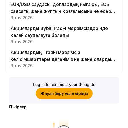
EUR/USD саудасы: доллардың нығаюы, ЕОБ
саясаты және жұптың қозғалысына не әсер
етеді
6 там 2026
Акцияларды Bybit TradFi мерзімсіздерінде
қалай саудалауға болады
6 там 2026
Акциялардың TradFi мерзімсіз
келісімшарттары дегеніміз не және оларды
Bybit платформасында неге саудалау керек?
6 там 2026
Log in to comment your thoughts
Жауап беру үшін кіріңіз
Пікірлер