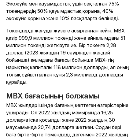
Экожүйе мен қауымдастық үшін сақталған 75%
токендердің 50% қауымдастық қорына, 40%
экожүйе қорына және 10% басқаларға бөлінеді.
Токендерді жағуды жүзеге асырғаннан кейін, MBX
қазір 999,9 миллион токенді және айналымдағы 51
миллион токенді жеткізуге ие. Бір токенге 2,28
доллар (2023 жылдың 19 сәуіріндегі жағдай
бойынша) ағымдағы бағасы бойынша MBX-тің
нарықтық капиталы 118 миллион долларды, ал оның
толық сұйылтылған құны 2,3 миллиард долларды
құрайды.
MBX бағасының болжамы
MBX жылдар ішінде бағаның көптеген өзгерістеріне
ұшырады. Ол 2022 жылдың мамырында 16,25
долларға іске қосылды және 2022 жылдың 30
маусымында 20,74 долларға жеткен. Содан бері
баға бірте-бірте төмендеді, дегенмен 2022 жылдың