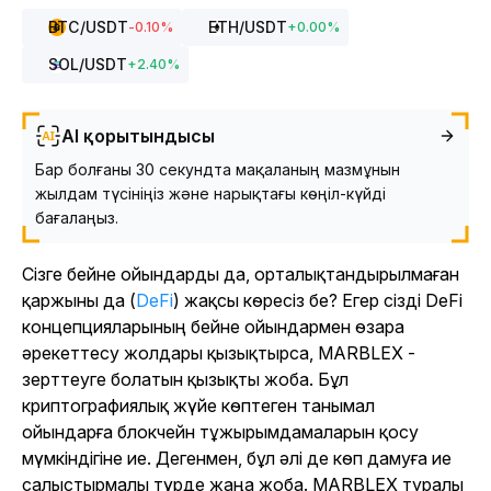
BTC
/USDT
ETH
/USDT
-0.10
%
+
0.00
%
SOL
/USDT
+
2.40
%
AI қорытындысы
Бар болғаны 30 секундта мақаланың мазмұнын
жылдам түсініңіз және нарықтағы көңіл-күйді
бағалаңыз.
Сізге бейне ойындарды да, орталықтандырылмаған
қаржыны да (
DeFi
) жақсы көресіз бе? Егер сізді DeFi
концепцияларының бейне ойындармен өзара
әрекеттесу жолдары қызықтырса, MARBLEX -
зерттеуге болатын қызықты жоба. Бұл
криптографиялық жүйе көптеген танымал
ойындарға блокчейн тұжырымдамаларын қосу
мүмкіндігіне ие. Дегенмен, бұл әлі де көп дамуға ие
салыстырмалы түрде жаңа жоба. MARBLEX туралы