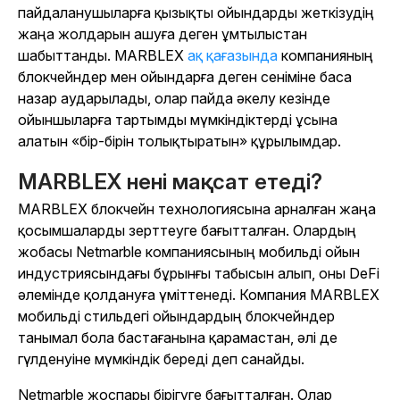
пайдаланушыларға қызықты ойындарды жеткізудің
жаңа жолдарын ашуға деген ұмтылыстан
шабыттанды. MARBLEX
ақ қағазында
компанияның
блокчейндер мен ойындарға деген сеніміне баса
назар аударылады, олар пайда әкелу кезінде
ойыншыларға тартымды мүмкіндіктерді ұсына
алатын «бір-бірін толықтыратын» құрылымдар.
MARBLEX нені мақсат етеді?
MARBLEX блокчейн технологиясына арналған жаңа
қосымшаларды зерттеуге бағытталған. Олардың
жобасы Netmarble компаниясының мобильді ойын
индустриясындағы бұрынғы табысын алып, оны DeFi
әлемінде қолдануға үміттенеді. Компания MARBLEX
мобильді стильдегі ойындардың блокчейндер
танымал бола бастағанына қарамастан, әлі де
гүлденуіне мүмкіндік береді деп санайды.
Netmarble жоспары бірігуге бағытталған. Олар