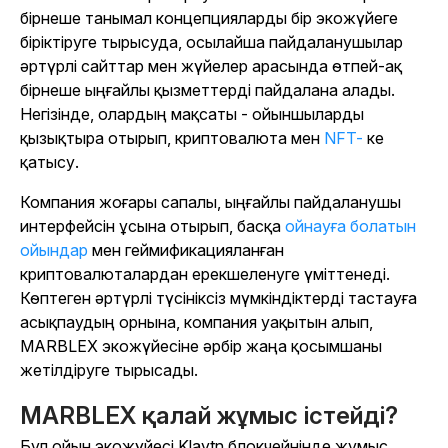
бірнеше танымал концепцияларды бір экожүйеге
біріктіруге тырысуда, осылайша пайдаланушылар
әртүрлі сайттар мен жүйелер арасында өтпей-ақ
бірнеше ыңғайлы қызметтерді пайдалана алады.
Негізінде, олардың мақсаты - ойыншыларды
қызықтыра отырып, криптовалюта мен
NFT-
ке
қатысу.
Компания жоғары сапалы, ыңғайлы пайдаланушы
интерфейсін ұсына отырып, басқа
ойнауға болатын
ойындар
мен геймификацияланған
криптовалюталардан ерекшеленуге үміттенеді.
Көптеген әртүрлі түсініксіз мүмкіндіктерді тастауға
асықпаудың орнына, компания уақытын алып,
MARBLEX экожүйесіне әрбір жаңа қосымшаны
жетілдіруге тырысады.
MARBLEX қалай жұмыс істейді?
Бұл ойын экожүйесі Klaytn блокчейнінде жұмыс