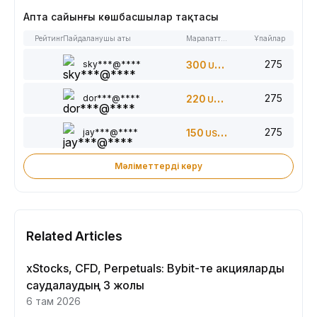
Апта сайынғы көшбасшылар тақтасы
Рейтинг
Пайдаланушы аты
Марапаттар
Ұпайлар
275
sky***@****
300
USDT
275
dor***@****
220
USDT
275
jay***@****
150
USDT
Мәліметтерді көру
Related Articles
xStocks, CFD, Perpetuals: Bybit-те акцияларды
саудалаудың 3 жолы
6 там 2026