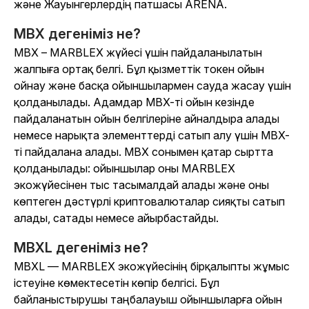
және
Жауынгерлердің патшасы ARENA.
MBX дегеніміз не?
MBX – MARBLEX жүйесі үшін пайдаланылатын
жалпыға ортақ белгі. Бұл қызметтік токен ойын
ойнау және басқа ойыншылармен сауда жасау үшін
қолданылады. Адамдар MBX-ті ойын кезінде
пайдаланатын ойын белгілеріне айналдыра алады
немесе нарықта элементтерді сатып алу үшін MBX-
ті пайдалана алады. MBX сонымен қатар сыртта
қолданылады: ойыншылар оны MARBLEX
экожүйесінен тыс тасымалдай алады және оны
көптеген дәстүрлі криптовалюталар сияқты сатып
алады, сатады немесе айырбастайды.
MBXL дегеніміз не?
MBXL — MARBLEX экожүйесінің бірқалыпты жұмыс
істеуіне көмектесетін көпір белгісі. Бұл
байланыстырушы таңбалауыш ойыншыларға ойын