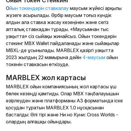
Ойын Токен Стейкинг
Ойын токендерін ставкалау
маусым жүйесі арқылы
жүзеге асырылады. Әрбір маусым тоғыз күндік
алдын ала ставка жасау кезеңінен және сегіз
апталық ставкадан тұрады. «Маусымнан тыс
уақытта» сіз сыйақы жинайсыз. Ойын токендерін
стекинг MBX Wallet пайдаланады және сыйақылар
MBXL-де ұсынылады. MARBLEX қазіргі уақытта
2023 жылдың 22 мамырына дейін
4-маусым
ойын
токенін ставкасын өткізуде.
MARBLEX жол картасы
MARBLEX ойын компаниясының жол картасы үш
бөлек кезеңді қамтиды. Олар MBX таңбалауышын
әзірлеуден және платформаны
A3 форматында іске
қосудан тұратын MARBLEX 1.0 нұсқасынан
басталды: Әлі тірі
және
Ни но Куни: Cross Worlds
-
олардың алғашқы ойындары.