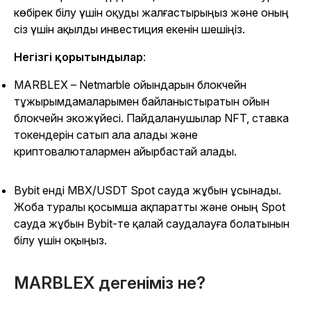
көбірек білу үшін оқуды жалғастырыңыз және оның
сіз үшін ақылды инвестиция екенін шешіңіз.
Негізгі қорытындылар
:
MARBLEX – Netmarble ойындарын блокчейн
тұжырымдамаларымен байланыстыратын ойын
блокчейн экожүйесі. Пайдаланушылар NFT, ставка
токендерін сатып ала алады және
криптовалюталармен айырбастай алады.
Bybit енді MBX/USDT Spot сауда жұбын ұсынады.
Жоба туралы қосымша ақпаратты және оның Spot
сауда жұбын Bybit-те қалай саудалауға болатынын
білу үшін оқыңыз.
MARBLEX дегеніміз не?