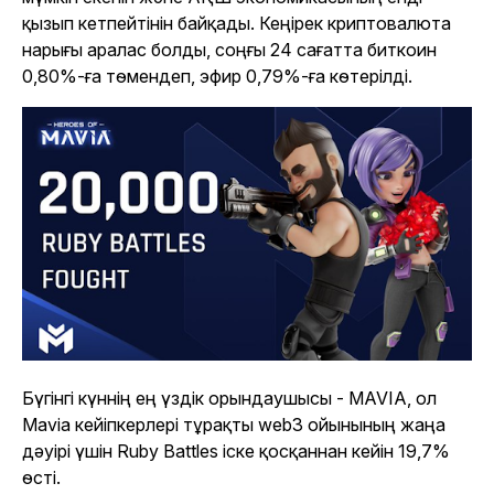
қызып кетпейтінін байқады. Кеңірек криптовалюта
нарығы аралас болды, соңғы 24 сағатта биткоин
0,80%-ға төмендеп, эфир 0,79%-ға көтерілді.
Бүгінгі күннің ең үздік орындаушысы - MAVIA, ол
Mavia кейіпкерлері тұрақты web3 ойынының жаңа
дәуірі үшін Ruby Battles іске қосқаннан кейін 19,7%
өсті.