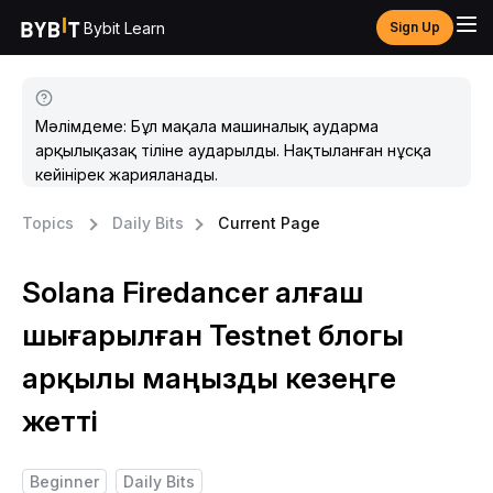
Bybit Learn
Sign Up
Мәлімдеме: Бұл мақала машиналық аударма
арқылықазақ тіліне аударылды. Нақтыланған нұсқа
кейінірек жарияланады.
Topics
Daily Bits
Current Page
Solana Firedancer алғаш
шығарылған Testnet блогы
арқылы маңызды кезеңге
жетті
Beginner
Daily Bits