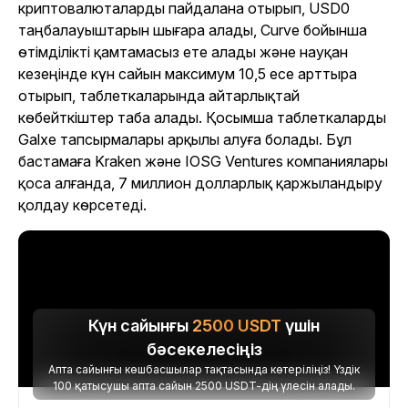
криптовалюталарды пайдалана отырып, USD0
таңбалауыштарын шығара алады, Curve бойынша
өтімділікті қамтамасыз ете алады және науқан
кезеңінде күн сайын максимум 10,5 есе арттыра
отырып, таблеткаларында айтарлықтай
көбейткіштер таба алады. Қосымша таблеткаларды
Galxe тапсырмалары арқылы алуға болады. Бұл
бастамаға Kraken және IOSG Ventures компаниялары
қоса алғанда, 7 миллион долларлық қаржыландыру
қолдау көрсетеді.
Күн сайынғы
2500
USDT
үшін
бәсекелесіңіз
Апта сайынғы көшбасшылар тақтасында көтеріліңіз! Үздік
100 қатысушы апта сайын 2500 USDT-дің үлесін алады.