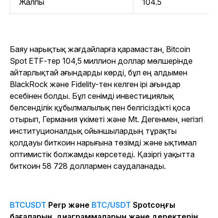
Жалпы
104.5
Баяу нарықтық жағдайларға қарамастан, Bitcoin
Spot ETF-тер 104,5 миллион доллар мөлшерінде
айтарлықтай ағындарды көрді, бұл ең алдымен
BlackRock және Fidelity-тен келген ірі ағындар
есебінен болды. Бұл сенімді инвестициялық
белсенділік құбылмалылық пен белгісіздікті қоса
отырып, Германия үкіметі және Mt. Дегенмен, негізгі
институционалдық ойыншылардың тұрақты
қолдауы биткоин нарығына төзімді және ықтимал
оптимистік болжамды көрсетеді. Қазіргі уақытта
биткоин 58 728 доллармен саудаланады.
BTCUSDT
Perp және
BTC/USDT
Spotсоңғы
бағаларын, диаграммаларын және деректерін