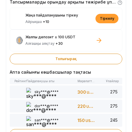
Тапсырмаларды орындау арқылы тәжірибе ұпайларын алыңыз
Жаңа пайдаланушыны тіркеу
Тіркелу
Айрықша
+10
Жалпы депозит ≥ 100 USDT
Алғашқы аяқтау
+30
Толығырақ
Апта сайынғы көшбасшылар тақтасы
Рейтинг
Пайдаланушы аты
Марапаттар
Ұпайлар
275
sky***@****
300
USDT
275
dor***@****
220
USDT
245
san***@****
150
USDT