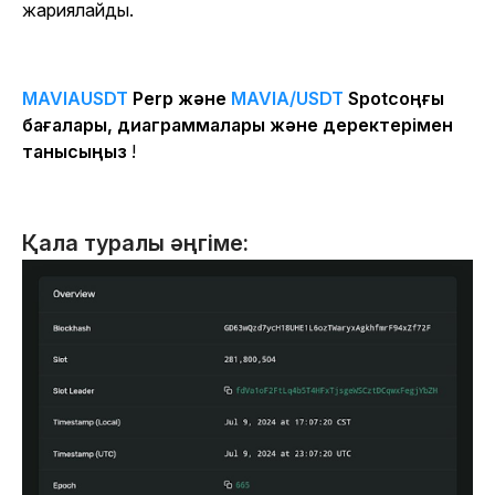
жариялайды.
MAVIAUSDT
Perp және
MAVIA/USDT
Spotсоңғы
бағалары, диаграммалары және деректерімен
танысыңыз
!
Қала туралы әңгіме: