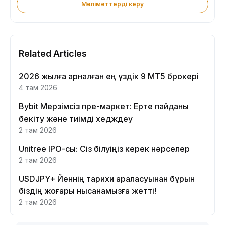
Мәліметтерді көру
Related Articles
2026 жылға арналған ең үздік 9 MT5 брокері
4 там 2026
Bybit Мерзімсіз пре-маркет: Ерте пайданы
бекіту және тиімді хедждеу
2 там 2026
Unitree IPO-сы: Сіз білуіңіз керек нәрселер
2 там 2026
USDJPY+ Йеннің тарихи араласуынан бұрын
біздің жоғары нысанамызға жетті!
2 там 2026