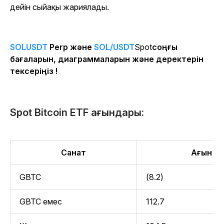
дейін сыйақы жариялады.
SOLUSDT
Perp және
SOL/USDT
Spot
соңғы
бағаларын, диаграммаларын және деректерін
тексеріңіз !
Spot Bitcoin ETF ағындары:
Санат
Ағын (м
GBTC
(8.2)
GBTC емес
112.7