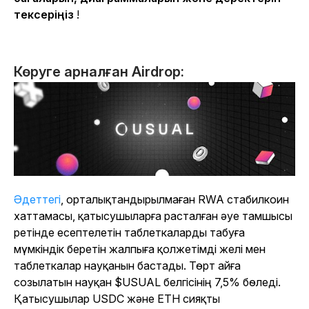
тексеріңіз
!
Көруге арналған Airdrop:
Әдеттегі
, орталықтандырылмаған RWA стабилкоин
хаттамасы, қатысушыларға расталған әуе тамшысы
ретінде есептелетін таблеткаларды табуға
мүмкіндік беретін жалпыға қолжетімді желі мен
таблеткалар науқанын бастады. Төрт айға
созылатын науқан $USUAL белгісінің 7,5% бөледі.
Қатысушылар USDC және ETH сияқты