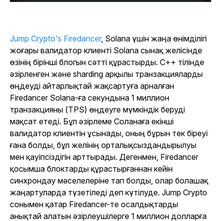
Jump Crypto's Firedancer
, Solana үшін жаңа өнімділігі
жоғары валидатор клиенті Solana сынақ желісінде
өзінің бірінші блогын сәтті құрастырды. C++ тілінде
әзірленген және sharding арқылы транзакцияларды
өңдеуді айтарлықтай жақсартуға арналған
Firedancer Solana-ға секундына 1 миллион
транзакцияны (TPS) өңдеуге мүмкіндік беруді
мақсат етеді. Бұл әзірлеме Соланаға екінші
валидатор клиентін ұсынады, оның бұрын тек біреуі
ғана болды, бұл желінің орталықсыздандырылуы
мен қауіпсіздігін арттырады. Дегенмен, Firedancer
қосымша блоктарды құрастырғаннан кейін
синхрондау мәселелеріне тап болды, олар болашақ
жаңартуларда түзетіледі деп күтілуде. Jump Crypto
сонымен қатар Firedancer-те осалдықтарды
анықтай алатын әзірлеушілерге 1 миллион долларға