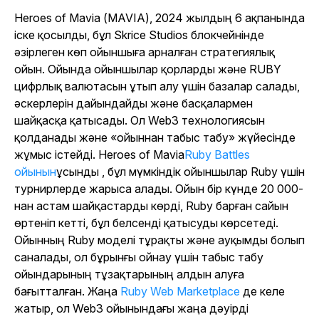
Heroes of Mavia (MAVIA), 2024 жылдың 6 ақпанында
іске қосылды, бұл Skrice Studios блокчейнінде
әзірлеген көп ойыншыға арналған стратегиялық
ойын. Ойында ойыншылар қорларды және RUBY
цифрлық валютасын ұтып алу үшін базалар салады,
әскерлерін дайындайды және басқалармен
шайқасқа қатысады. Ол Web3 технологиясын
қолданады және «ойыннан табыс табу» жүйесінде
жұмыс істейді. Heroes of Mavia
Ruby Battles
ойынын
ұсынды , бұл мүмкіндік ойыншылар Ruby үшін
турнирлерде жарыса алады. Ойын бір күнде 20 000-
нан астам шайқастарды көрді, Ruby барған сайын
өртеніп кетті, бұл белсенді қатысуды көрсетеді.
Ойынның Ruby моделі тұрақты және ауқымды болып
саналады, ол бұрынғы ойнау үшін табыс табу
ойындарының тұзақтарының алдын алуға
бағытталған. Жаңа
Ruby Web Marketplace
де келе
жатыр, ол Web3 ойынындағы жаңа дәуірді