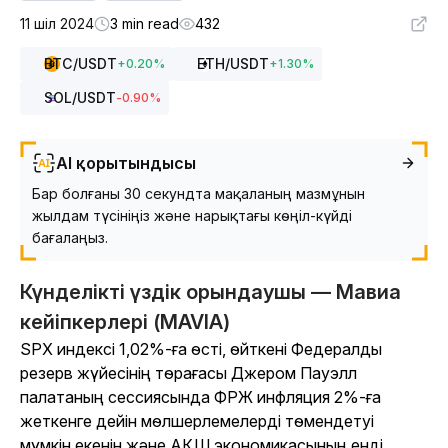
11 шіл 2024
3 min read
432
BTC
/USDT
ETH
/USDT
+
0.20
%
+
1.30
%
SOL
/USDT
-0.90
%
AI қорытындысы
Бар болғаны 30 секундта мақаланың мазмұнын
жылдам түсініңіз және нарықтағы көңіл-күйді
бағалаңыз.
Күнделікті үздік орындаушы — Мавиа
кейіпкерлері (MAVIA)
SPX индексі 1,02%-ға өсті, өйткені Федералды
резерв жүйесінің төрағасы Джером Пауэлл
палатаның сессиясында ФРЖ инфляция 2%-ға
жеткенге дейін мөлшерлемелерді төмендетуі
мүмкін екенін және АҚШ экономикасының енді