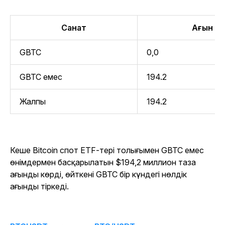
Санат
Ағын (м
GBTC
0,0
GBTC емес
194.2
Жалпы
194.2
Кеше Bitcoin спот ETF-тері толығымен GBTC емес
өнімдермен басқарылатын $194,2 миллион таза
ағынды көрді, өйткені GBTC бір күндегі нөлдік
ағынды тіркеді.