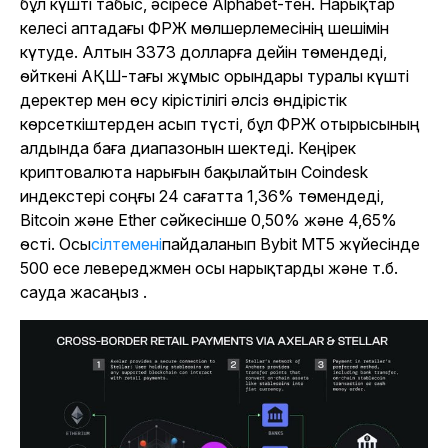
бұл күшті табыс, әсіресе Alphabet-тен. Нарықтар
келесі аптадағы ФРЖ мөлшерлемесінің шешімін
күтуде. Алтын 3373 долларға дейін төмендеді,
өйткені АҚШ-тағы жұмыс орындары туралы күшті
деректер мен өсу кірістілігі әлсіз өндірістік
көрсеткіштерден асып түсті, бұл ФРЖ отырысының
алдында баға диапазонын шектеді. Кеңірек
криптовалюта нарығын бақылайтын Coindesk
индекстері соңғы 24 сағатта 1,36% төмендеді,
Bitcoin және Ether сәйкесінше 0,50% және 4,65%
өсті. Осы
сілтемені
пайдаланып Bybit MT5 жүйесінде
500 есе левереджмен осы нарықтарды және т.б.
сауда жасаңыз .