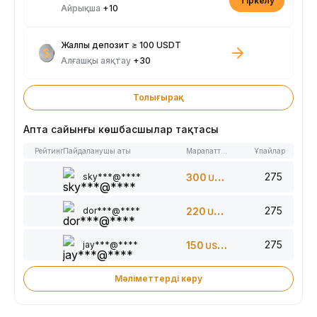
Тіркелу
Айрықша
+10
Жалпы депозит ≥ 100 USDT
Алғашқы аяқтау
+30
Толығырақ
Апта сайынғы көшбасшылар тақтасы
Рейтинг
Пайдаланушы аты
Марапаттар
Ұпайлар
275
sky***@****
300
USDT
275
dor***@****
220
USDT
275
jay***@****
150
USDT
Мәліметтерді көру