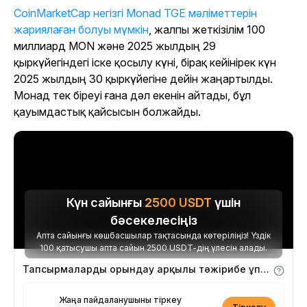
CoinMarketCap негізгі Monad TGE мәліметтерін
жариялаған болуы мүмкін
, жалпы жеткізілім 100
миллиард MON және 2025 жылдың 29
қыркүйегіндегі іске қосылу күні, бірақ кейінірек күн
2025 жылдың 30 қыркүйегіне дейін жаңартылды.
Монад тек біреуі ғана дәл екенін айтады, бұл
қауымдастық қайсысын болжайды.
Күн сайынғы
2500
USDT
үшін
бәсекелесіңіз
Апта сайынғы көшбасшылар тақтасында көтеріліңіз! Үздік
100 қатысушы апта сайын 2500 USDT-дің үлесін алады.
Тапсырмаларды орындау арқылы тәжірибе ұпайларын алыңыз
Жаңа пайдаланушыны тіркеу