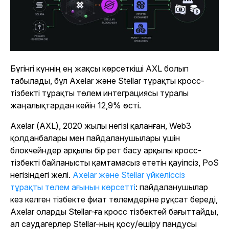
Бүгінгі күннің ең жақсы көрсеткіші AXL болып
табылады, бұл Axelar және Stellar тұрақты кросс-
тізбекті тұрақты төлем интеграциясы туралы
жаңалықтардан кейін 12,9% өсті.
Axelar (AXL), 2020 жылы негізі қаланған, Web3
қолданбалары мен пайдаланушылары үшін
блокчейндер арқылы бір рет басу арқылы кросс-
тізбекті байланысты қамтамасыз ететін қауіпсіз, PoS
негізіндегі желі.
Axelar және Stellar үйкеліссіз
тұрақты төлем ағынын көрсетті
: пайдаланушылар
кез келген тізбекте фиат төлемдеріне рұқсат береді,
Axelar оларды Stellar-ға кросс тізбектей бағыттайды,
ал саудагерлер Stellar-ның қосу/өшіру пандусы