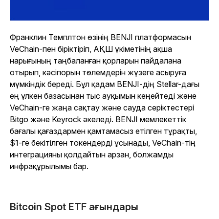
Франклин Темплтон өзінің BENJI платформасын
VeChain-пен біріктіріп, АҚШ үкіметінің ақша
нарығының таңбаланған қорларын пайдалана
отырып, кәсіпорын төлемдерін жүзеге асыруға
мүмкіндік береді. Бұл қадам BENJI-дің Stellar-дағы
ең үлкен базасынан тыс ауқымын кеңейтеді және
VeChain-ге жаңа сақтау және сауда серіктестері
Bitgo және Keyrock әкеледі. BENJI мемлекеттік
бағалы қағаздармен қамтамасыз етілген тұрақты,
$1-ге бекітілген токендерді ұсынады, VeChain-тің
интеграцияны қолдайтын арзан, болжамды
инфрақұрылымы бар.
Bitcoin Spot ETF ағындары