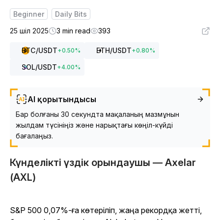
Beginner
Daily Bits
25 шіл 2025
3 min read
393
BTC
/USDT
ETH
/USDT
+
0.50
%
+
0.80
%
SOL
/USDT
+
4.00
%
AI қорытындысы
Бар болғаны 30 секундта мақаланың мазмұнын
жылдам түсініңіз және нарықтағы көңіл-күйді
бағалаңыз.
Күнделікті үздік орындаушы — Axelar
(AXL)
S&P 500 0,07%-ға көтеріліп, жаңа рекордқа жетті,