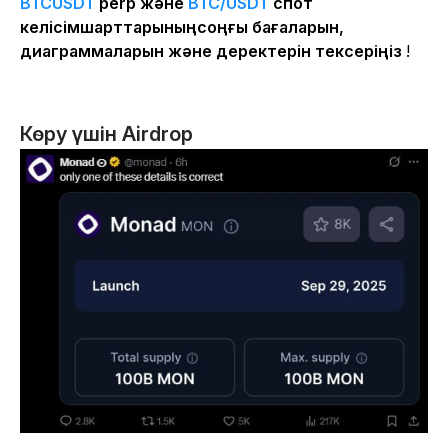
BTCUSDT
perp және
BTC/USDT
спот
келісімшарттарыныңсоңғы бағаларын,
диаграммаларын және деректерін тексеріңіз
!
Көру үшін Airdrop