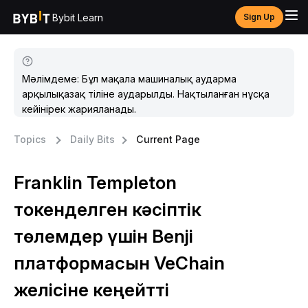
Bybit Learn
Sign Up
Мәлімдеме: Бұл мақала машиналық аударма
арқылықазақ тіліне аударылды. Нақтыланған нұсқа
кейінірек жарияланады.
Topics
Daily Bits
Current Page
Franklin Templeton
токенделген кәсіптік
төлемдер үшін Benji
платформасын VeChain
желісіне кеңейтті