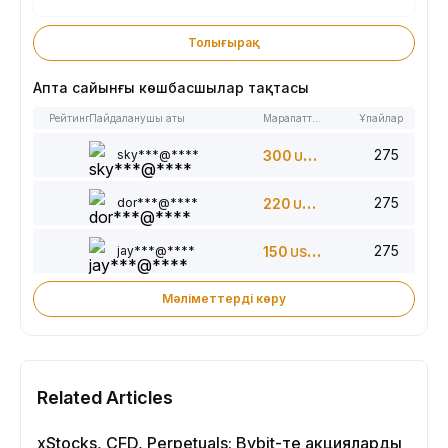
Толығырақ
Апта сайынғы көшбасшылар тақтасы
Рейтинг
Пайдаланушы аты
Марапаттар
Ұпайлар
275
sky***@****
300
USDT
275
dor***@****
220
USDT
275
jay***@****
150
USDT
Мәліметтерді көру
Related Articles
xStocks, CFD, Perpetuals: Bybit-те акцияларды