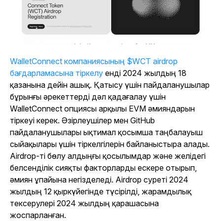
WalletConnect компаниясының $WCT airdrop
бағдарламасына тіркелу
енді 2024 жылдың 18
қазанына дейін ашық. Қатысу үшін пайдаланушылар
бұрынғы әрекеттерді дәл қадағалау үшін
WalletConnect опциясы арқылы EVM әмияндарын
тіркеуі керек. Әзірлеушілер мен GitHub
пайдаланушылары ықтимал қосымша таңбалауыш
сыйақылары үшін тіркелгілерін байланыстыра алады.
Airdrop-ті бөлу алдыңғы қосылымдар және желідегі
белсенділік сияқты факторларды ескере отырып,
әмиян ұпайына негізделеді. Airdrop суреті 2024
жылдың 12 қыркүйегінде түсірілді, жарамдылық
тексерулері 2024 жылдың қарашасына
жоспарланған.