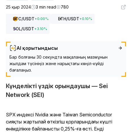
25 қыр 2024
3 min read
780
BTC
/USDT
ETH
/USDT
+
0.00
%
+
0.10
%
SOL
/USDT
+
3.10
%
AI қорытындысы
Бар болғаны 30 секундта мақаланың мазмұнын
жылдам түсініңіз және нарықтағы көңіл-күйді
бағалаңыз.
Күнделікті үздік орындаушы — Sei
Network (SEI)
SPX индексі Nvidia және Taiwan Semiconductor
сияқты жартылай өткізгіш қорларындағы күшті
өнімділікке байланысты 0,25%-ға өсті. Енді