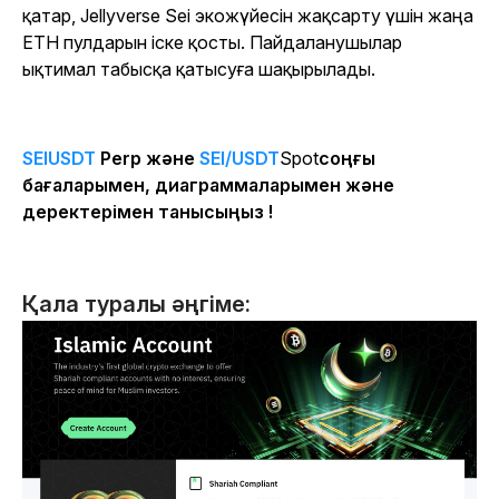
қатар, Jellyverse Sei экожүйесін жақсарту үшін жаңа
ETH пулдарын іске қосты. Пайдаланушылар
ықтимал табысқа қатысуға шақырылады.
SEIUSDT
Perp және
SEI/USDT
Spot
соңғы
бағаларымен, диаграммаларымен және
деректерімен танысыңыз !
Қала туралы әңгіме: