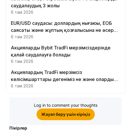
саудалаудың 3 жолы
6 там 2026
EUR/USD саудасы: доллардың нығаюы, ЕОБ
саясаты және жұптың қозғалысына не әсер
етеді
6 там 2026
Акцияларды Bybit TradFi мерзімсіздерінде
қалай саудалауға болады
6 там 2026
Акциялардың TradFi мерзімсіз
келісімшарттары дегеніміз не және оларды
Bybit платформасында неге саудалау керек?
6 там 2026
Log in to comment your thoughts
Жауап беру үшін кіріңіз
Пікірлер