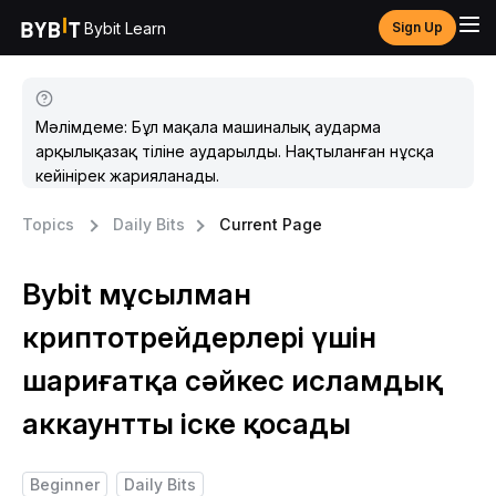
Bybit Learn
Sign Up
Мәлімдеме: Бұл мақала машиналық аударма
арқылықазақ тіліне аударылды. Нақтыланған нұсқа
кейінірек жарияланады.
Topics
Daily Bits
Current Page
Bybit мұсылман
криптотрейдерлері үшін
шариғатқа сәйкес исламдық
аккаунтты іске қосады
Beginner
Daily Bits