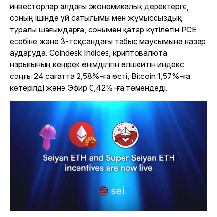
инвесторлар алдағы экономикалық деректерге,
соның ішінде үй сатылымы мен жұмыссыздық
туралы шағымдарға, сонымен қатар күтілетін PCE
есебіне және 3-тоқсандағы табыс маусымына назар
аударуда. Coindesk Indices, криптовалюта
нарығының кеңірек өнімділігін өлшейтін индекс
соңғы 24 сағатта 2,58%-ға өсті, Bitcoin 1,57%-ға
көтерілді және Эфир 0,42%-ға төмендеді.