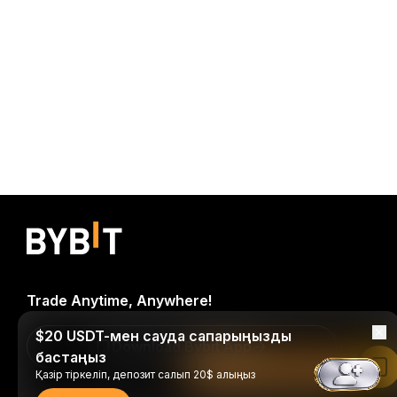
Trade Anytime, Anywhere!
$20 USDT-мен сауда сапарыңызды
Download Bybit App
бастаңыз
Bybit қолданбасында оқу
Қазір тіркеліп, депозит салып 20$ алыңыз