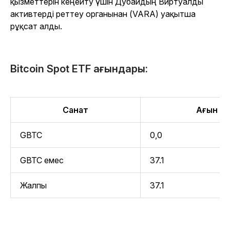
қызметтерін кеңейту үшін Дубайдың Виртуалды
активтерді реттеу органынан (VARA) уақытша
рұқсат алды.
Bitcoin Spot ETF ағындары:
Санат
Ағын (м
GBTC
0,0
GBTC емес
37.1
Жалпы
37.1