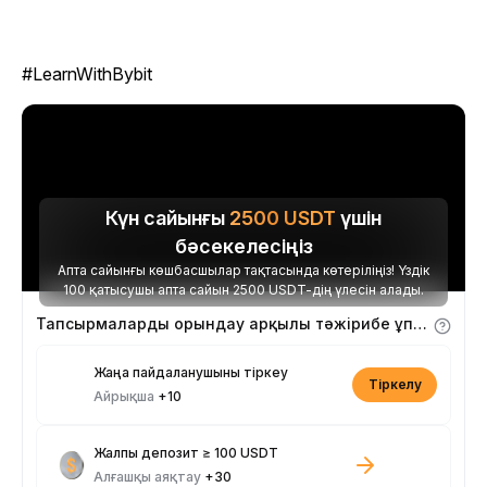
#LearnWithBybit
Күн сайынғы
2500
USDT
үшін
бәсекелесіңіз
Апта сайынғы көшбасшылар тақтасында көтеріліңіз! Үздік
100 қатысушы апта сайын 2500 USDT-дің үлесін алады.
Тапсырмаларды орындау арқылы тәжірибе ұпайларын алыңыз
Жаңа пайдаланушыны тіркеу
Тіркелу
Айрықша
+10
Жалпы депозит ≥ 100 USDT
Алғашқы аяқтау
+30