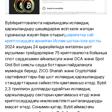
Bybit
криптовалюта нарығындағы исламдық
қаржыландыру шешімдеріне өсіп келе жатқан
сұранысқа жауап бере отырып,
шариғатқа сай
криптосаудаға арналған Ислам шотын іске қосты
.
2024 жылдың 24 қыркүйегінде енгізілген шот
мұсылман трейдерлеріне 75 криптовалюта бойынша
спот саудасымен айналысуға және DCA және Spot
Grid Bot сияқты сауда боттарын пайдалануға
мүмкіндік береді. ZICO Shariah және CryptoHalal
сертификаттары бар шот исламдық қаржыландыру
стандарттарына сәйкестігін қамтамасыз етеді. Bybit
2,3 триллион долларды құрайтын исламдық
қаржыландыру секторын қамтамасыз етуді және
криптосаудадағы инклюзивтілікті ынталандыруды
мақсат етеді. Сонымен қатар, Bybit аймақтағы