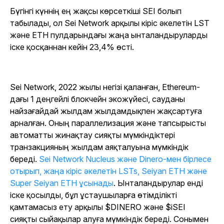
Бүгінгі күннің ең жақсы көрсеткіші SEI болып
табылады, ол Sei Network арқылы кіріс әкелетін LST
және ETH пулдарындағы жаңа ынталандыруларды
іске қосқаннан кейін 23,4% өсті.
Sei Network, 2022 жылы негізі қаланған, Ethereum-
дағы 1 деңгейлі блокчейн экожүйесі, сауданы
найзағайдай жылдам жылдамдықпен жақсартуға
арналған. Оның параллелизация және тапсырысты
автоматты жинақтау сияқты мүмкіндіктері
транзакцияның жылдам аяқталуына мүмкіндік
береді.
Sei Network Nucleus және Dinero-мен бірлесе
отырып, жаңа кіріс әкелетін LSTs, Seiyan ETH және
Super Seiyan ETH ұсынады
. Ынталандырулар енді
іске қосылды, бұл ұстаушыларға өтімділікті
қамтамасыз ету арқылы $DINERO және $iSEI
сияқты сыйақылар алуға мүмкіндік береді. Сонымен