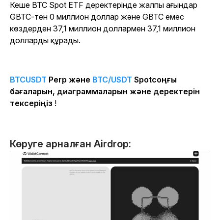
Кеше BTC Spot ETF деректерінде жалпы ағындар
GBTC-тен 0 миллион доллар және GBTC емес
көздерден 37,1 миллион доллармен 37,1 миллион
долларды құрады.
BTCUSDT
Perp және
BTC/USDT
Spotсоңғы
бағаларын, диаграммаларын және деректерін
тексеріңіз
!
Көруге арналған Airdrop: