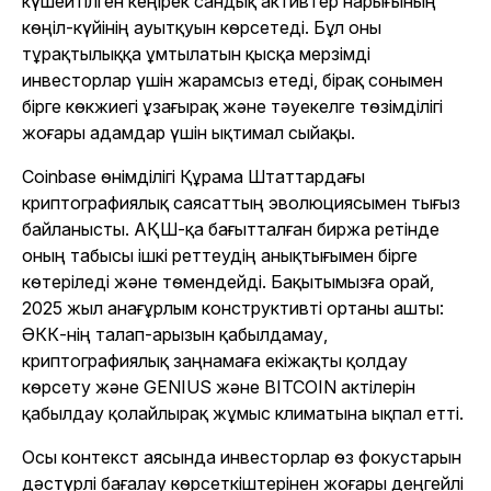
күшейтілген кеңірек сандық активтер нарығының
көңіл-күйінің ауытқуын көрсетеді. Бұл оны
тұрақтылыққа ұмтылатын қысқа мерзімді
инвесторлар үшін жарамсыз етеді, бірақ сонымен
бірге көкжиегі ұзағырақ және тәуекелге төзімділігі
жоғары адамдар үшін ықтимал сыйақы.
Coinbase өнімділігі Құрама Штаттардағы
криптографиялық саясаттың эволюциясымен тығыз
байланысты. АҚШ-қа бағытталған биржа ретінде
оның табысы ішкі реттеудің анықтығымен бірге
көтеріледі және төмендейді. Бақытымызға орай,
2025 жыл анағұрлым конструктивті ортаны ашты:
ӘКК-нің талап-арызын қабылдамау,
криптографиялық заңнамаға екіжақты қолдау
көрсету және GENIUS және BITCOIN актілерін
қабылдау қолайлырақ жұмыс климатына ықпал етті.
Осы контекст аясында инвесторлар өз фокустарын
дәстүрлі бағалау көрсеткіштерінен жоғары деңгейлі