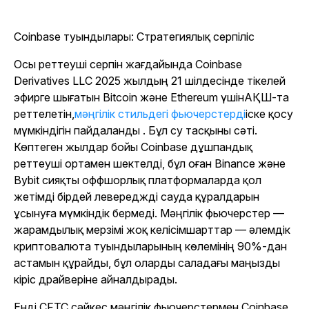
Coinbase туындылары: Стратегиялық серпіліс
Осы реттеуші серпін жағдайында Coinbase
Derivatives LLC
2025 жылдың 21 шілдесінде тікелей
эфирге шығатын Bitcoin және Ethereum үшінАҚШ-та
реттелетін,
мәңгілік стильдегі фьючерстерді
іске қосу
мүмкіндігін пайдаланды . Бұл су тасқыны сәті.
Көптеген жылдар бойы Coinbase дұшпандық
реттеуші ортамен шектелді, бұл оған Binance және
Bybit сияқты оффшорлық платформаларда қол
жетімді бірдей левереджді сауда құралдарын
ұсынуға мүмкіндік бермеді. Мәңгілік фьючерстер —
жарамдылық мерзімі жоқ келісімшарттар — әлемдік
криптовалюта туындыларының көлемінің 90%-дан
астамын құрайды, бұл оларды саладағы маңызды
кіріс драйверіне айналдырады.
Енді CFTC сәйкес мәңгілік фьючерстермен Coinbase