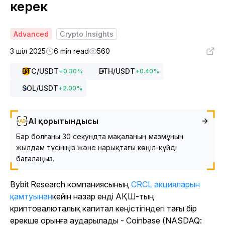
керек
Advanced
Crypto Insights
3 шіл 2025
6 min read
560
BTC
/USDT
ETH
/USDT
+
0.30
%
+
0.40
%
SOL
/USDT
+
2.00
%
AI қорытындысы
Бар болғаны 30 секундта мақаланың мазмұнын
жылдам түсініңіз және нарықтағы көңіл-күйді
бағалаңыз.
Bybit Research компаниясының
CRCL акцияларын
қамтуынан
кейін
назар енді АҚШ-тың
криптовалюталық капитал кеңістігіндегі тағы бір
ерекше орынға аударылады - Coinbase (NASDAQ: