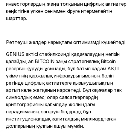
инвесторлардың жаңа толқынын цифрлық активтер
кеңістігіне үлкен сеніммен кіруге итермелейтін
шарттар.
Реттеуші желдер нарықтағы оптимизмді күшейтеді
GENIUS актісі стабилкоинді қадағалаудың негізін
қалайды, ал BITCOIN заңы стратегиялық Bitcoin
резервін құруды ұсынады, бұл батыл қадам АҚШ
үкіметінің қаржылық инфрақұрылымының бөлігі
ретінде цифрлық активтерге қызығушылықтың
артып келе жатқанын көрсетеді. Бұл оқиғалар тек
символдық емес; олар саясаткерлердің
криптографияны қабылдау жолындағы
парадигманың өзгеруін білдіреді, бұл
институционалдық капиталдың миллиардтаған
долларының құлпын ашуы мүмкін.