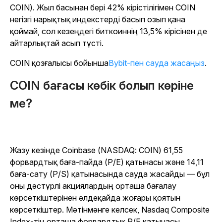
COIN). Жыл басынан бері 42% кірістілігімен COIN
негізгі нарықтық индекстерді басып озып қана
қоймай, сол кезеңдегі биткоиннің 13,5% кірісінен де
айтарлықтай асып түсті.
COIN қозғалысы бойынша
Bybit-пен сауда жасаңыз
.
COIN бағасы көбік болып көріне
ме?
Жазу кезінде Coinbase (NASDAQ: COIN) 61,55
форвардтық баға-пайда (P/E) қатынасы және 14,11
баға-сату (P/S) қатынасында сауда жасайды — бұл
оны дәстүрлі акциялардың орташа бағалау
көрсеткіштерінен әлдеқайда жоғары қоятын
көрсеткіштер. Мәтінмәнге келсек, Nasdaq Composite
Index-тің орташа форвардтық P/E қатынасы