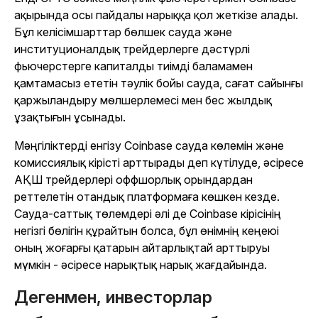
ақырында осы пайдалы нарыққа қол жеткізе алады.
Бұл келісімшарттар бөлшек сауда және
институционалдық трейдерлерге дәстүрлі
фьючерстерге капиталды тиімді баламамен
қамтамасыз ететін тәулік бойы сауда, сағат сайынғы
қаржыландыру мөлшерлемесі мен бес жылдық
ұзақтығын ұсынады.
Мәңгіліктерді енгізу Coinbase сауда көлемін және
комиссиялық кірісті арттырады деп күтілуде, әсіресе
АҚШ трейдерлері оффшорлық орындардан
реттелетін отандық платформаға көшкен кезде.
Сауда-саттық төлемдері әлі де Coinbase кірісінің
негізгі бөлігін құрайтын болса, бұл өнімнің кеңеюі
оның жоғарғы қатарын айтарлықтай арттыруы
мүмкін - әсіресе нарықтық нарық жағдайында.
Дегенмен, инвесторлар