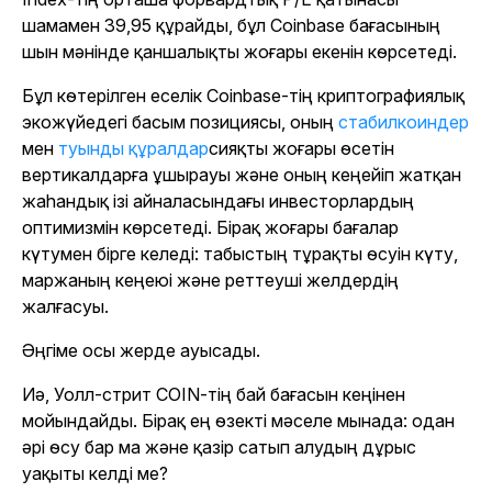
шамамен 39,95 құрайды, бұл Coinbase бағасының
шын мәнінде қаншалықты жоғары екенін көрсетеді.
Бұл көтерілген еселік Coinbase-тің криптографиялық
экожүйедегі басым позициясы, оның
стабилкоиндер
мен
туынды құралдар
сияқты жоғары өсетін
вертикалдарға ұшырауы
және оның кеңейіп жатқан
жаһандық ізі айналасындағы инвесторлардың
оптимизмін көрсетеді. Бірақ жоғары бағалар
күтумен бірге келеді: табыстың тұрақты өсуін күту,
маржаның кеңеюі және реттеуші желдердің
жалғасуы.
Әңгіме осы жерде ауысады.
Иә, Уолл-стрит COIN-тің бай бағасын кеңінен
мойындайды. Бірақ ең өзекті мәселе мынада: одан
әрі өсу бар ма және қазір сатып алудың дұрыс
уақыты келді ме?