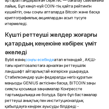
әртараптандырылған серіктес — бағалау сыйлығына
лайық. Бұл көңіл-күй COIN-тің қайта рейтингін
күшейтіп, оны соңғы апталарда Bitcoin және басқа
криптографиялық акциялардан асып түсуге
итермеледі.
Күшті реттеуші желдер жоғарғы
қатардың кеңеюіне көбірек үміт
әкеледі
Bybit өзінің
соңғы есебінде
атап өткендей , АҚШ-
тағы криптовалютаға арналған реттеушілік
ландшафт айтарлықтай өзгеріске ұшырауда.
Стабилкоиндер үшін федералды негіз құратын
маңызды GENIUS актісінен басқа, BITCOIN заңы
сияқты қосымша заңнамалар Конгрессте
тартымдылыққа ие болуда. Бірге бұл бастамалар
реттеуші анықтық пен институционалдық
қабылдауға кеңірек ауысуды білдіреді -