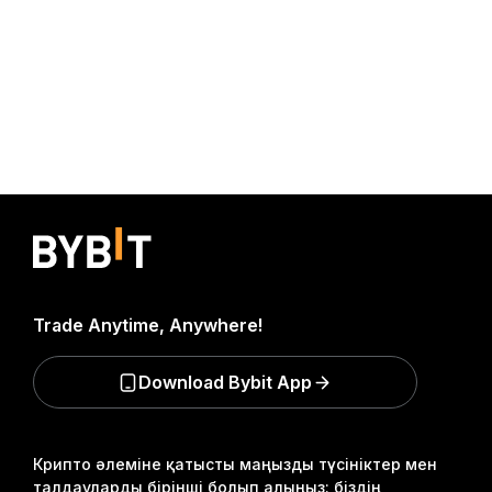
Trade Anytime, Anywhere!
Download Bybit App
Крипто әлеміне қатысты маңызды түсініктер мен
талдауларды бірінші болып алыңыз: біздің