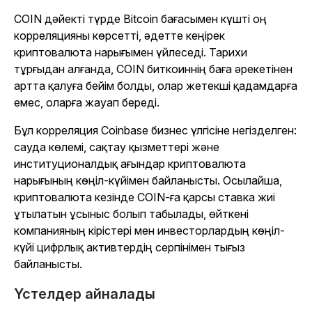
COIN дәйекті түрде Bitcoin бағасымен күшті оң
корреляцияны көрсетті, әдетте кеңірек
криптовалюта нарығымен үйлеседі. Тарихи
тұрғыдан алғанда, COIN биткоиннің баға әрекетінен
артта қалуға бейім болды, олар жетекші қадамдарға
емес, оларға жауап береді.
Бұл корреляция Coinbase бизнес үлгісіне негізделген:
сауда көлемі, сақтау қызметтері және
институционалдық ағындар криптовалюта
нарығының көңіл-күйімен байланысты. Осылайша,
криптовалюта кезінде COIN-ға қарсы ставка жиі
ұтылатын ұсыныс болып табылады, өйткені
компанияның кірістері мен инвесторлардың көңіл-
күйі цифрлық активтердің серпінімен тығыз
байланысты.
Үстелдер айналады