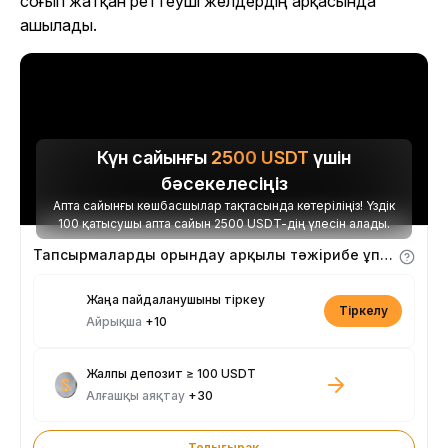
соғып жатқан реттеуші желдердің арқасында
ашылады.
Күн сайынғы
2500
USDT
үшін
бәсекелесіңіз
Апта сайынғы көшбасшылар тақтасында көтеріліңіз! Үздік
100 қатысушы апта сайын 2500 USDT-дің үлесін алады.
Тапсырмаларды орындау арқылы тәжірибе ұпайларын алыңыз
Жаңа пайдаланушыны тіркеу
Тіркелу
Айрықша
+10
Жалпы депозит ≥ 100 USDT
Алғашқы аяқтау
+30
Толығырақ