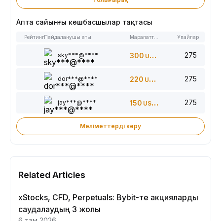
Апта сайынғы көшбасшылар тақтасы
Рейтинг
Пайдаланушы аты
Марапаттар
Ұпайлар
275
sky***@****
300
USDT
275
dor***@****
220
USDT
275
jay***@****
150
USDT
Мәліметтерді көру
Related Articles
xStocks, CFD, Perpetuals: Bybit-те акцияларды
саудалаудың 3 жолы
6 там 2026