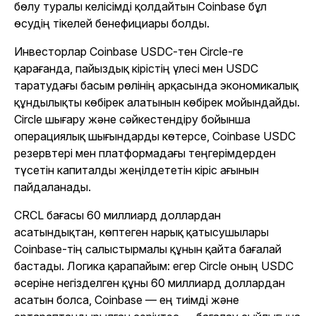
бөлу туралы келісімді қолдайтын Coinbase бұл
өсудің тікелей бенефициары болды.
Инвесторлар Coinbase USDC-тен Circle-ге
қарағанда, пайыздық кірістің үлесі мен USDC
таратудағы басым рөлінің арқасында экономикалық
құндылықты көбірек алатынын көбірек мойындайды.
Circle шығару және сәйкестендіру бойынша
операциялық шығындарды көтерсе, Coinbase USDC
резервтері мен платформадағы теңгерімдерден
түсетін капиталды жеңілдететін кіріс ағынын
пайдаланады.
CRCL бағасы 60 миллиард доллардан
асатындықтан, көптеген нарық қатысушылары
Coinbase-тің салыстырмалы құнын қайта бағалай
бастады. Логика қарапайым: егер Circle оның USDC
әсеріне негізделген құны 60 миллиард доллардан
асатын болса, Coinbase — ең тиімді және