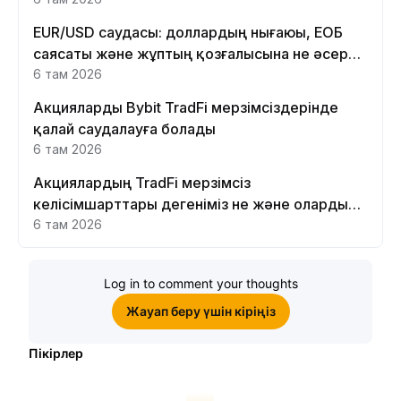
EUR/USD саудасы: доллардың нығаюы, ЕОБ
саясаты және жұптың қозғалысына не әсер
етеді
6 там 2026
Акцияларды Bybit TradFi мерзімсіздерінде
қалай саудалауға болады
6 там 2026
Акциялардың TradFi мерзімсіз
келісімшарттары дегеніміз не және оларды
Bybit платформасында неге саудалау керек?
6 там 2026
Log in to comment your thoughts
Жауап беру үшін кіріңіз
Пікірлер