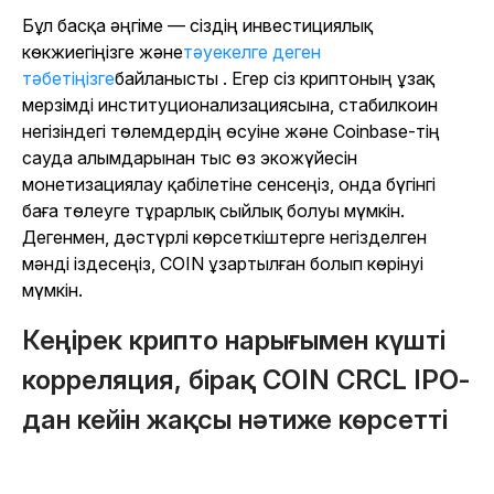
Бұл басқа әңгіме — сіздің инвестициялық
көкжиегіңізге және
тәуекелге деген
тәбетіңізге
байланысты . Егер сіз криптоның ұзақ
мерзімді институционализациясына, стабилкоин
негізіндегі төлемдердің өсуіне және Coinbase-тің
сауда алымдарынан тыс өз экожүйесін
монетизациялау қабілетіне сенсеңіз, онда бүгінгі
баға төлеуге тұрарлық сыйлық болуы мүмкін.
Дегенмен, дәстүрлі көрсеткіштерге негізделген
мәнді іздесеңіз, COIN ұзартылған болып көрінуі
мүмкін.
Кеңірек крипто нарығымен күшті
корреляция, бірақ COIN CRCL IPO-
дан кейін жақсы нәтиже көрсетті