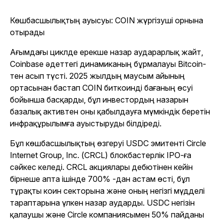
Көшбасшылықтың ауысуы: COIN жүргізуші орнына
отырады
Ағымдағы циклде ерекше назар аударарлық жайт,
Coinbase әдеттегі динамиканың бұрмалауы Bitcoin-
тен асып түсті. 2025 жылдың маусым айының
ортасынан бастап COIN биткоинді бағаның өсуі
бойынша басқарды, бұл инвестордың назарын
базалық активтен оны қабылдауға мүмкіндік беретін
инфрақұрылымға ауыстыруды білдіреді.
Бұл көшбасшылықтың өзгеруі USDC эмитенті Circle
Internet Group, Inc. (CRCL) блокбастерлік IPO-ға
сәйкес келеді. CRCL акциялары дебютінен кейін
бірнеше апта ішінде 700% -дан астам өсті, бұл
тұрақты коин секторына және оның негізгі мүдделі
тараптарына үлкен назар аударды. USDC негізін
қалаушы және Circle компаниясымен 50% пайданы