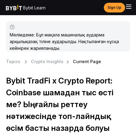
Bybit Learn
Sign Up
Мәлімдеме: Бұл мақала машиналық аударма
арқылықазақ тіліне аударылды. Нақтыланған нұсқа
кейінірек жарияланады.
Topics
Crypto Insights
Current Page
Bybit TradFi x Crypto Report:
Coinbase шамадан тыс өсті
ме? Ыңғайлы реттеу
нәтижесінде топ-лайндық
өсім басты назарда болуы