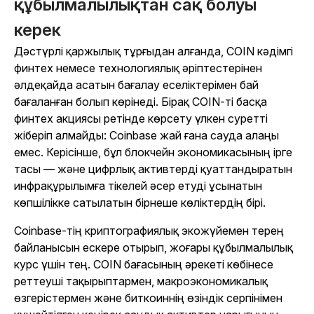
құбылмалылықтан сақ болуы
керек
Дәстүрлі қаржылық тұрғыдан алғанда, COIN кәдімгі
финтех немесе технологиялық әріптестерінен
әлдеқайда асатын бағалау еселіктерімен бай
бағаланған болып көрінеді. Бірақ COIN-ті басқа
финтех акциясы ретінде көрсету үлкен суретті
жіберіп алмайды: Coinbase жай ғана сауда алаңы
емес. Керісінше, бұл блокчейн экономикасының ірге
тасы — және цифрлық активтерді қуаттандыратын
инфрақұрылымға тікелей әсер етуді ұсынатын
көпшілікке сатылатын бірнеше көліктердің бірі.
Coinbase-тің криптографиялық экожүйемен терең
байланысын ескере отырып, жоғары құбылмалылық
курс үшін тең. COIN бағасының әрекеті көбінесе
реттеуші тақырыптармен, макроэкономикалық
өзгерістермен және биткоиннің өзіндік серпінімен